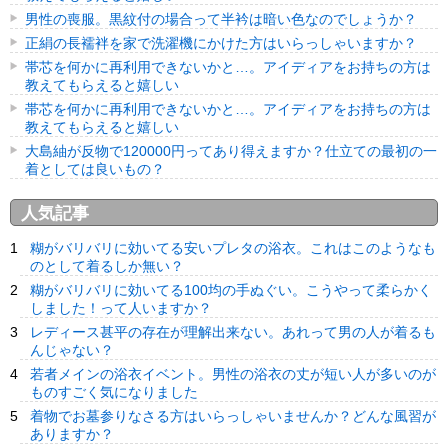
男性の喪服。黒紋付の場合って半衿は暗い色なのでしょうか？
正絹の長襦袢を家で洗濯機にかけた方はいらっしゃいますか？
帯芯を何かに再利用できないかと…。アイディアをお持ちの方は
教えてもらえると嬉しい
帯芯を何かに再利用できないかと…。アイディアをお持ちの方は
教えてもらえると嬉しい
大島紬が反物で120000円ってあり得えますか？仕立ての最初の一
着としては良いもの？
人気記事
糊がバリバリに効いてる安いプレタの浴衣。これはこのようなも
のとして着るしか無い？
糊がバリバリに効いてる100均の手ぬぐい。こうやって柔らかく
しました！って人いますか？
レディース甚平の存在が理解出来ない。あれって男の人が着るも
んじゃない？
若者メインの浴衣イベント。男性の浴衣の丈が短い人が多いのが
ものすごく気になりました
着物でお墓参りなさる方はいらっしゃいませんか？どんな風習が
ありますか？