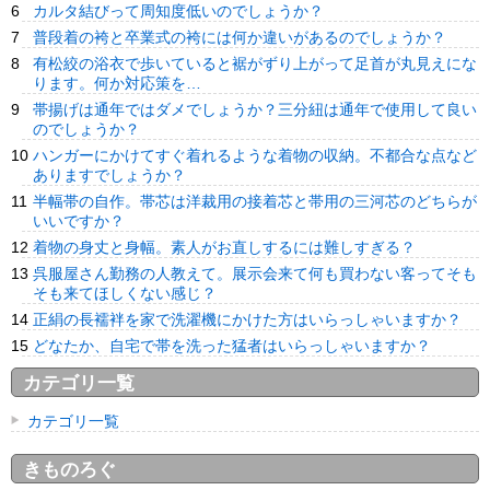
カルタ結びって周知度低いのでしょうか？
普段着の袴と卒業式の袴には何か違いがあるのでしょうか？
有松絞の浴衣で歩いていると裾がずり上がって足首が丸見えにな
ります。何か対応策を…
帯揚げは通年ではダメでしょうか？三分紐は通年で使用して良い
のでしょうか？
ハンガーにかけてすぐ着れるような着物の収納。不都合な点など
ありますでしょうか？
半幅帯の自作。帯芯は洋裁用の接着芯と帯用の三河芯のどちらが
いいですか？
着物の身丈と身幅。素人がお直しするには難しすぎる？
呉服屋さん勤務の人教えて。展示会来て何も買わない客ってそも
そも来てほしくない感じ？
正絹の長襦袢を家で洗濯機にかけた方はいらっしゃいますか？
どなたか、自宅で帯を洗った猛者はいらっしゃいますか？
カテゴリ一覧
カテゴリ一覧
きものろぐ