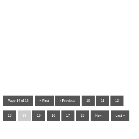
Page 14 of 18
« First
‹ Previous
10
11
12
13
14
15
16
17
18
Next ›
Last »