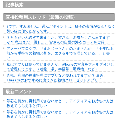
記事検索
直接投稿用スレッド（最新の投稿）
↑です。すみません。選んだポイントは、獅子の表情がなんとなく
飼い猫に似てたからです。
７月もだいぶ過ぎて来ました。皆さん、浴衣たくさん着てます
か？ 私はまだ一回も…。 皆さんの自慢の浴衣コーデをご紹...
アメーバブログで、『まおじゃらん』のたまさんが、「十年以上
前から手持ちの着物と帯を、エクセルで管理している…」と書
い...
私はアプリは使っていませんが、iPhoneの写真をフォルダ分けし
て管理してます。（着物、帯、半幅帯、羽織物、など） ...
皆様、和服の在庫管理にアプリなど使われてますか？ 最近、
Threadsのおすすめに出てきた着物クローゼットアプリ「...
最新コメント
帯芯を何かに再利用できないかと…。アイディアをお持ちの方は
教えてもらえると嬉しい
帯芯を何かに再利用できないかと…。アイディアをお持ちの方は
教えてもらえると嬉しい