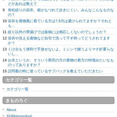
どがあれば教えて
有松絞りの浴衣。裾がもつれて歩きにくい。みんなこんなものな
の？
浴衣を着物風に着ている方は7,8月は避けられてますか？それと
も…
絞り以外の帯揚げでは振袖には相応しくないのでしょうか？
浴衣や洗える着物など自宅で洗って干す時ってどうされてます
か？
くけ台もう便利で手放せないよ。ミシンで縫うよりマチ針要らな
いし…
お水というか、そういう商売の方の着物の着方の特徴みたいなも
のってありますか？
訪問着の時に使っているサブバックを教えていただきたい
カテゴリ一覧
カテゴリ一覧
きものろぐ
About
X(@kimonolog)