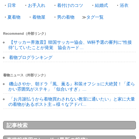
・
日常
・
お手入れ
・
着付けのコツ
・
結婚式
・
浴衣
・
夏着物
・
着物屋
・
男の着物
≫
タグ一覧
Recommend（外部リンク）
【サッカー界激震】韓国サッカー協会、W杯予選の審判に“性接
待”していたことが発覚 協会カード…
着物ブログランキング
着物ニュース（外部リンク）
磯山さやか、朝ドラ『風、薫る』和装オフショに大絶賛！「柔ら
かい雰囲気がステキ」「似合いすぎ」…
「お月謝払うから着物買わされない教室に通いたい」と家に大量
の着物があるポスト主→様々なアドバ…
記事検索