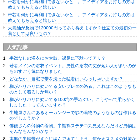
帯芯を何かに再利用できないかと…。アイディアをお持ちの方は
教えてもらえると嬉しい
帯芯を何かに再利用できないかと…。アイディアをお持ちの方は
教えてもらえると嬉しい
大島紬が反物で120000円ってあり得えますか？仕立ての最初の一
着としては良いもの？
人気記事
半襟なしの浴衣にお太鼓、裸足に下駄ってアリ？
若者メインの浴衣イベント。男性の浴衣の丈が短い人が多いのが
ものすごく気になりました
どなたか、自宅で帯を洗った猛者はいらっしゃいますか？
糊がバリバリに効いてる安いプレタの浴衣。これはこのようなも
のとして着るしか無い？
糊がバリバリに効いてる100均の手ぬぐい。こうやって柔らかく
しました！って人いますか？
生地屋さんにあるオーガンジーで紗の着物のようなものは作れる
のでしょうか？
俳優さんの薄物の着物。半襦袢ステテコ丸見えなんだけど男物は
そんなもんなのかな？
本麻の半幅帯がすぐに緩んできてしまう。何かオススメの対策な