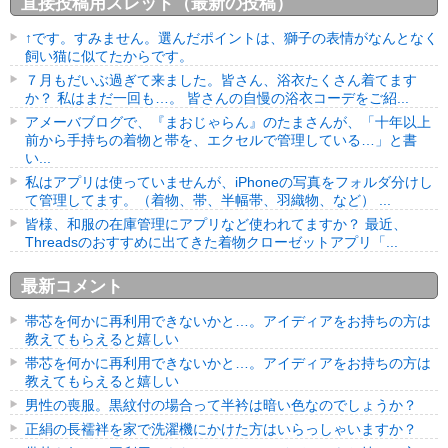
直接投稿用スレッド（最新の投稿）
↑です。すみません。選んだポイントは、獅子の表情がなんとなく
飼い猫に似てたからです。
７月もだいぶ過ぎて来ました。皆さん、浴衣たくさん着てます
か？ 私はまだ一回も…。 皆さんの自慢の浴衣コーデをご紹...
アメーバブログで、『まおじゃらん』のたまさんが、「十年以上
前から手持ちの着物と帯を、エクセルで管理している…」と書
い...
私はアプリは使っていませんが、iPhoneの写真をフォルダ分けし
て管理してます。（着物、帯、半幅帯、羽織物、など） ...
皆様、和服の在庫管理にアプリなど使われてますか？ 最近、
Threadsのおすすめに出てきた着物クローゼットアプリ「...
最新コメント
帯芯を何かに再利用できないかと…。アイディアをお持ちの方は
教えてもらえると嬉しい
帯芯を何かに再利用できないかと…。アイディアをお持ちの方は
教えてもらえると嬉しい
男性の喪服。黒紋付の場合って半衿は暗い色なのでしょうか？
正絹の長襦袢を家で洗濯機にかけた方はいらっしゃいますか？