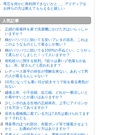
帯芯を何かに再利用できないかと…。アイディアを
お持ちの方は教えてもらえると嬉しい
人気記事
正絹の長襦袢を家で洗濯機にかけた方はいらっしゃ
いますか？
糊がバリバリに効いてる安いプレタの浴衣。これは
このようなものとして着るしか無い？
糊がバリバリに効いてる100均の手ぬぐい。こうやっ
て柔らかくしました！って人いますか？
有松絞りに関する批判。｢絞りは暑い｣｢色落ちがあ
る｣…等。皆さんどう思われます？
レディース甚平の存在が理解出来ない。あれって男
の人が着るもんじゃない？
10月になっても暑い日が続きそうで袷を着る勇気が
出ない
越後上布、小千谷縮、近江縮。どれが一番涼しいと
か着やすいとか違いはありますか？
少しシボのある生地の正絹単衣。上手にアイロンか
ける方法ってありますか？
浴衣を着物風に着ている方は7,8月は避けられてます
か？それとも…
博多帯のほつれ部分。布製ボンド等で接着させよう
かと…。お薦めのやり方はありますか？
若者メインの浴衣イベント。男性の浴衣の丈が短い