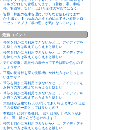
ォルダ分けして管理してます。（着物、帯、半幅
帯、羽織物、など） 広げた全体の写真ではなく、...
皆様、和服の在庫管理にアプリなど使われてます
か？ 最近、Threadsのおすすめに出てきた着物クロ
ーゼットアプリ「桐の窓」が気になっています。...
最新コメント
帯芯を何かに再利用できないかと…。アイディアを
お持ちの方は教えてもらえると嬉しい
帯芯を何かに再利用できないかと…。アイディアを
お持ちの方は教えてもらえると嬉しい
男性の喪服。黒紋付の場合って半衿は暗い色なので
しょうか？
正絹の長襦袢を家で洗濯機にかけた方はいらっしゃ
いますか？
帯芯を何かに再利用できないかと…。アイディアを
お持ちの方は教えてもらえると嬉しい
帯芯を何かに再利用できないかと…。アイディアを
お持ちの方は教えてもらえると嬉しい
大島紬が反物で120000円ってあり得えますか？仕立
ての最初の一着としては良いもの？
有松絞りに関する批判。｢絞りは暑い｣｢色落ちがあ
る｣…等。皆さんどう思われます？
帯芯を何かに再利用できないかと…。アイディアを
お持ちの方は教えてもらえると嬉しい