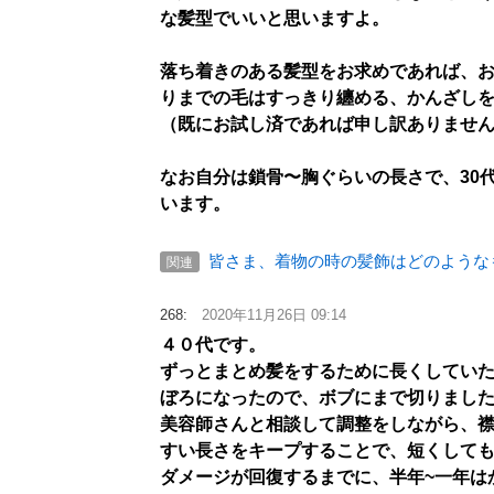
な髪型でいいと思いますよ。
落ち着きのある髪型をお求めであれば、
りまでの毛はすっきり纏める、かんざし
（既にお試し済であれば申し訳ありませ
なお自分は鎖骨〜胸ぐらいの長さで、30
います。
皆さま、着物の時の髪飾はどのような
関連
268:
2020年11月26日 09:14
４０代です。
ずっとまとめ髪をするために長くしてい
ぼろになったので、ボブにまで切りまし
美容師さんと相談して調整をしながら、
すい長さをキープすることで、短くして
ダメージが回復するまでに、半年~一年は