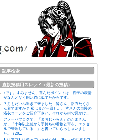
記事検索
直接投稿用スレッド（最新の投稿）
↑です。すみません。選んだポイントは、獅子の表情
がなんとなく飼い猫に似てたからです。
７月もだいぶ過ぎて来ました。皆さん、浴衣たくさ
ん着てますか？ 私はまだ一回も…。 皆さんの自慢の
浴衣コーデをご紹介下さい。それから街で見かけ...
アメーバブログで、『まおじゃらん』のたまさん
が、「十年以上前から手持ちの着物と帯を、エクセ
ルで管理している…」と書いていらっしゃいまし
た。（20...
私はアプリは使っていませんが、iPhoneの写真をフ