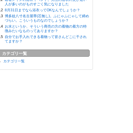
人が多いのがものすごく気になりました
8月31日までなら浴衣ってOKなんでしょうか？
博多紋八寸名古屋帯(芯無し)。ふにゃふにゃして締め
づらい。こういうものなのでしょうか？
お水というか、そういう商売の方の着物の着方の特
徴みたいなものってありますか？
自分でお手入れできる着物って皆さんどこに干され
てますか？
カテゴリ一覧
カテゴリ一覧