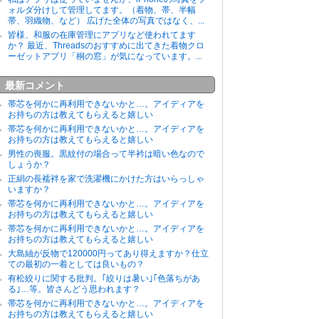
ォルダ分けして管理してます。（着物、帯、半幅
帯、羽織物、など） 広げた全体の写真ではなく、...
皆様、和服の在庫管理にアプリなど使われてます
か？ 最近、Threadsのおすすめに出てきた着物クロ
ーゼットアプリ「桐の窓」が気になっています。...
最新コメント
帯芯を何かに再利用できないかと…。アイディアを
お持ちの方は教えてもらえると嬉しい
帯芯を何かに再利用できないかと…。アイディアを
お持ちの方は教えてもらえると嬉しい
男性の喪服。黒紋付の場合って半衿は暗い色なので
しょうか？
正絹の長襦袢を家で洗濯機にかけた方はいらっしゃ
いますか？
帯芯を何かに再利用できないかと…。アイディアを
お持ちの方は教えてもらえると嬉しい
帯芯を何かに再利用できないかと…。アイディアを
お持ちの方は教えてもらえると嬉しい
大島紬が反物で120000円ってあり得えますか？仕立
ての最初の一着としては良いもの？
有松絞りに関する批判。｢絞りは暑い｣｢色落ちがあ
る｣…等。皆さんどう思われます？
帯芯を何かに再利用できないかと…。アイディアを
お持ちの方は教えてもらえると嬉しい