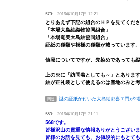
579:
2016年10月17日 12:21
とりあえず下記の組合のＨＰを見てくだ
「本場大島紬織物協同組合」
「本場奄美大島紬協同組合」
証紙の種類や模様の種類が載っています
値段についてですが、先染めであっても
上の※に「訪問着としても～」とありま
紬が正礼装として使えるのは産地のみと
謎の証紙が付いた大島紬都喜エ門が2
関連
580:
2016年10月17日 21:11
568です。
皆様沢山の貴重な情報ありがとうございますm
皆様のお話を見ても、お値段的にもとて