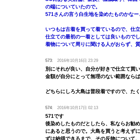
の端についていたので。
571さんの言う白生地を染めたものかな
いつもは古着を買って着ているので、仕
仕立ての最初の一着としては良いもので
着物について周りに聞ける人がおらず、質問
573:
2016年10月16日 23:29
別にそれが良い、自分が好きで仕立て買
金額が自分にとって無理のない範囲なら
どちらにしろ大島は普段着ですので、た
574:
2016年10月17日 02:13
571です
後染めしたものだとしたら、私ならお勧
にあると思うので。大島を買うと考えず
ずは納得できるまで、その反物について