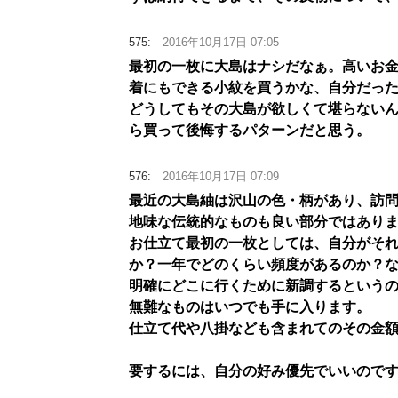
575:
2016年10月17日 07:05
最初の一枚に大島はナシだなぁ。高いお
着にもできる小紋を買うかな、自分だっ
どうしてもその大島が欲しくて堪らない
ら買って後悔するパターンだと思う。
576:
2016年10月17日 07:09
最近の大島紬は沢山の色・柄があり、訪
地味な伝統的なものも良い部分ではあり
お仕立て最初の一枚としては、自分がそ
か？一年でどのくらい頻度があるのか？
明確にどこに行くために新調するという
無難なものはいつでも手に入ります。
仕立て代や八掛なども含まれてのその金
要するには、自分の好み優先でいいので