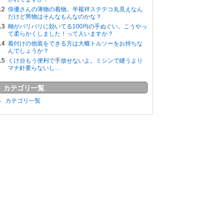
俳優さんの薄物の着物。半襦袢ステテコ丸見えなん
だけど男物はそんなもんなのかな？
糊がバリバリに効いてる100均の手ぬぐい。こうやっ
て柔らかくしました！って人いますか？
着付けの他装をできる方は大概トルソーをお持ちな
んでしょうか？
くけ台もう便利で手放せないよ。ミシンで縫うより
マチ針要らないし…
カテゴリ一覧
カテゴリ一覧