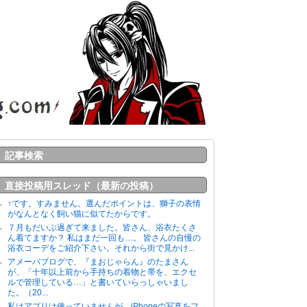
記事検索
直接投稿用スレッド（最新の投稿）
↑です。すみません。選んだポイントは、獅子の表情
がなんとなく飼い猫に似てたからです。
７月もだいぶ過ぎて来ました。皆さん、浴衣たくさ
ん着てますか？ 私はまだ一回も…。 皆さんの自慢の
浴衣コーデをご紹介下さい。それから街で見かけ...
アメーバブログで、『まおじゃらん』のたまさん
が、「十年以上前から手持ちの着物と帯を、エクセ
ルで管理している…」と書いていらっしゃいまし
た。（20...
私はアプリは使っていませんが、iPhoneの写真をフ