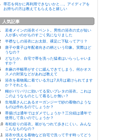
帯芯を何かに再利用できないかと…。アイディアを
お持ちの方は教えてもらえると嬉しい
人気記事
若者メインの浴衣イベント。男性の浴衣の丈が短い
人が多いのがものすごく気になりました
半襟なしの浴衣にお太鼓、裸足に下駄ってアリ？
唐子や童子は年配者向きの柄という印象。実際はど
うなの？
どなたか、自宅で帯を洗った猛者はいらっしゃいま
すか？
本麻の半幅帯がすぐに緩んできてしまう。何かオス
スメの対策などがあれば教えて
浴衣を着物風に着ている方は7,8月は避けられてます
か？それとも…
糊がバリバリに効いてる安いプレタの浴衣。これは
このようなものとして着るしか無い？
生地屋さんにあるオーガンジーで紗の着物のような
ものは作れるのでしょうか？
帯揚げは通年ではダメでしょうか？三分紐は通年で
使用して良いのでしょうか？
有松絞りの浴衣。裾がもつれて歩きにくい。みんな
こんなものなの？
浴衣や洗える着物など自宅で洗って干す時ってどう
されてますか？