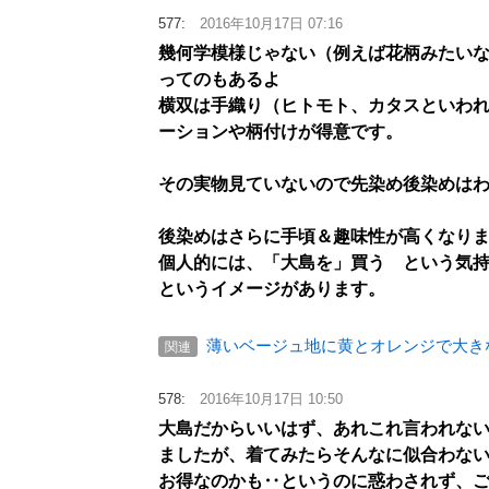
577:
2016年10月17日 07:16
幾何学模様じゃない（例えば花柄みたい
ってのもあるよ
横双は手織り（ヒトモト、カタスといわ
ーションや柄付けが得意です。
その実物見ていないので先染め後染めは
後染めはさらに手頃＆趣味性が高くなり
個人的には、「大島を」買う という気
というイメージがあります。
薄いベージュ地に黄とオレンジで大き
関連
578:
2016年10月17日 10:50
大島だからいいはず、あれこれ言われな
ましたが、着てみたらそんなに似合わな
お得なのかも‥というのに惑わされず、