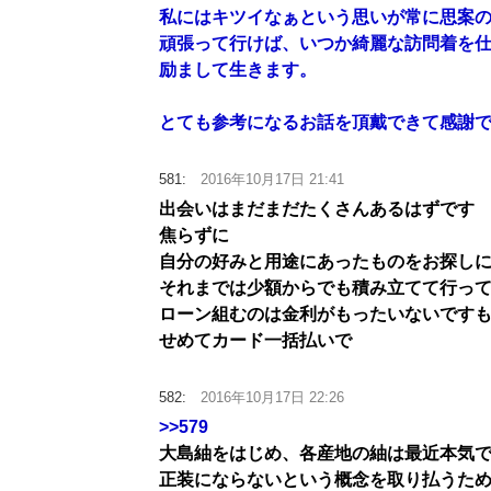
私にはキツイなぁという思いが常に思案
頑張って行けば、いつか綺麗な訪問着を
励まして生きます。
とても参考になるお話を頂戴できて感謝です
581:
2016年10月17日 21:41
出会いはまだまだたくさんあるはずです
焦らずに
自分の好みと用途にあったものをお探し
それまでは少額からでも積み立てて行っ
ローン組むのは金利がもったいないです
せめてカード一括払いで
582:
2016年10月17日 22:26
>>579
大島紬をはじめ、各産地の紬は最近本気
正装にならないという概念を取り払うた