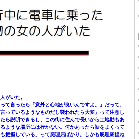
の人がいた。
」って言ったら「意外と心地が良いんですよ。」だって。
て言っているようなものだし襲われたら大変」って注意し
れたら説明できるし、この街に住んで長いから土地勘もあ
れるような場所には行かない。何かあったら裾をまくって
所も把握している」って屁理屈ばかり。しかも屁理屈捏ね