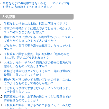
帯芯を何かに再利用できないかと…。アイディアを
お持ちの方は教えてもらえると嬉しい
人気記事
半襟なしの浴衣にお太鼓、裸足に下駄ってアリ？
本麻の半幅帯がすぐに緩んできてしまう。何かオス
スメの対策などがあれば教えて
糊がバリバリに効いてる100均の手ぬぐい。こうやっ
て柔らかくしました！って人いますか？
どなたか、自宅で帯を洗った猛者はいらっしゃいま
すか？
有松絞りに関する批判。｢絞りは暑い｣｢色落ちがあ
る｣…等。皆さんどう思われます？
お水というか、そういう商売の方の着物の着方の特
徴みたいなものってありますか？
帯揚げは通年ではダメでしょうか？三分紐は通年で
使用して良いのでしょうか？
糊がバリバリに効いてる安いプレタの浴衣。これは
このようなものとして着るしか無い？
くけ台もう便利で手放せないよ。ミシンで縫うより
マチ針要らないし…
綿麻紅梅の浴衣。上半身の透けってどの程度までが
許容範囲なのでしょうか？
有松絞りの浴衣。裾がもつれて歩きにくい。みんな
こんなものなの？