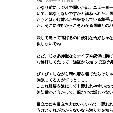
680:
2016年06月17日 01:28
かなり前にラジオで聞いた話。ニューヨ
いて、危なくないですかと訊ねられた。
たちとはかけ離れた格好をしている相手
た。そこに住むからこそわかる周囲との
決して走って逃げるのに便利な恰好じゃ
似しないでね！
ただ、じゃあ洋服ならナイフや銃弾は防
な格好してたって、強盗から走って逃げ
びくびくしながら晴れ着を着てたらそり
胸張ってる方がずっとまし。
…これ服装を逆にしても襲われやすいの
無防備かどうかって、服だけの話じゃな
目立つにも目立ち方はいろいろで、襲わ
うけどそれがわからないなら潜り方を知