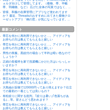
ォルダ分けして管理してます。（着物、帯、半幅
帯、羽織物、など） 広げた全体の写真ではなく、...
皆様、和服の在庫管理にアプリなど使われてます
か？ 最近、Threadsのおすすめに出てきた着物クロ
ーゼットアプリ「桐の窓」が気になっています。...
最新コメント
帯芯を何かに再利用できないかと…。アイディアを
お持ちの方は教えてもらえると嬉しい
帯芯を何かに再利用できないかと…。アイディアを
お持ちの方は教えてもらえると嬉しい
男性の喪服。黒紋付の場合って半衿は暗い色なので
しょうか？
正絹の長襦袢を家で洗濯機にかけた方はいらっしゃ
いますか？
帯芯を何かに再利用できないかと…。アイディアを
お持ちの方は教えてもらえると嬉しい
帯芯を何かに再利用できないかと…。アイディアを
お持ちの方は教えてもらえると嬉しい
大島紬が反物で120000円ってあり得えますか？仕立
ての最初の一着としては良いもの？
有松絞りに関する批判。｢絞りは暑い｣｢色落ちがあ
る｣…等。皆さんどう思われます？
帯芯を何かに再利用できないかと…。アイディアを
お持ちの方は教えてもらえると嬉しい