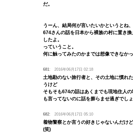
だ。
うーん、結局何が言いたいかというとね
674さんの話を日本から裸族の村に置き換
したよ。
っていうこと。
何に触ってみたのかまでは想像できなか
681:
2016年06月17日 02:18
土地勘のない旅行者と、その土地に慣れ
うけど
そもそも674の話はあくまでも現地住人
も言ってないのに話を膨らませ過ぎでし
682:
2016年06月17日 05:10
着物警察とか言うの好きじゃないんだけど、
(笑)