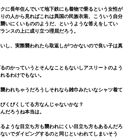
ークに長年住んでいて地下鉄にも着物で乗るという女性が
周りの人から見ればこれは異国の民族衣装、こういう自分
は襲いにくいもののようだ、というような答えをしてい
バランスの上に成り立つ理屈だろう。
ないし、実際襲われたら取返しがつかないので良い子は真
げるのかっていうとそんなこともないしアスリートのよう
切れるわけでもない。
ゃ襲われちゃうだろうしそれなら雑巾みたいなシャツ着て
はびくびくしてる方なんじゃないかな？
いんだろうね本当は。
れるような目立ち方も襲われにくい目立ち方もあるんだろ
らないでダイビングするのと同じといわれてしまいそう