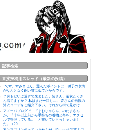
記事検索
直接投稿用スレッド（最新の投稿）
↑です。すみません。選んだポイントは、獅子の表情
がなんとなく飼い猫に似てたからです。
７月もだいぶ過ぎて来ました。皆さん、浴衣たくさ
ん着てますか？ 私はまだ一回も…。 皆さんの自慢の
浴衣コーデをご紹介下さい。それから街で見かけ...
アメーバブログで、『まおじゃらん』のたまさん
が、「十年以上前から手持ちの着物と帯を、エクセ
ルで管理している…」と書いていらっしゃいまし
た。（20...
私はアプリは使っていませんが、iPhoneの写真をフ