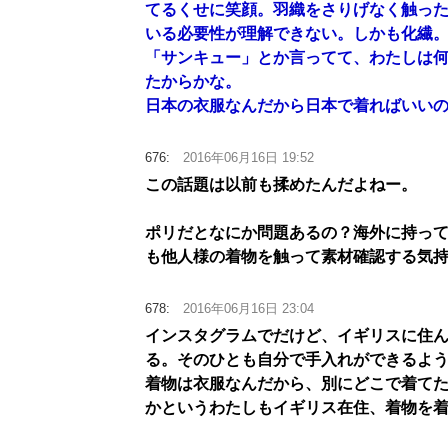
てるくせに笑顔。羽織をさりげなく触っ
いる必要性が理解できない。しかも化繊
「サンキュー」とか言ってて、わたしは
たからかな。
日本の衣服なんだから日本で着ればいい
676:
2016年06月16日 19:52
この話題は以前も揉めたんだよねー。
ポリだとなにか問題あるの？海外に持っ
も他人様の着物を触って素材確認する気
678:
2016年06月16日 23:04
インスタグラムでだけど、イギリスに住
る。そのひとも自分で手入れができるよ
着物は衣服なんだから、別にどこで着て
かというわたしもイギリス在住、着物を