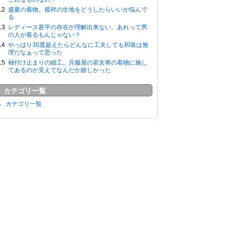
盛夏の着物。襦袢の生地をどうしたらいいか悩んで
る
レディース甚平の存在が理解出来ない。あれって男
の人が着るもんじゃない？
やっぱり30度超えたらどんなに工夫しても和装は無
理だなぁって思った
袖付け止まりの細工。呉服屋の若女将の着物に施し
てあるのが見えてなんだか嬉しかった
カテゴリ一覧
カテゴリ一覧