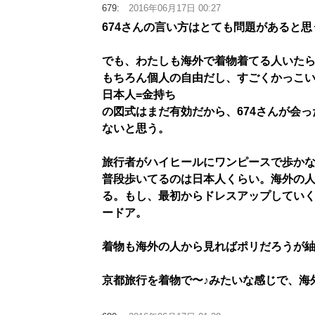
679:
2016年06月17日 00:27
674さんの言い方はとても問題があると
でも、わたしも海外で着物着てる人いた
もちろん個人の自由だし、すごくかっこ
日本人=金持ち
の図式はまだ有効だから、674さんが会
ないと思う。
旅行者がハイヒールにワンピースで歩か
普段歩いてるのは日本人くらい。海外の
る。もし、最初からドレスアップしてい
ードア。
着物も海外の人から見ればポリだろうが
京都旅行を着物で〜♪みたいな感じで、海