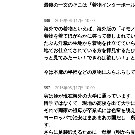
最後の一文のそこは『着物インターポー
686:
2016年06月17日 10:00
海外での着物といえば、海外版の「キモ
着物を着てほがらかに笑って楽しまれてい
たぶん洋裁の生地から着物を仕立ててい
地でお仕立てされている方を拝見するた
っと見てみたーい！できれば欲しい！」
今は本麻の半幅などの夏物にふらふらし
687:
2016年06月17日 10:09
実は姪が現在海外の大学に通っています
留学ではなくて 現地の高校を出て大学
それで両家の祖母が卒業式には色留を誂
ヨーロッパで治安はまあまあの国だし 
す。
さらに足腰鍛えるために 母親（明から