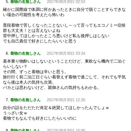
着物の名無しさん
2017年08月30日 02:53
確かに国際線で体調に何かあったときに自分で脱ぐことすらできな
い場合の可能性を考えたら怖いわ
普段着物で苦しくなったことないし～って言ってもエコノミー症候
群も大丈夫！とは言えないよね
背中押してほしかったところ悪いけど私も後押しはしない
でも自己責任で好きにしたらいいと思う
着物の名無しさん
2017年08月30日 03:24
基本乗り物酔いはしないということだけど、東欧なら機内で二泊ぐ
らいしない？
その間、ずっと着物は辛いと思う。
旅行行く前二泊三日ぐらい着替えず着物で過ごして、それでも平気
なら後は本人の気持ち次第。
バカとは思わないけど、親御さんの気持ちもわかる。
着物の名無しさん
2017年08月30日 12:26
自分の話をただただ肯定＆絶賛してほしかったんでしょｗ
うっざい女ｗ
着物でもなんでも好きにしたらいいのに
着物の名無しさん
2017年08月30日 15:06