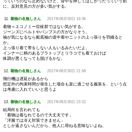
っていうのなら止めないけど、背中を押してほしかったっていう割
に、反対意見の方が多い気がする。
着物の名無しさん
2017年08月30日 19:36
着物＝エコノミー症候群ではない気がする。
ジーンズにベルトやパンプスの方がなりそう。
袖が気になるなら船底袖の道中着やニットの上っ張りを羽織ると
か。
上っ張り着て帯をしない人もいるみたいだよ。
インナーに柄のあるブラトップとリラコでも着ておけば
体調が悪くなっても脱げるかな。
着物の名無しさん
2017年08月30日 21:58
飛行機は遅延があるから
想定外の拘束時間が発生した場合も楽に過ごせる服装を、という点
は考慮に入れていいと思うよ
着物の名無しさん
2017年08月30日 23:32
結局何を言われても
「着物は着なれてるので大丈夫です」
「洋服では冷え対策できません」
としか返さないんだから、他人に尋ねる意味ないよね。