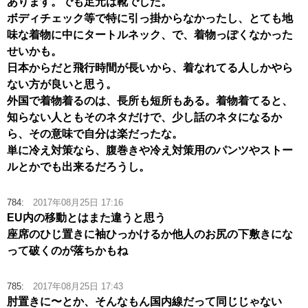
あります。でも足元は靴でした。
ボディチェック等で特に引っ掛からなかったし、とても地
味な着物に中にタートルネック、で、着物っぽくなかった
せいかも。
日本からだと飛行時間が長いから、着なれてる人しかやら
ない方が良いと思う。
外国で着物着るのは、長所も短所もある。着物着てると、
知らない人ともそのネタだけで、少し話のネタになるか
ら、その意味で自分は楽だったな。
単に冷え対策なら、腹巻きや冷え対策用のパンツやストー
ルとかでも出来るだろうし。
784:
2017年08月25日 17:16
EU内の移動とはまた違うと思う
座席のひじ置きに袖ひっかけるか他人のお尻の下敷きにな
って破くのが落ちかもね
785:
2017年08月25日 17:43
肘置きに〜とか、そんなもん国内線だって同じじゃない