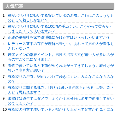
人気記事
糊がバリバリに効いてる安いプレタの浴衣。これはこのようなも
のとして着るしか無い？
糊がバリバリに効いてる100均の手ぬぐい。こうやって柔らかく
しました！って人いますか？
正絹の長襦袢を家で洗濯機にかけた方はいらっしゃいますか？
レディース甚平の存在が理解出来ない。あれって男の人が着るも
んじゃない？
若者メインの浴衣イベント。男性の浴衣の丈が短い人が多いのが
ものすごく気になりました
着物で歩いていると下前がめくれあがってきてしまう。着付けが
悪い？歩き方が悪い？
有松絞りの浴衣。裾がもつれて歩きにくい。みんなこんなものな
の？
有松絞りに関する批判。｢絞りは暑い｣｢色落ちがある｣…等。皆さ
んどう思われます？
帯揚げは通年ではダメでしょうか？三分紐は通年で使用して良い
のでしょうか？
有松絞の浴衣で歩いていると裾がずり上がって足首が丸見えにな
ります。何か対応策を…