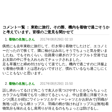
コメント一覧 ： 東欧に旅行。その際、機内を着物で過ごそうか
と考えています。皆様のご意見を聞かせて
着物の名無しさん
2017年08月29日 02:10
偶然にも去年東欧に旅行して、行き帰り着物でしたけど、エコノミ
ーだったので狭くて、隣に袖がはみ出しそうでちょっと気を使いま
したね。でもそれくらい。往路乗り継ぎのフランクフルト空港では
お太鼓の中に手を入れられてチェックされました。
足も草履だと締め付けがなくて楽でした。機内で過ごすのに洋服よ
り着物が快適！とは思わないですけど、慣れているなら過ごしにく
いこともないと思います。
着物の名無しさん
2017年08月29日 15:50
話し終わってるけど向こうで友人が見つけやすいとかならちょっと
カラフルな羽織でも引っ掛けてるといいよ。中は普通に洋服でスカ
ンツ(黒とか紺)にワイシャツとかティーシャツとかお好みで(羽織が
無地っぽいなら柄トップス、羽織の柄が強ければトップスは無地)着
物気分も味わえるし肩周りが冷えるのもちょっとは防げるし。