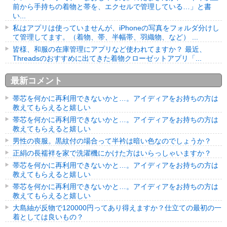
前から手持ちの着物と帯を、エクセルで管理している…」と書
い...
私はアプリは使っていませんが、iPhoneの写真をフォルダ分けし
て管理してます。（着物、帯、半幅帯、羽織物、など） ...
皆様、和服の在庫管理にアプリなど使われてますか？ 最近、
Threadsのおすすめに出てきた着物クローゼットアプリ「...
最新コメント
帯芯を何かに再利用できないかと…。アイディアをお持ちの方は
教えてもらえると嬉しい
帯芯を何かに再利用できないかと…。アイディアをお持ちの方は
教えてもらえると嬉しい
男性の喪服。黒紋付の場合って半衿は暗い色なのでしょうか？
正絹の長襦袢を家で洗濯機にかけた方はいらっしゃいますか？
帯芯を何かに再利用できないかと…。アイディアをお持ちの方は
教えてもらえると嬉しい
帯芯を何かに再利用できないかと…。アイディアをお持ちの方は
教えてもらえると嬉しい
大島紬が反物で120000円ってあり得えますか？仕立ての最初の一
着としては良いもの？