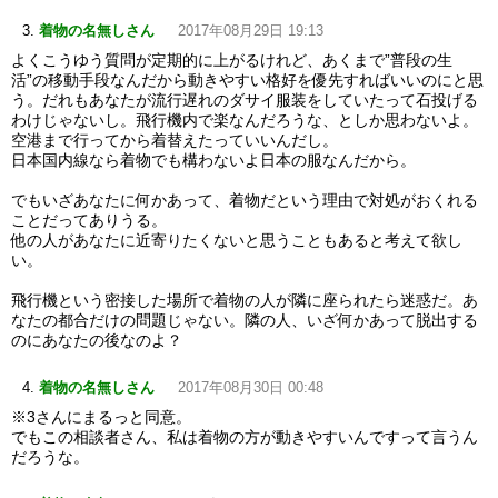
着物の名無しさん
2017年08月29日 19:13
よくこうゆう質問が定期的に上がるけれど、あくまで”普段の生
活”の移動手段なんだから動きやすい格好を優先すればいいのにと思
う。だれもあなたが流行遅れのダサイ服装をしていたって石投げる
わけじゃないし。飛行機内で楽なんだろうな、としか思わないよ。
空港まで行ってから着替えたっていいんだし。
日本国内線なら着物でも構わないよ日本の服なんだから。
でもいざあなたに何かあって、着物だという理由で対処がおくれる
ことだってありうる。
他の人があなたに近寄りたくないと思うこともあると考えて欲し
い。
飛行機という密接した場所で着物の人が隣に座られたら迷惑だ。あ
なたの都合だけの問題じゃない。隣の人、いざ何かあって脱出する
のにあなたの後なのよ？
着物の名無しさん
2017年08月30日 00:48
※3さんにまるっと同意。
でもこの相談者さん、私は着物の方が動きやすいんですって言うん
だろうな。