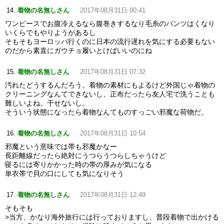
着物の名無しさん
2017年08月31日 00:41
ワンピースでお腹冷えるなら腹巻きするなり毛糸のパンツはくなり
いくらでもやりようがあるし
そもそもヨーロッパ行くのに日本の流行遅れを気にする必要もない
のだから素直にガウチョ履いとけばいいのにね
着物の名無しさん
2017年08月31日 07:32
汚れたどうするんだろう。着物の素材にもよるけど外国じゃ着物の
クリーニングなんてできないし、正布だったら友人宅で洗うことも
難しいよね。干せないし。
そういう状態になったら着物なんてものすっごい邪魔な荷物だ。
着物の名無しさん
2017年08月31日 10:54
邪魔という意味では帯も邪魔かなー
長距離線だったら絶対にうつらうつらしちゃうけど
寝るには寄りかかった時の帯の厚みが気になる
単衣帯で貝の口にしても気になりそう
着物の名無しさん
2017年08月31日 12:49
そもそも
>当方、かなり海外旅行には行っておりますし、普段着物で出かける