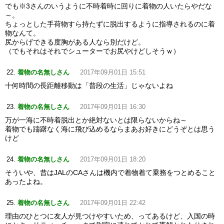
でも※3さんのいうように不時着時に回りに着物の人いたらやだな
～。
ちょっとした手荷物すら持たずに脱出するように指導されるのに着
物なんて。
尻からげできる度胸がある人なら別だけど。
（でもそれはそれでシューターでお尻やけどしそうｗ）
着物の名無しさん
2017年09月01日 15:51
十何時間の長距離移動は「普段の生活」じゃないよね
着物の名無しさん
2017年09月01日 16:30
万が一海に不時着脱出とか絶対ないとは限らないからね～
着物でも躊躇なく海に飛び込めるならまあお好きにどうぞとは思う
けど
着物の名無しさん
2017年09月01日 18:20
そういや、昔はJALのCAさんは機内で着物着て乗務をつとめること
あったよね。
着物の名無しさん
2017年09月01日 22:42
理由のひとつに友人が見つけやすいため、ってあるけど、入国の時