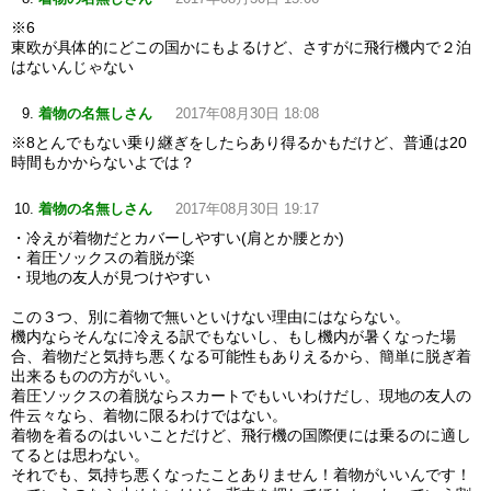
※6
東欧が具体的にどこの国かにもよるけど、さすがに飛行機内で２泊
はないんじゃない
着物の名無しさん
2017年08月30日 18:08
※8とんでもない乗り継ぎをしたらあり得るかもだけど、普通は20
時間もかからないよでは？
着物の名無しさん
2017年08月30日 19:17
・冷えが着物だとカバーしやすい(肩とか腰とか)
・着圧ソックスの着脱が楽
・現地の友人が見つけやすい
この３つ、別に着物で無いといけない理由にはならない。
機内ならそんなに冷える訳でもないし、もし機内が暑くなった場
合、着物だと気持ち悪くなる可能性もありえるから、簡単に脱ぎ着
出来るものの方がいい。
着圧ソックスの着脱ならスカートでもいいわけだし、現地の友人の
件云々なら、着物に限るわけではない。
着物を着るのはいいことだけど、飛行機の国際便には乗るのに適し
てるとは思わない。
それでも、気持ち悪くなったことありません！着物がいいんです！