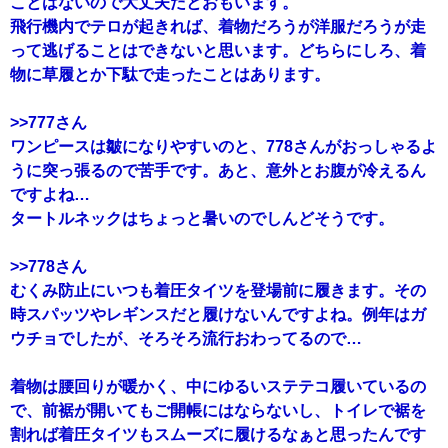
ことはないので大丈夫だとおもいます。
飛行機内でテロが起きれば、着物だろうが洋服だろうが走
って逃げることはできないと思います。どちらにしろ、着
物に草履とか下駄で走ったことはあります。
>>777
さん
ワンピースは皺になりやすいのと、778さんがおっしゃるよ
うに突っ張るので苦手です。あと、意外とお腹が冷えるん
ですよね…
タートルネックはちょっと暑いのでしんどそうです。
>>778
さん
むくみ防止にいつも着圧タイツを登場前に履きます。その
時スパッツやレギンスだと履けないんですよね。例年はガ
ウチョでしたが、そろそろ流行おわってるので…
着物は腰回りが暖かく、中にゆるいステテコ履いているの
で、前裾が開いてもご開帳にはならないし、トイレで裾を
割れば着圧タイツもスムーズに履けるなぁと思ったんです