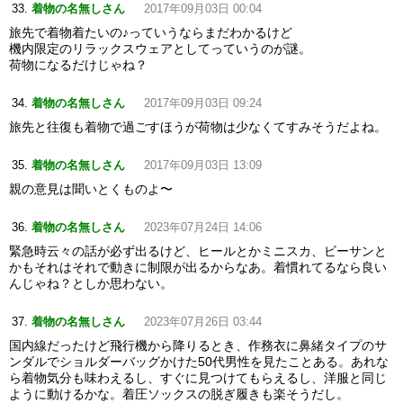
着物の名無しさん
2017年09月03日 00:04
旅先で着物着たいの♪っていうならまだわかるけど
機内限定のリラックスウェアとしてっていうのが謎。
荷物になるだけじゃね？
着物の名無しさん
2017年09月03日 09:24
旅先と往復も着物で過ごすほうが荷物は少なくてすみそうだよね。
着物の名無しさん
2017年09月03日 13:09
親の意見は聞いとくものよ〜
着物の名無しさん
2023年07月24日 14:06
緊急時云々の話が必ず出るけど、ヒールとかミニスカ、ビーサンと
かもそれはそれで動きに制限が出るからなあ。着慣れてるなら良い
んじゃね？としか思わない。
着物の名無しさん
2023年07月26日 03:44
国内線だったけど飛行機から降りるとき、作務衣に鼻緒タイプのサ
ンダルでショルダーバッグかけた50代男性を見たことある。あれな
ら着物気分も味わえるし、すぐに見つけてもらえるし、洋服と同じ
ように動けるかな。着圧ソックスの脱ぎ履きも楽そうだし。