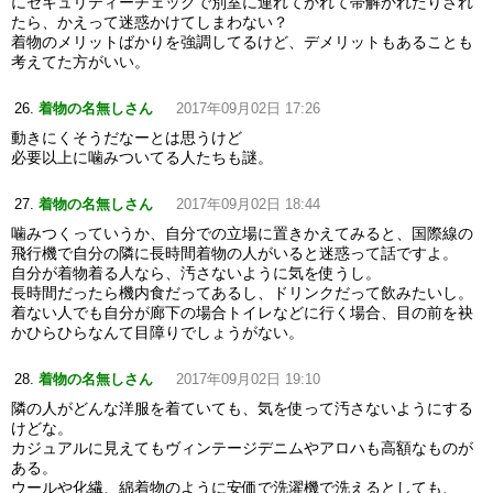
にセキュリティーチェックで別室に連れてかれて帯解かれたりされ
たら、かえって迷惑かけてしまわない？
着物のメリットばかりを強調してるけど、デメリットもあることも
考えてた方がいい。
着物の名無しさん
2017年09月02日 17:26
動きにくそうだなーとは思うけど
必要以上に噛みついてる人たちも謎。
着物の名無しさん
2017年09月02日 18:44
噛みつくっていうか、自分での立場に置きかえてみると、国際線の
飛行機で自分の隣に長時間着物の人がいると迷惑って話ですよ。
自分が着物着る人なら、汚さないように気を使うし。
長時間だったら機内食だってあるし、ドリンクだって飲みたいし。
着ない人でも自分が廊下の場合トイレなどに行く場合、目の前を袂
かひらひらなんて目障りでしょうがない。
着物の名無しさん
2017年09月02日 19:10
隣の人がどんな洋服を着ていても、気を使って汚さないようにする
けどな。
カジュアルに見えてもヴィンテージデニムやアロハも高額なものが
ある。
ウールや化繊、綿着物のように安価で洗濯機で洗えるとしても、