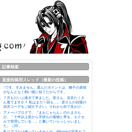
記事検索
直接投稿用スレッド（最新の投稿）
↑です。すみません。選んだポイントは、獅子の表情
がなんとなく飼い猫に似てたからです。
７月もだいぶ過ぎて来ました。皆さん、浴衣たくさ
ん着てますか？ 私はまだ一回も…。 皆さんの自慢の
浴衣コーデをご紹介下さい。それから街で見かけ...
アメーバブログで、『まおじゃらん』のたまさん
が、「十年以上前から手持ちの着物と帯を、エクセ
ルで管理している…」と書いていらっしゃいまし
た。（20...
私はアプリは使っていませんが、iPhoneの写真をフ