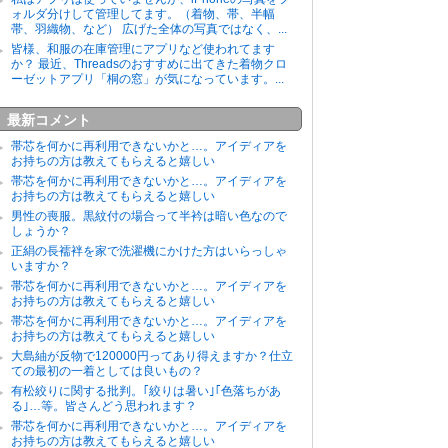
ォルダ分けして管理してます。（着物、帯、半幅
帯、羽織物、など） 広げた全体の写真ではなく、...
皆様、和服の在庫管理にアプリなど使われてます
か？ 最近、Threadsのおすすめに出てきた着物クロ
ーゼットアプリ「桐の窓」が気になっています。...
最新コメント
帯芯を何かに再利用できないかと…。アイディアを
お持ちの方は教えてもらえると嬉しい
帯芯を何かに再利用できないかと…。アイディアを
お持ちの方は教えてもらえると嬉しい
男性の喪服。黒紋付の場合って半衿は暗い色なので
しょうか？
正絹の長襦袢を家で洗濯機にかけた方はいらっしゃ
いますか？
帯芯を何かに再利用できないかと…。アイディアを
お持ちの方は教えてもらえると嬉しい
帯芯を何かに再利用できないかと…。アイディアを
お持ちの方は教えてもらえると嬉しい
大島紬が反物で120000円ってあり得えますか？仕立
ての最初の一着としては良いもの？
有松絞りに関する批判。｢絞りは暑い｣｢色落ちがあ
る｣…等。皆さんどう思われます？
帯芯を何かに再利用できないかと…。アイディアを
お持ちの方は教えてもらえると嬉しい