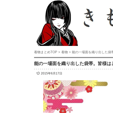
着物まとめTOP
>
着物
>
能の一場面を織り出した袋
能の一場面を織り出した袋帯。皆様は
2015年6月17日