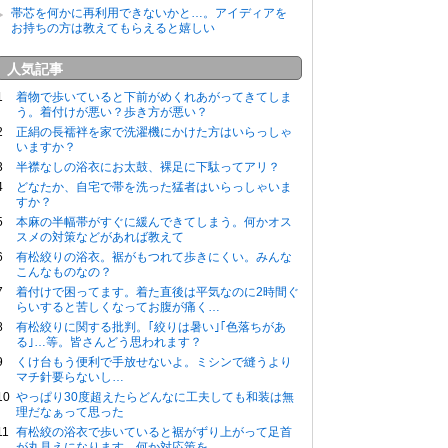
帯芯を何かに再利用できないかと…。アイディアを
お持ちの方は教えてもらえると嬉しい
人気記事
着物で歩いていると下前がめくれあがってきてしま
う。着付けが悪い？歩き方が悪い？
正絹の長襦袢を家で洗濯機にかけた方はいらっしゃ
いますか？
半襟なしの浴衣にお太鼓、裸足に下駄ってアリ？
どなたか、自宅で帯を洗った猛者はいらっしゃいま
すか？
本麻の半幅帯がすぐに緩んできてしまう。何かオス
スメの対策などがあれば教えて
有松絞りの浴衣。裾がもつれて歩きにくい。みんな
こんなものなの？
着付けで困ってます。着た直後は平気なのに2時間ぐ
らいすると苦しくなってお腹が痛く…
有松絞りに関する批判。｢絞りは暑い｣｢色落ちがあ
る｣…等。皆さんどう思われます？
くけ台もう便利で手放せないよ。ミシンで縫うより
マチ針要らないし…
やっぱり30度超えたらどんなに工夫しても和装は無
理だなぁって思った
有松絞の浴衣で歩いていると裾がずり上がって足首
が丸見えになります。何か対応策を…