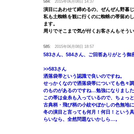
584:
2015年06月08日 14:37
演目にあわせて締めるの、ぜんぜん野暮
私も土蜘蛛を観に行くのに蜘蛛の帯留め
ます。
周りでそこまで気が付くお客さんもそう
585:
2015年06月08日 18:57
583さん、584さん、ご回答ありがとう御
>>583
さん
洒落袋帯という認識で良いのですね。
せっかくなので洒落袋帯についても色々
のものがあるのですね…勉強になりまし
この帯は金糸も入っているので、ちょっ
古典柄・飛び柄の小紋やぼかしの色無地
冬の演目と言っても何月！何日！という
らいなら、全然問題ないかしら…。