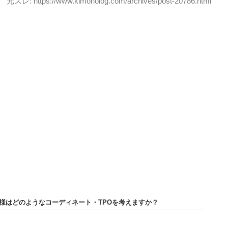
元スレ: https://www.kimonolog.com/archives/post-20786.html
皆様はどのようなコーディネート・TPOを考えますか？