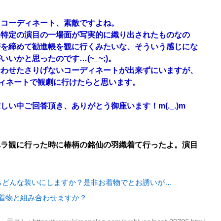
たコーディネート、素敵ですよね。
に特定の演目の一場面が写実的に織り出されたものなの
帯を締めて勧進帳を観に行くみたいな、そういう感じにな
いかと思ったのです…(~_~;)。
合わせたさりげないコーディネートが出来ずにいますが、
ディネートで観劇に行けたらと思います。
い中ご回答頂き、ありがとう御座います！m(._.)m
ペラ観に行った時に椿柄の銘仙の羽織着て行ったよ。演目
らどんな装いにしますか？是非お着物でとお誘いが…
着物と組み合わせますか？