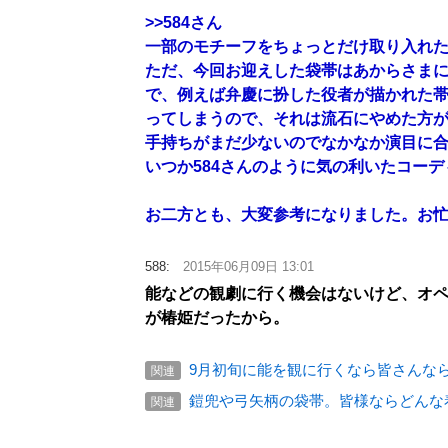
>>584
さん
一部のモチーフをちょっとだけ取り入れ
ただ、今回お迎えした袋帯はあからさま
で、例えば弁慶に扮した役者が描かれた
ってしまうので、それは流石にやめた方がい
手持ちがまだ少ないのでなかなか演目に
いつか584さんのように気の利いたコー
お二方とも、大変参考になりました。お忙し
588:
2015年06月09日 13:01
能などの観劇に行く機会はないけど、オ
が椿姫だったから。
9月初旬に能を観に行くなら皆さんな
関連
鎧兜や弓矢柄の袋帯。皆様ならどんな
関連