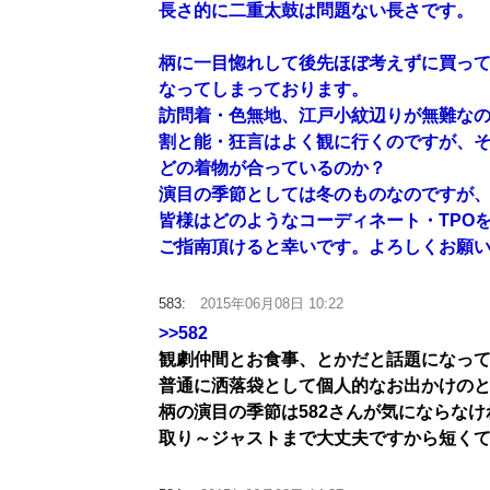
長さ的に二重太鼓は問題ない長さです。
柄に一目惚れして後先ほぼ考えずに買っ
なってしまっております。
訪問着・色無地、江戸小紋辺りが無難な
割と能・狂言はよく観に行くのですが、
どの着物が合っているのか？
演目の季節としては冬のものなのですが
皆様はどのようなコーディネート・TPO
ご指南頂けると幸いです。よろしくお願
583:
2015年06月08日 10:22
>>582
観劇仲間とお食事、とかだと話題になっ
普通に洒落袋として個人的なお出かけの
柄の演目の季節は582さんが気にならな
取り～ジャストまで大丈夫ですから短くて