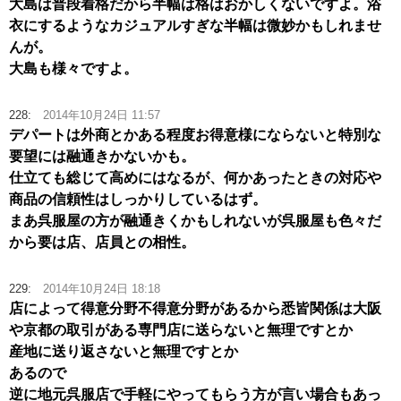
大島は普段着格だから半幅は格はおかしくないですよ。浴
衣にするようなカジュアルすぎな半幅は微妙かもしれませ
んが。
大島も様々ですよ。
228:
2014年10月24日 11:57
デパートは外商とかある程度お得意様にならないと特別な
要望には融通きかないかも。
仕立ても総じて高めにはなるが、何かあったときの対応や
商品の信頼性はしっかりしているはず。
まあ呉服屋の方が融通きくかもしれないが呉服屋も色々だ
から要は店、店員との相性。
229:
2014年10月24日 18:18
店によって得意分野不得意分野があるから悉皆関係は大阪
や京都の取引がある専門店に送らないと無理ですとか
産地に送り返さないと無理ですとか
あるので
逆に地元呉服店で手軽にやってもらう方が言い場合もあっ