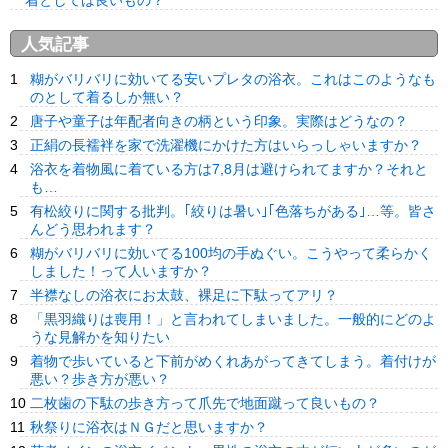
着としては良いもの？
人気記事
糊がバリバリに効いてる安いプレタの浴衣。これはこのようなも
のとして着るしか無い？
唐子や童子は年配者向きの柄という印象。実際はどうなの？
正絹の長襦袢を家で洗濯機にかけた方はいらっしゃいますか？
浴衣を着物風に着ている方は7,8月は避けられてますか？それと
も…
有松絞りに関する批判。｢絞りは暑い｣｢色落ちがある｣…等。皆さ
んどう思われます？
糊がバリバリに効いてる100均の手ぬぐい。こうやって柔らかく
しました！って人いますか？
半襟なしの浴衣にお太鼓、裸足に下駄ってアリ？
「黒羽織りは喪用！」と言われてしまいました。一般的にどのよ
うな見解かを知りたい
着物で歩いていると下前がめくれあがってきてしまう。着付けが
悪い？歩き方が悪い？
二枚歯の下駄の歩き方って爪先で地面蹴って良いもの？
秋祭りに浴衣はＮＧだと思いますか？