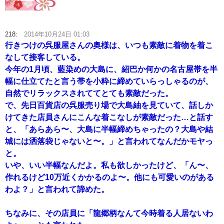
218:
2014年10月24日 01:03
行きつけの呉服屋さんの奥様は、いつも素敵に着物を着こ
なして接客している。
今年の1月頃、藍染めの大島に、紹巴か何かの名古屋帯を半
幅に仕立てたと言う帯を小粋に締めていらっしゃるのが、
自然でリラックスされててとても素敵だった。
で、先日百貨店の呉服売り場で大島紬を見ていて、話しか
けてきた店員さんにこんな着こなしが素敵だった…と話す
と、「あらあら〜、大島に半幅締めちゃったの？大島や結
城には洒落袋じゃないと〜。」と言われてなんだかモヤっ
と。
いや、いい半幅なんだよ。私も欲しかったけど、「ん〜、
作れるけど10万近くかかるのよ〜。他にも可愛いのがある
わよ？」と言われて諦めた。
ちなみに、その店員に「龍郷柄なんて今時着る人居ないわ