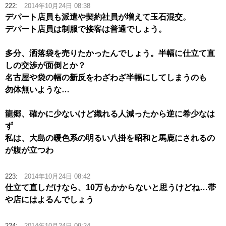
222:
2014年10月24日 08:38
デパート店員も派遣や契約社員が増えて玉石混交。
デパート店員は制服で接客は普通でしょう。
多分、洒落袋を売りたかったんでしょう。半幅に仕立て直
しの交渉が面倒とか？
名古屋や袋の幅の新反をわざわざ半幅にしてしまうのも
勿体無いような…
龍郷、確かに少ないけど織れる人減ったから逆に希少なは
ず
私は、大島の暖色系の明るい八掛を昭和と馬鹿にされるの
が腹が立つわ
223:
2014年10月24日 08:42
仕立て直しだけなら、10万もかからないと思うけどね…帯
や店にはよるんでしょう
224:
2014年10月24日 09:24