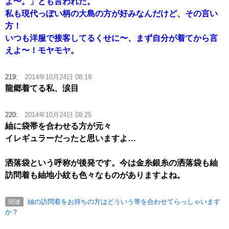
よ〜。」とも言われた。
私も現代っぽい柄の大島の方が好みなんだけど、その言い
方！
いつも洋服で接客してるくせに〜、まず自分が着てから言
えよ〜！モヤモヤ。
219:
2014年10月24日 08:19
龍郷着てる私、涙目
220:
2014年10月24日 08:25
紬に袋帯を合わせる方が元々
イレギュラーだったと思いますよ…
洒落袋という呼称が後発です。今は金糸銀糸の洒落袋も紬
訪問着も紬地小紋も色々なものがありますよね。
紬の訪問着をお持ちの方はどういう帯を合わせてらっしゃいます
関連
か？