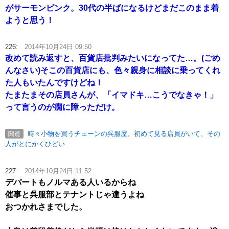
がサーモンピンク。30代の半ばになるけどまだこのまま着
ようと思う！
226:
2014年10月24日 09:50
改めて読み返すと、百貨店批判みたいになってた…。(ごめ
んなさい)そこの百貨店にも、色々親身に相談に乗ってくれ
た人もいたんですけどね！
たまたまその店員さんが、「イマドキ…こうでなきゃ！」
って言うのが癇に障っただけ。
時々小物を買うチェーンの呉服屋。初めて見る店員がいて、その
関連
人がとにかくひどい
227:
2014年10月24日 11:52
デパートもノルマある人いるからね
催事と呉服部とテナントじゃ違うよね
おつかれさまでした。