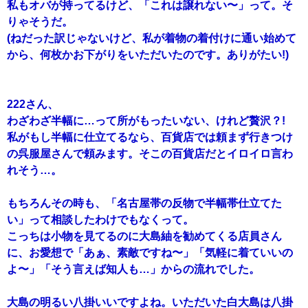
私もオバが持ってるけど、「これは譲れない〜」って。そ
りゃそうだ。
(ねだった訳じゃないけど、私が着物の着付けに通い始めて
から、何枚かお下がりをいただいたのです。ありがたい!)
222さん、
わざわざ半幅に…って所がもったいない、けれど贅沢？!
私がもし半幅に仕立てるなら、百貨店では頼まず行きつけ
の呉服屋さんで頼みます。そこの百貨店だとイロイロ言わ
れそう…。
もちろんその時も、「名古屋帯の反物で半幅帯仕立てた
い」って相談したわけでもなくって。
こっちは小物を見てるのに大島紬を勧めてくる店員さん
に、お愛想で「あぁ、素敵ですね〜」「気軽に着ていいの
よ〜」「そう言えば知人も…」からの流れでした。
大島の明るい八掛いいですよね。いただいた白大島は八掛