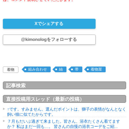
Xでシェアする
@kimonologをフォローする
組み合わせ
紬
帯
着物屋
着物
記事検索
直接投稿用スレッド（最新の投稿）
↑です。すみません。選んだポイントは、獅子の表情がなんとなく
飼い猫に似てたからです。
７月もだいぶ過ぎて来ました。皆さん、浴衣たくさん着てます
か？ 私はまだ一回も…。 皆さんの自慢の浴衣コーデをご紹...