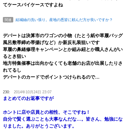
てケースバイケースですよね
結城紬の洗い張り。産地の悉皆に頼んだ方が良いですか？
関連
デパートは決算市のワゴンの小物（たとう紙や草履バッグ
風呂敷帯締め帯揚げなど）か新反礼装狙いです
草履の鼻緒修理キャンペーンとか組み紐とか職人さんがい
るとき狙い
地方特集催事は出向かなくても老舗のお店が出展したりさ
れてるし
デパートのカードでポイントつけられるので…
230:
2014年10月24日 23:07
まとめてのお返事ですが
ホントに店や店員との相性、そこですね！
自分で賢く選ぶことも大事なんだな…。皆さん、勉強にな
りました。ありがとうございます。