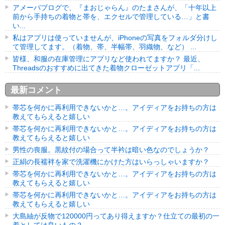
アメーバブログで、『まおじゃらん』のたまさんが、「十年以上
前から手持ちの着物と帯を、エクセルで管理している…」と書
い...
私はアプリは使っていませんが、iPhoneの写真をフォルダ分けし
て管理してます。（着物、帯、半幅帯、羽織物、など） ...
皆様、和服の在庫管理にアプリなど使われてますか？ 最近、
Threadsのおすすめに出てきた着物クローゼットアプリ「...
最新コメント
帯芯を何かに再利用できないかと…。アイディアをお持ちの方は
教えてもらえると嬉しい
帯芯を何かに再利用できないかと…。アイディアをお持ちの方は
教えてもらえると嬉しい
男性の喪服。黒紋付の場合って半衿は暗い色なのでしょうか？
正絹の長襦袢を家で洗濯機にかけた方はいらっしゃいますか？
帯芯を何かに再利用できないかと…。アイディアをお持ちの方は
教えてもらえると嬉しい
帯芯を何かに再利用できないかと…。アイディアをお持ちの方は
教えてもらえると嬉しい
大島紬が反物で120000円ってあり得えますか？仕立ての最初の一