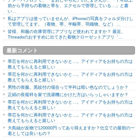
アメーバブログで、『まおじゃらん』のたまさんが、「十年以上
前から手持ちの着物と帯を、エクセルで管理している…」と書
い...
私はアプリは使っていませんが、iPhoneの写真をフォルダ分けし
て管理してます。（着物、帯、半幅帯、羽織物、など） ...
皆様、和服の在庫管理にアプリなど使われてますか？ 最近、
Threadsのおすすめに出てきた着物クローゼットアプリ「...
最新コメント
帯芯を何かに再利用できないかと…。アイディアをお持ちの方は
教えてもらえると嬉しい
帯芯を何かに再利用できないかと…。アイディアをお持ちの方は
教えてもらえると嬉しい
男性の喪服。黒紋付の場合って半衿は暗い色なのでしょうか？
正絹の長襦袢を家で洗濯機にかけた方はいらっしゃいますか？
帯芯を何かに再利用できないかと…。アイディアをお持ちの方は
教えてもらえると嬉しい
帯芯を何かに再利用できないかと…。アイディアをお持ちの方は
教えてもらえると嬉しい
大島紬が反物で120000円ってあり得えますか？仕立ての最初の一
着としては良いもの？