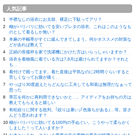
人気記事
半襟なしの浴衣にお太鼓、裸足に下駄ってアリ？
糊がバリバリに効いてる安いプレタの浴衣。これはこのようなも
のとして着るしか無い？
本麻の半幅帯がすぐに緩んできてしまう。何かオススメの対策な
どがあれば教えて
正絹の長襦袢を家で洗濯機にかけた方はいらっしゃいますか？
浴衣を着物風に着ている方は7,8月は避けられてますか？それと
も…
着付けで困ってます。着た直後は平気なのに2時間ぐらいすると
苦しくなってお腹が痛く…
やっぱり30度超えたらどんなに工夫しても和装は無理だなぁって
思った
帯芯を何かに再利用できないかと…。アイディアをお持ちの方は
教えてもらえると嬉しい
有松絞りに関する批判。｢絞りは暑い｣｢色落ちがある｣…等。皆さ
んどう思われます？
糊がバリバリに効いてる100均の手ぬぐい。こうやって柔らかく
しました！って人いますか？