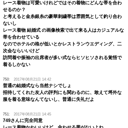
レース着物は可愛いけれどではその着物にどんな帯を合わ
せるのか？
と考えると金糸銀糸の豪華刺繍帯は雰囲気として釣り合わ
ないし
レース着物 結婚式 の画像検索で出て来る人はカジュアルな
帯を合わせている
なのでホテルの格が低いとかレストランウエディング、二
次会ならいいけど
訪問着や振袖の出席者が多い式ならヒソヒソされる覚悟で
着るしかない
750:
2017年08月21日 14:42
普通の結婚式なら当然ナシでしょ
招待してくれた友人の評判にも関わるのに、敢えて埒外な
服を着る意味なんてないし、普通に失礼だよ
751:
2017年08月21日 14:45
749さんに完全同意
レース着物かわいいけど、合わせる帯がないよね。