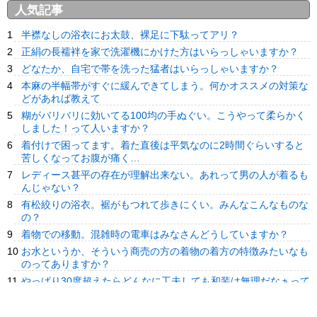
人気記事
半襟なしの浴衣にお太鼓、裸足に下駄ってアリ？
正絹の長襦袢を家で洗濯機にかけた方はいらっしゃいますか？
どなたか、自宅で帯を洗った猛者はいらっしゃいますか？
本麻の半幅帯がすぐに緩んできてしまう。何かオススメの対策な
どがあれば教えて
糊がバリバリに効いてる100均の手ぬぐい。こうやって柔らかく
しました！って人いますか？
着付けで困ってます。着た直後は平気なのに2時間ぐらいすると
苦しくなってお腹が痛く…
レディース甚平の存在が理解出来ない。あれって男の人が着るも
んじゃない？
有松絞りの浴衣。裾がもつれて歩きにくい。みんなこんなものな
の？
着物での移動。混雑時の電車はみなさんどうしていますか？
お水というか、そういう商売の方の着物の着方の特徴みたいなも
のってありますか？
やっぱり30度超えたらどんなに工夫しても和装は無理だなぁって
思った
半幅帯の自作。帯芯は洋裁用の接着芯と帯用の三河芯のどちらが