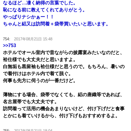
なるほど…凄く納得の言葉でした。
恥になる前に教えてくれてありがとう。
やっぱりナシかぁー！！
ちゃんと絽又は訪問着＋袋帯買いたいと思います。
754:
2017年08月21日 15:48
>>753
ホテルでオール室内で昔ながらの披露宴みたいなのだと、
袷仕様でも大丈夫だと思いますよ。
白無垢も黒留袖も袷仕様だと思うので。もちろん、暑いの
で着付けはホテル内で着て脱ぐ。
何事も先方に伺うのが一番だけど。
薄物にする場合、袋帯でなくても、絽の唐織等であれば、
名古屋帯でも大丈夫です。
訪問着って活用の機会あまりないけど、付け下げだと食事
とかにも着ていけるから、付け下げもおすすめするよ。
755:
2017年08月21日 18:04