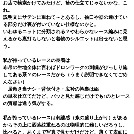
お店で検索かけてみたけど、袷の仕立てじゃないかな、こ
れ。
説明文にサテンに重ねて～とあるし、袖口や裾の透けてい
る部分だけ裏が付いていない仕様なのかと。
いわゆるニットに分類される？やわらかなレース編みに見
えるから裏打ちしないと着物のシルエットは出せないと思
う。
私が持っているレースの長着は
布帛の生地全体に言わばドロンワークの刺繍がびっしり施
してある系？のレースだから（うまく説明できなくてごめ
んなさい）
居敷き当ナシ・背伏付き・広衿の衿裏は絽
の単衣仕立てだけど、パッと見た感じだけでも↑のとレース
の質感は違う気がする。
私が持っているレースは刺繍感（糸の盛り上がり）がある
からその上に洒落紋重ねるのは物理的に難しいだろうし、
比べると、あくまで写真で見ただけだけど、薄くて表面に