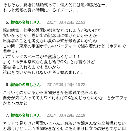
そもそも、夏場に結婚式って、個人的には違和感だなー。
もっと気候の良い時期にするイメージ。。
着物の名無しさん
2017年08月26日 22:53
親の病気、仕事の繁閑の都合などはしょうがないけど
安いからとか、思い出の記念日に挙げたいからとか
出席者のことを考えない夏の挙式が最近多いからね…
この間、東京の帝国ホテルのパーティーで絽を着たけど（ホテルで
着替え）
パブリックスペースが全然涼しくない！！
よく「ホテル挙式なら夏も袷でOK」とは言うけど
宴会場に入れるまでも長いから
袷はきついかもしれないと考え始めました。
着物の名無しさん
2017年08月28日 16:22
こういうのがいるから着物好きが色眼鏡で見られる
自分が気に入っててカワイければOKなんじゃないかな、とかアフォ
かとバカかと
着物の名無しさん
2017年08月29日 22:19
ネットで見たけど可愛いじゃん。お若いお嬢さんなら全然構わない
と思うけど…元々着物好きなくせにあんまり目立つの好きでない四