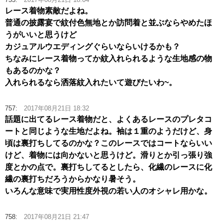
レース着物素敵だよね。
普通の披露宴で紋付色無地とか訪問着と並ぶならやめたほ
うがいいと思うけど
カジュアルウエディングぐらいならいけるかも？
ちなみにレース着物ってか紋入れられるような生地感の物
もあるのかな？
入れられるなら洒落紋入れたいて遊びたいわ~。
757:
2017年08月21日 18:32
話題に出てるレース着物だと、よくあるレースのプレタコ
ートと同じような生地だよね。袖は１重のようだけど、身
頃は裏打ちしてるのかな？このレースではコートならいい
けど、着物には向かないと思うけど。滑りとか引っ張り強
度とかの点で。裏打ちしてるとしたら、化繊のレースに化
繊の裏打ちだろうからかなり暑そう。
いろんな意味で実用性度外視の若い人のオシャレ用かな。
758:
2017年08月21日 21:47