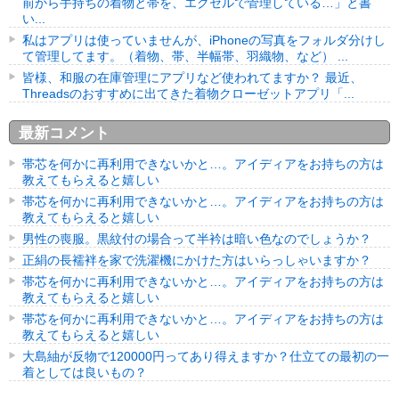
前から手持ちの着物と帯を、エクセルで管理している…」と書
い...
私はアプリは使っていませんが、iPhoneの写真をフォルダ分けし
て管理してます。（着物、帯、半幅帯、羽織物、など） ...
皆様、和服の在庫管理にアプリなど使われてますか？ 最近、
Threadsのおすすめに出てきた着物クローゼットアプリ「...
最新コメント
帯芯を何かに再利用できないかと…。アイディアをお持ちの方は
教えてもらえると嬉しい
帯芯を何かに再利用できないかと…。アイディアをお持ちの方は
教えてもらえると嬉しい
男性の喪服。黒紋付の場合って半衿は暗い色なのでしょうか？
正絹の長襦袢を家で洗濯機にかけた方はいらっしゃいますか？
帯芯を何かに再利用できないかと…。アイディアをお持ちの方は
教えてもらえると嬉しい
帯芯を何かに再利用できないかと…。アイディアをお持ちの方は
教えてもらえると嬉しい
大島紬が反物で120000円ってあり得えますか？仕立ての最初の一
着としては良いもの？