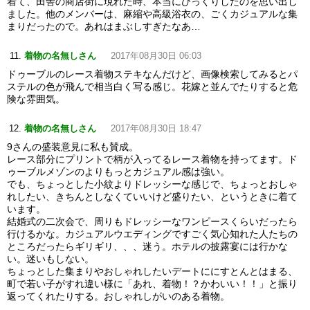
着て、田舎の商店街に現れた時、本当にびっくりしたのを思い出し
ました。他のメンバーは、麻縮や高級浴衣の、ごくカジュアルな集
まりだったので。あれはまぶしすぎたなあ…
着物の名無しさん
2017年08月30日 06:03
ドゥーブルのレース着物ステキなんだけど、画像検索してみるとパ
ステルの色が飛んで相当白く写る感じ。花嫁と並んでたりすると危
険な雰囲気。
着物の名無しさん
2017年08月30日 18:47
9さんの盛装意見に私も賛成。
レース部分にプリントで柄が入ってるレース着物を持ってます。ド
ゥーブルメゾンのよりもっとカジュアル感は強い。
でも、ちょっとした小紋よりドレッシーな感じで、ちょっとおしゃ
れしたい、きちんとしなくていいけど盛りたい、というときに着て
います。
結婚式の二次会で、周りもドレッシーなワンピースくらいだったら
行けるかな。カジュアルウエディングですごく気心知れた人たちの
ところだったらギリギリ、、、迷う。ホテルの披露宴には行かな
い。迷いもしない。
ちょっとした集まりやおしゃれしたいデートににすとんとはまる、
町で若い子がすれ違い様に「あれ、着物！？かわいい！！」と振り
返ってくれたりする。おしゃれしがいのある着物。