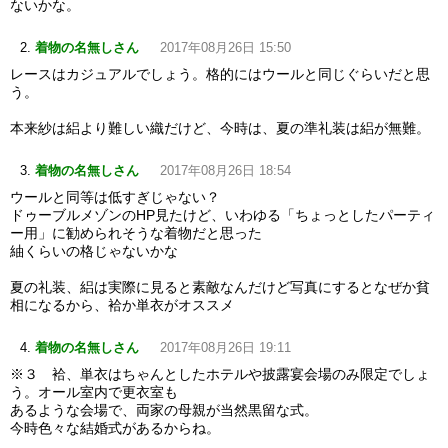
ないかな。
着物の名無しさん
2017年08月26日 15:50
レースはカジュアルでしょう。格的にはウールと同じぐらいだと思
う。
本来紗は絽より難しい織だけど、今時は、夏の準礼装は絽が無難。
着物の名無しさん
2017年08月26日 18:54
ウールと同等は低すぎじゃない？
ドゥーブルメゾンのHP見たけど、いわゆる「ちょっとしたパーティ
ー用」に勧められそうな着物だと思った
紬くらいの格じゃないかな
夏の礼装、絽は実際に見ると素敵なんだけど写真にするとなぜか貧
相になるから、袷か単衣がオススメ
着物の名無しさん
2017年08月26日 19:11
※３ 袷、単衣はちゃんとしたホテルや披露宴会場のみ限定でしょ
う。オール室内で更衣室も
あるような会場で、両家の母親が当然黒留な式。
今時色々な結婚式があるからね。