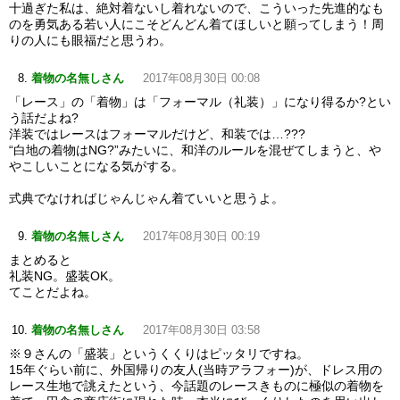
十過ぎた私は、絶対着ないし着れないので、こういった先進的なも
のを勇気ある若い人にこそどんどん着てほしいと願ってしまう！周
りの人にも眼福だと思うわ。
着物の名無しさん
2017年08月30日 00:08
「レース」の「着物」は「フォーマル（礼装）」になり得るか?とい
う話だよね?
洋装ではレースはフォーマルだけど、和装では…???
“白地の着物はNG?”みたいに、和洋のルールを混ぜてしまうと、や
やこしいことになる気がする。
式典でなければじゃんじゃん着ていいと思うよ。
着物の名無しさん
2017年08月30日 00:19
まとめると
礼装NG。盛装OK。
てことだよね。
着物の名無しさん
2017年08月30日 03:58
※９さんの「盛装」というくくりはピッタリですね。
15年ぐらい前に、外国帰りの友人(当時アラフォー)が、ドレス用の
レース生地で誂えたという、今話題のレースきものに極似の着物を