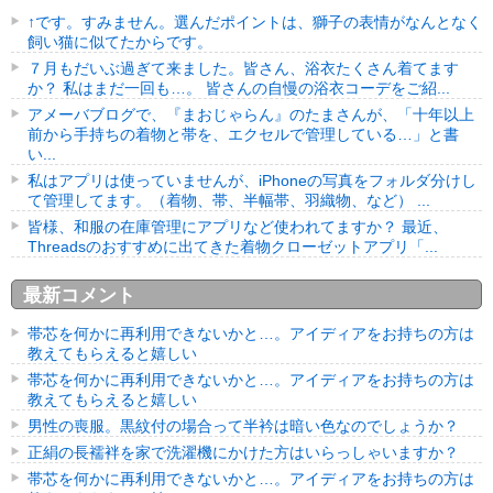
↑です。すみません。選んだポイントは、獅子の表情がなんとなく
飼い猫に似てたからです。
７月もだいぶ過ぎて来ました。皆さん、浴衣たくさん着てます
か？ 私はまだ一回も…。 皆さんの自慢の浴衣コーデをご紹...
アメーバブログで、『まおじゃらん』のたまさんが、「十年以上
前から手持ちの着物と帯を、エクセルで管理している…」と書
い...
私はアプリは使っていませんが、iPhoneの写真をフォルダ分けし
て管理してます。（着物、帯、半幅帯、羽織物、など） ...
皆様、和服の在庫管理にアプリなど使われてますか？ 最近、
Threadsのおすすめに出てきた着物クローゼットアプリ「...
最新コメント
帯芯を何かに再利用できないかと…。アイディアをお持ちの方は
教えてもらえると嬉しい
帯芯を何かに再利用できないかと…。アイディアをお持ちの方は
教えてもらえると嬉しい
男性の喪服。黒紋付の場合って半衿は暗い色なのでしょうか？
正絹の長襦袢を家で洗濯機にかけた方はいらっしゃいますか？
帯芯を何かに再利用できないかと…。アイディアをお持ちの方は