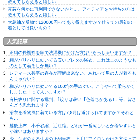
教えてもらえると嬉しい
帯芯を何かに再利用できないかと…。アイディアをお持ちの方は
教えてもらえると嬉しい
大島紬が反物で120000円ってあり得えますか？仕立ての最初の一
着としては良いもの？
人気記事
正絹の長襦袢を家で洗濯機にかけた方はいらっしゃいますか？
糊がバリバリに効いてる安いプレタの浴衣。これはこのようなも
のとして着るしか無い？
レディース甚平の存在が理解出来ない。あれって男の人が着るも
んじゃない？
糊がバリバリに効いてる100均の手ぬぐい。こうやって柔らかく
しました！って人いますか？
有松絞りに関する批判。｢絞りは暑い｣｢色落ちがある｣…等。皆さ
んどう思われます？
浴衣を着物風に着ている方は7,8月は避けられてますか？それと
も…
越後上布、小千谷縮、近江縮。どれが一番涼しいとか着やすいと
か違いはありますか？
少しシボのある生地の正絹単衣。上手にアイロンかける方法って