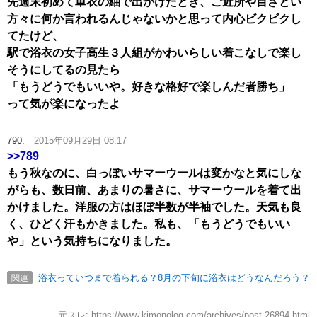
先週末初めて単衣の紬で出かけたとき、ご近所や目ざとい
方々に何か言われるんじゃないかと思って内心ビクビクし
てたけど、
駅で浴衣の女子高生３人組がかわいらしい着こなしで楽し
そうにしてるの見たら
「もうどうでもいいや。好きな格好で楽しんだ者勝ち」
って気が楽になったよ
790:
2015年09月29日 08:17
>>789
もう秋なのに、白っぽいサマーウールは変かなと気にしな
がらも、数日前、あまりの暑さに、サマーウールを着て出
かけました。洋服の方はほぼ半数が半袖でした。天気も良
く、ひどく汗もかきました。私も、「もうどうでもいい
や」という気持ちになりました。
浴衣っていつまで着られる？8月の下旬に浴衣はどうなんだろう？
関連
元スレ: https://www.kimonolog.com/archives/post-26894.html