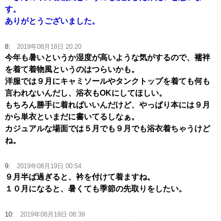
す。
ありがとうございました。
8:
2019年08月18日 20:20
今年も暑いというか湿度が高いような気がするので、襦袢
を着て着物風というのはつらいかも。
洋服では９月にキャミソールやタンクトップを着ても何も
言われないんだし、浴衣もOKにしてほしい。
もちろん勝手に着ればいいんだけど、やっぱり本には９月
から単衣といまだに書いてるしなぁ。
カジュアルな場面では５月でも９月でも浴衣着ちゃうけど
ね。
9:
2019年08月19日 00:54
９月半ば過ぎると、衿を付けて着ますね。
１０月になると、暑くても季節の先取りをしたい。
10:
2019年08月19日 08:39