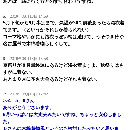
あとは一緒に行く方とのすり合わせですね。
5:
2019年08月18日 14:59
5月下旬から9月半ばまで、気温が30℃前後あったら浴衣着
てます。（というかそれしか着られない）
コーマ地やいかにも浴衣っぽい柄は避けて、うそつき衿や
名古屋帯で木綿着物らしくして。
6:
2019年08月18日 15:58
夏祭りが８月最終週にあるけど浴衣着ますよ。秋祭りはさ
すがに着ない。
あと１０月に花火大会あるけどそれも着ない。
7:
2019年08月18日 17:42
>>4、5、6
さん
ありがとうございます。
8月いっぱいは大丈夫みたいですね、ちょっと安心しまし
た。
５さんの木綿着物風というのも検討したみたいと思いま