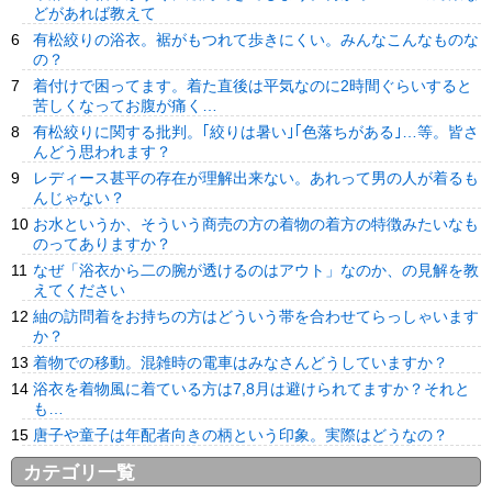
どがあれば教えて
有松絞りの浴衣。裾がもつれて歩きにくい。みんなこんなものな
の？
着付けで困ってます。着た直後は平気なのに2時間ぐらいすると
苦しくなってお腹が痛く…
有松絞りに関する批判。｢絞りは暑い｣｢色落ちがある｣…等。皆さ
んどう思われます？
レディース甚平の存在が理解出来ない。あれって男の人が着るも
んじゃない？
お水というか、そういう商売の方の着物の着方の特徴みたいなも
のってありますか？
なぜ「浴衣から二の腕が透けるのはアウト」なのか、の見解を教
えてください
紬の訪問着をお持ちの方はどういう帯を合わせてらっしゃいます
か？
着物での移動。混雑時の電車はみなさんどうしていますか？
浴衣を着物風に着ている方は7,8月は避けられてますか？それと
も…
唐子や童子は年配者向きの柄という印象。実際はどうなの？
カテゴリ一覧