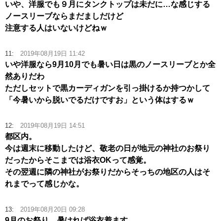
いや、洋服でも９月にタンクトップは未だに…な感じする
ノースリーブならまだましだけど
注意する人はいないけどねｗ
11:
2019年08月19日 11:42
いや洋服なら9月10月でも暑い日は黒のノースリーブとか全
然ありだわ
ただしセットで黒カーディガンを引っ掛けるか持つかして
「今暑いから脱いでるだけですお」という体はするｗ
12:
2019年08月19日 14:51
都区内。
今は週末に移動したけど、敬老の日が地元の神社のお祭り
だったからそこまでは浴衣OKって感覚。
その翌週に隣の神社がお祭りだからそっちの地区の人はそ
れまでって感じかな。
13:
2019年08月20日 09:28
9月のお祭り、暑ければ浴衣着ます。