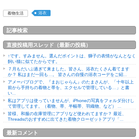
浴衣
着物生活
記事検索
直接投稿用スレッド（最新の投稿）
↑です。すみません。選んだポイントは、獅子の表情がなんとなく
飼い猫に似てたからです。
７月もだいぶ過ぎて来ました。皆さん、浴衣たくさん着てます
か？ 私はまだ一回も…。 皆さんの自慢の浴衣コーデをご紹...
アメーバブログで、『まおじゃらん』のたまさんが、「十年以上
前から手持ちの着物と帯を、エクセルで管理している…」と書
い...
私はアプリは使っていませんが、iPhoneの写真をフォルダ分けし
て管理してます。（着物、帯、半幅帯、羽織物、など） ...
皆様、和服の在庫管理にアプリなど使われてますか？ 最近、
Threadsのおすすめに出てきた着物クローゼットアプリ「...
最新コメント