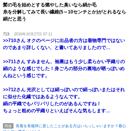
髪の毛を始めとする燃やした臭いなら絹か毛
糸を分解してみて長い繊維(5～10センチとか)がとれるなら
絹だと思う
713:
2016年10月27日 07:11
>>710
さん オクのページに出品者の方は着物専門ではない
のであまり詳しくない、と書いてありましたので…
>>711
さん すみません、袖裏はもう少し柔らかい平織りの
絹のような感じでした！身ごろの部分の裏地が晒っぽいめ
んねという感じです。
>>712
さん 光沢としては絹っぽいので絹っぽいまたはそれ
に似せた化繊ではあるようなんです。
絹の平織でもパリパリしたのがあるんですね！
ちょっと粗めの平織りといえばそんな気もします…
長着を長襦袢に直したことがある方はいらっしゃいますか？着心
関連