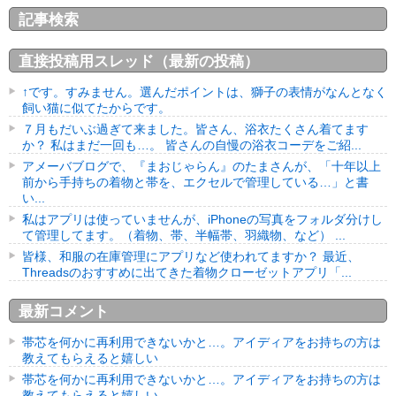
記事検索
直接投稿用スレッド（最新の投稿）
↑です。すみません。選んだポイントは、獅子の表情がなんとなく
飼い猫に似てたからです。
７月もだいぶ過ぎて来ました。皆さん、浴衣たくさん着てます
か？ 私はまだ一回も…。 皆さんの自慢の浴衣コーデをご紹...
アメーバブログで、『まおじゃらん』のたまさんが、「十年以上
前から手持ちの着物と帯を、エクセルで管理している…」と書
い...
私はアプリは使っていませんが、iPhoneの写真をフォルダ分けし
て管理してます。（着物、帯、半幅帯、羽織物、など） ...
皆様、和服の在庫管理にアプリなど使われてますか？ 最近、
Threadsのおすすめに出てきた着物クローゼットアプリ「...
最新コメント
帯芯を何かに再利用できないかと…。アイディアをお持ちの方は
教えてもらえると嬉しい
帯芯を何かに再利用できないかと…。アイディアをお持ちの方は
教えてもらえると嬉しい