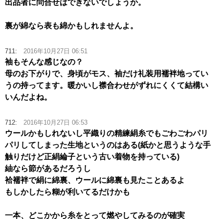
出品者に問合せはできないでしょうか。
裏が綿なら表も綿かもしれませんよ。
711:
2016年10月27日 06:51
袖もそんな感じなの？
母のお下がりで、身頃がモス、袖だけ礼装用襦袢地ってい
うの持ってます。暖かいし襟合わせがずれにくくて結構い
いんだよね。
712:
2016年10月27日 06:53
ウールかもしれないし平織りの精練絹糸でもごわごわパリ
パリしてしまった生地というのはある(紙かと思うような手
触りだけど正絹綸子という古い着物を持っている)
紬なら節があるだろうし
袷襦袢で絹に綿裏、ウールに綿裏も見たことあるよ
もしかしたら糊が利いてるだけかも
一本、どこかから糸をとって燃やしてみるのが確実