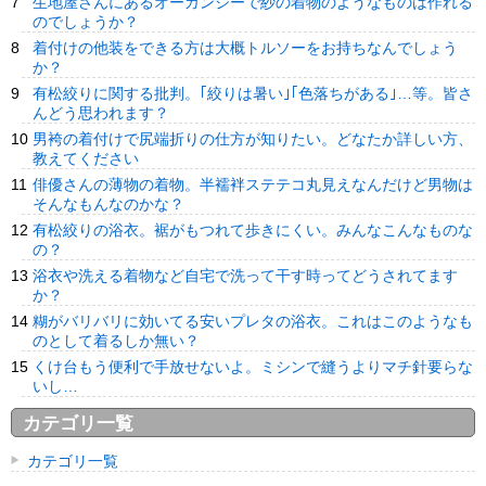
生地屋さんにあるオーガンジーで紗の着物のようなものは作れる
のでしょうか？
着付けの他装をできる方は大概トルソーをお持ちなんでしょう
か？
有松絞りに関する批判。｢絞りは暑い｣｢色落ちがある｣…等。皆さ
んどう思われます？
男袴の着付けで尻端折りの仕方が知りたい。どなたか詳しい方、
教えてください
俳優さんの薄物の着物。半襦袢ステテコ丸見えなんだけど男物は
そんなもんなのかな？
有松絞りの浴衣。裾がもつれて歩きにくい。みんなこんなものな
の？
浴衣や洗える着物など自宅で洗って干す時ってどうされてます
か？
糊がバリバリに効いてる安いプレタの浴衣。これはこのようなも
のとして着るしか無い？
くけ台もう便利で手放せないよ。ミシンで縫うよりマチ針要らな
いし…
カテゴリ一覧
カテゴリ一覧