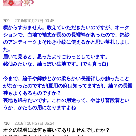
709:
2016年10月27日 00:45
横からすみません。教えていただきたいのですが、オーク
ションで、白地で袖丈が長めの長襦袢があったので、錦紗
のアンティークよそゆき小紋に使えるかと思い落札しまし
た。
届いて見ると、思ったよりごわっとしています。
銘仙みたいな、紬っぽい生地です。(でも真っ白)
今まで、綸子や錦紗とかの柔らかい長襦袢しか触ったこと
がなかったのですが(夏用の麻は知ってますが)、紬？の長襦
袢もよくあるものですか？
裏地も綿みたいです。これの用途って、やはり普段着とい
うか、かたもの用になりますよね…
710:
2016年10月27日 06:24
オクの説明には何も書いてありませんでしたか？