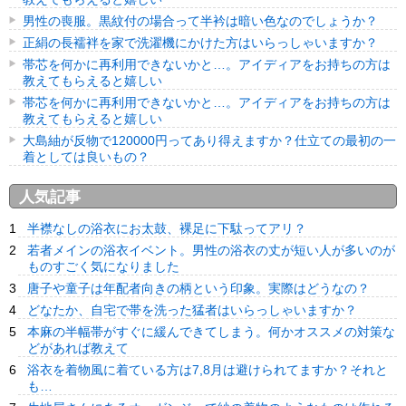
男性の喪服。黒紋付の場合って半衿は暗い色なのでしょうか？
正絹の長襦袢を家で洗濯機にかけた方はいらっしゃいますか？
帯芯を何かに再利用できないかと…。アイディアをお持ちの方は
教えてもらえると嬉しい
帯芯を何かに再利用できないかと…。アイディアをお持ちの方は
教えてもらえると嬉しい
大島紬が反物で120000円ってあり得えますか？仕立ての最初の一
着としては良いもの？
人気記事
半襟なしの浴衣にお太鼓、裸足に下駄ってアリ？
若者メインの浴衣イベント。男性の浴衣の丈が短い人が多いのが
ものすごく気になりました
唐子や童子は年配者向きの柄という印象。実際はどうなの？
どなたか、自宅で帯を洗った猛者はいらっしゃいますか？
本麻の半幅帯がすぐに緩んできてしまう。何かオススメの対策な
どがあれば教えて
浴衣を着物風に着ている方は7,8月は避けられてますか？それと
も…