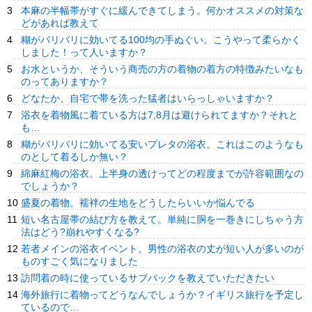
本麻の半幅帯がすぐに緩んできてしまう。何かオススメの対策な
どがあれば教えて
糊がバリバリに効いてる100均の手ぬぐい。こうやって柔らかく
しました！って人いますか？
お水というか、そういう商売の方の着物の着方の特徴みたいなも
のってありますか？
どなたか、自宅で帯を洗った猛者はいらっしゃいますか？
浴衣を着物風に着ている方は7,8月は避けられてますか？それと
も…
糊がバリバリに効いてる安いプレタの浴衣。これはこのようなも
のとして着るしか無い？
綿麻紅梅の浴衣。上半身の透けってどの程度までが許容範囲なの
でしょうか？
盛夏の着物。襦袢の生地をどうしたらいいか悩んでる
短い名古屋帯の結び方を教えて。単純に胴を一巻きにしちゃう方
法はどう?崩れやすくなる?
若者メインの浴衣イベント。男性の浴衣の丈が短い人が多いのが
ものすごく気になりました
訪問着の時に使っているサブバックを教えていただきたい
海外旅行に着物ってどうなんでしょうか？イギリス旅行を予定し
ているので…