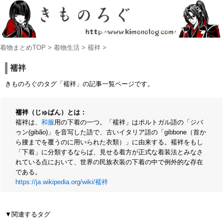
着物まとめTOP
>
着物生活
>
襦袢
>
襦袢
きものろぐのタグ「襦袢」の記事一覧ページです。
襦袢（じゅばん）とは：
襦袢は、
和服
用の下着の一つ。「襦袢」はポルトガル語の「ジバ
ゥン(gibão)」を音写した語で、古いイタリア語の「gibbone（首か
ら腰までを覆うのに用いられた衣類）」に由来する。襦袢をもし
「下着」に分類するならば、見せる着方が正式な着装法とみなさ
れている点において、世界の民族衣装の下着の中で例外的な存在
である。
https://ja.wikipedia.org/wiki/襦袢
▼関連するタグ