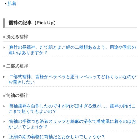
・
肌着
襦袢の記事（Pick Up）
洗える襦袢
爽竹の長襦袢。たて絽とよこ絽の二種類あるよう。用途や季節の
違いはありますか？
二部式襦袢
二部式襦袢。皆様がペラペラと思うレベルってどれくらいなのか
お聞きしたい
筒袖の襦袢
筒袖襦袢を自作したのですが裄が短すぎる気が…。襦袢の裄はこ
こまで短くてもよいの？
筒袖の半襟つき浴衣スリップと綿麻の浴衣で着物風に着るのはお
かしいでしょうか？
正絹の絽の着物に筒袖だとおかしいでしょうか？