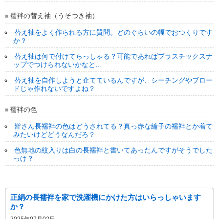
襦袢の替え袖（うそつき袖）
替え袖をよく作られる方に質問。どのぐらいの幅でおつくりです
か？
替え袖は何で付けてらっしゃる？可能であればプラスチックスナ
ップでつけられないかなと…
替え袖を自作しようと企てているんですが、シーチングやブロー
ドじゃ作れないですよね？
襦袢の色
皆さん長襦袢の色はどうされてる？真っ赤な綸子の襦袢とか着て
みたいけどどうなんだろ？
色無地の紋入りは白の長襦袢と書いてあったんですがそうでした
っけ？
正絹の長襦袢を家で洗濯機にかけた方はいらっしゃいます
か？