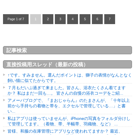
Page 1 of 7
1
2
3
4
5
6
7
記事検索
直接投稿用スレッド（最新の投稿）
↑です。すみません。選んだポイントは、獅子の表情がなんとなく
飼い猫に似てたからです。
７月もだいぶ過ぎて来ました。皆さん、浴衣たくさん着てます
か？ 私はまだ一回も…。 皆さんの自慢の浴衣コーデをご紹...
アメーバブログで、『まおじゃらん』のたまさんが、「十年以上
前から手持ちの着物と帯を、エクセルで管理している…」と書
い...
私はアプリは使っていませんが、iPhoneの写真をフォルダ分けし
て管理してます。（着物、帯、半幅帯、羽織物、など） ...
皆様、和服の在庫管理にアプリなど使われてますか？ 最近、