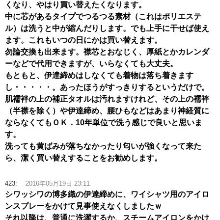
くなり、やはり買い替えたくなります。
中に芯があるタイプでつるつる素材（これはポリエステ
ル）は洗うと中が縮んだりします。でも上手に干せば使え
ます。これもいつの日にかは買い替えます。
勿論交換も出来ます。襟芯とおなじく、厚紙とかカレンダ
ーなどで代用できますが、いらなくても大丈夫。
もともと、伊達締めはしなくても着物は落ち着きます
し・・・・・。あったほうがすっきりするというだけで。
肌襦袢の上の補正タオルは汚れますけれど、その上の襦袢
（半襟を除く）や伊達締め、腰ひもなどはあまり神経質に
ならなくてもＯＫ．10年単位で洗う感じで良いと思いま
す。
洗っても黄ばみが落ちなかったり匂いが強くなって来た
ら、潔く買い替えすることをお勧めします。
423:
2016年05月19日 23:11
シワッシワの博多織の伊達締めに、ワイシャツ用のアイロ
ンスプレーをかけて見事使えなくしましたｗ
それ以降は、普通に洗濯するか、スチームアイロンをかけ