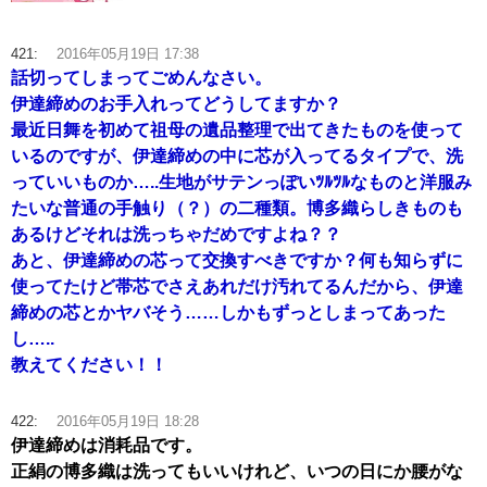
421:
2016年05月19日 17:38
話切ってしまってごめんなさい。
伊達締めのお手入れってどうしてますか？
最近日舞を初めて祖母の遺品整理で出てきたものを使って
いるのですが、伊達締めの中に芯が入ってるタイプで、洗
っていいものか…..生地がサテンっぽいﾂﾙﾂﾙなものと洋服み
たいな普通の手触り（？）の二種類。博多織らしきものも
あるけどそれは洗っちゃだめですよね？？
あと、伊達締めの芯って交換すべきですか？何も知らずに
使ってたけど帯芯でさえあれだけ汚れてるんだから、伊達
締めの芯とかヤバそう……しかもずっとしまってあった
し…..
教えてください！！
422:
2016年05月19日 18:28
伊達締めは消耗品です。
正絹の博多織は洗ってもいいけれど、いつの日にか腰がな