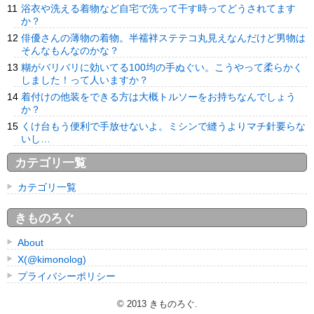
浴衣や洗える着物など自宅で洗って干す時ってどうされてます
か？
俳優さんの薄物の着物。半襦袢ステテコ丸見えなんだけど男物は
そんなもんなのかな？
糊がバリバリに効いてる100均の手ぬぐい。こうやって柔らかく
しました！って人いますか？
着付けの他装をできる方は大概トルソーをお持ちなんでしょう
か？
くけ台もう便利で手放せないよ。ミシンで縫うよりマチ針要らな
いし…
カテゴリ一覧
カテゴリ一覧
きものろぐ
About
X(@kimonolog)
プライバシーポリシー
© 2013
きものろぐ
.