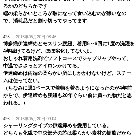
るかのどちらかです
端の柔らかいところが皺になって食い込むのが嫌いなの
で、消耗品だと割り切ってやってます
425:
2016年05月20日 08:46
博多織伊達締めとモスリン腰紐、着用5～6回に1度の洗濯を
4年続けてるけど、ほぼ劣化してないよ。
おしゃれ着用洗剤でソフトコースでジャブジャブやって、
中温でささっとアイロンかけてる。
伊達締めは両端の柔らかい所にしかかけないけど。スチー
ムは使ってない。
（ちなみに週1ペースで着物を着るようになったのが4年前
からで、伊達締めも腰紐も20年ぐらい前に買った物だと思
われる。）
426:
2016年05月20日 09:04
シャーリングタイプの伊達締めを愛用している。
どちらも化繊で中央部分の芯は柔らかい素材の樹脂だから