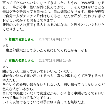
言っててだんだんいやになってきました。もうね、それが気になる
と、一事が万事、扱いが雑に見えてきて、…。そんな細かいことを
毎回グチグチ言ってる自分にも、自己嫌悪になります。相手が複数
で自分一人がチマチマ片付けしてると、なんか私がこだわりすぎで
おかしいのか？とおもえてきます。
腰紐のお手入れ質問する人もあるのになあ、と思うとついぐちりた
くなりました。
着物の名無しさん
2017年11月16日 14:27
※5
一度全部蹴飛ばして歩いたら気にしてくれるかも…かも
着物の名無しさん
2017年11月16日 15:55
※5
聞かない人は放っておいてもいいんじゃない。
紐が食い込んで痛い思いするのも、真ん中取れなくて不便するのも
本人だし。
そういうのを思い知らないとしない人、思い知ってもしない人など
色んな人がいるから。
ましてや先生じゃなくて友達だから、少々言う事聞かなくてもいい
やって舐められてるだけでしょ。
いくら友達でもそういう相手に細々言っても無駄だよ。