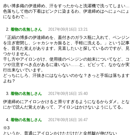
赤い博多織の伊達締め、汗をすったからと洗濯機で洗ってしまい…
色落ちして他の下着はピンクに染まるわ、伊達締めはへにょへにょ
になるわで…
着物の名無しさん
2017年09月16日 13:21
「正絹の博多の伊達締めを、蓋付きのガラス瓶に入れて、ベンジン
を注ぎ密閉し、シャカシャカ振ると、手軽に洗える。」という記事
を、昔見た覚えがあります。見直したいと探しているのですが、見
つかりません。
干し方やアイロンがけ、使用後のベンジンの始末についてなど、コ
ツや注意すべき点があるに違いない……と、ビビッて、なかなか実
行出来ないでいます。
どっちにしろ、汗抜きにはならないのかな？きっと手垢は落ちます
よね？
着物の名無しさん
2017年09月16日 15:40
伊達締めにアイロンかけると滑りすぎるようになるからダメ。とな
にかで読んだ覚えがあって、アイロンはかけないようにしてる。
着物の名無しさん
2017年09月16日 16:47
※3
というか、普通にアイロンかけただけだと全然皺が伸びない