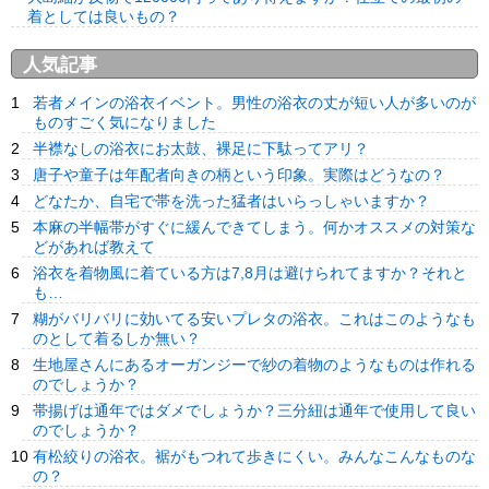
着としては良いもの？
人気記事
若者メインの浴衣イベント。男性の浴衣の丈が短い人が多いのが
ものすごく気になりました
半襟なしの浴衣にお太鼓、裸足に下駄ってアリ？
唐子や童子は年配者向きの柄という印象。実際はどうなの？
どなたか、自宅で帯を洗った猛者はいらっしゃいますか？
本麻の半幅帯がすぐに緩んできてしまう。何かオススメの対策な
どがあれば教えて
浴衣を着物風に着ている方は7,8月は避けられてますか？それと
も…
糊がバリバリに効いてる安いプレタの浴衣。これはこのようなも
のとして着るしか無い？
生地屋さんにあるオーガンジーで紗の着物のようなものは作れる
のでしょうか？
帯揚げは通年ではダメでしょうか？三分紐は通年で使用して良い
のでしょうか？
有松絞りの浴衣。裾がもつれて歩きにくい。みんなこんなものな
の？