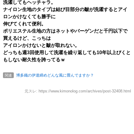
洗濯してもヘッチャラ。
ナイロン生地のタイプは結び目部分の皺が洗濯するとアイ
ロンかけなくても勝手に
伸びてくれて便利。
ポリエステル生地の方はネットやバーゲンだと千円以下で
買えるけど、こっちは
アイロンかけないと皺が取れない。
どっちも週3回使用して洗濯を繰り返しても10年以上びくと
もしない耐久性を誇ってるｗ
博多織の伊達締めどんな風に畳んでますか？
関連
元スレ: https://www.kimonolog.com/archives/post-32408.html