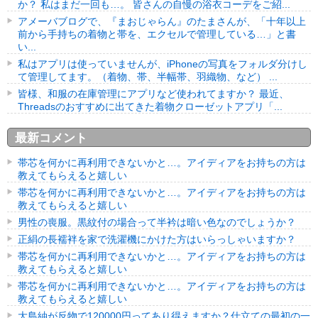
か？ 私はまだ一回も…。 皆さんの自慢の浴衣コーデをご紹...
アメーバブログで、『まおじゃらん』のたまさんが、「十年以上
前から手持ちの着物と帯を、エクセルで管理している…」と書
い...
私はアプリは使っていませんが、iPhoneの写真をフォルダ分けし
て管理してます。（着物、帯、半幅帯、羽織物、など） ...
皆様、和服の在庫管理にアプリなど使われてますか？ 最近、
Threadsのおすすめに出てきた着物クローゼットアプリ「...
最新コメント
帯芯を何かに再利用できないかと…。アイディアをお持ちの方は
教えてもらえると嬉しい
帯芯を何かに再利用できないかと…。アイディアをお持ちの方は
教えてもらえると嬉しい
男性の喪服。黒紋付の場合って半衿は暗い色なのでしょうか？
正絹の長襦袢を家で洗濯機にかけた方はいらっしゃいますか？
帯芯を何かに再利用できないかと…。アイディアをお持ちの方は
教えてもらえると嬉しい
帯芯を何かに再利用できないかと…。アイディアをお持ちの方は
教えてもらえると嬉しい
大島紬が反物で120000円ってあり得えますか？仕立ての最初の一