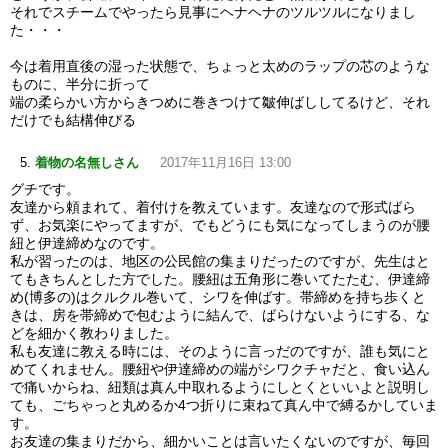
それでスチームでやったら見事にヘナヘナのツルツルになりまし
た・・・
今は着用直後の湿った状態で、ちょっと太めのラップの芯のような
ものに、半分に折って
端の柔らかい方からきつめに巻きつけて皺伸ばししてるけど、それ
だけでも結構伸びる
着物の名無しさん
2017年11月16日 13:00
グチです。
友達から頼まれて、着付けを教えています。友達なので形式ばら
ず、お気楽にやってますが、でもどうにも気になってしまうのが腰
紐と伊達締めなのです。
私が習ったのは、地区の公民館の集まりだったのですが、先生はと
てもきちんとした方でした。腰紐は五角形に巻いてたたむ、伊達締
め(博多の)はクルクル巻いて、シワを伸ばす。帯締めを持ち歩くと
きは、房を帯締めで包むように結んで、ばらけないようにする、な
どを細かく教わりました。
私も友達に教える時には、そのように言っだのですが、誰も気にと
めてくれません。腰紐や伊達締めの端がシワクチャだと、食い込ん
で痛いからね、紐類は真ん中取れるようにしとくといいよと説明し
ても、ごちゃっと丸めるか4つ折りに束ねて真ん中で縛るかしていま
す。
お友達の集まりだから、細かいことは言いたくないのですが、毎回