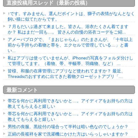
直接投稿用スレッド（最新の投稿）
↑です。すみません。選んだポイントは、獅子の表情がなんとなく
飼い猫に似てたからです。
７月もだいぶ過ぎて来ました。皆さん、浴衣たくさん着てます
か？ 私はまだ一回も…。 皆さんの自慢の浴衣コーデをご紹...
アメーバブログで、『まおじゃらん』のたまさんが、「十年以上
前から手持ちの着物と帯を、エクセルで管理している…」と書
い...
私はアプリは使っていませんが、iPhoneの写真をフォルダ分けし
て管理してます。（着物、帯、半幅帯、羽織物、など） ...
皆様、和服の在庫管理にアプリなど使われてますか？ 最近、
Threadsのおすすめに出てきた着物クローゼットアプリ「...
最新コメント
帯芯を何かに再利用できないかと…。アイディアをお持ちの方は
教えてもらえると嬉しい
帯芯を何かに再利用できないかと…。アイディアをお持ちの方は
教えてもらえると嬉しい
男性の喪服。黒紋付の場合って半衿は暗い色なのでしょうか？
正絹の長襦袢を家で洗濯機にかけた方はいらっしゃいますか？