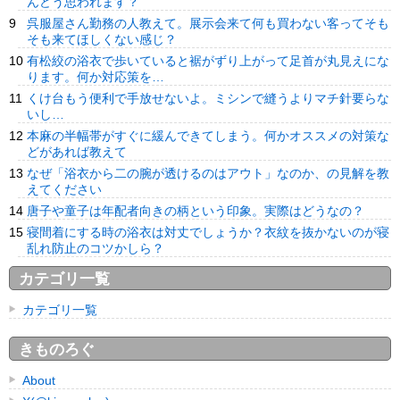
んどう思われます？
呉服屋さん勤務の人教えて。展示会来て何も買わない客ってそも
そも来てほしくない感じ？
有松絞の浴衣で歩いていると裾がずり上がって足首が丸見えにな
ります。何か対応策を…
くけ台もう便利で手放せないよ。ミシンで縫うよりマチ針要らな
いし…
本麻の半幅帯がすぐに緩んできてしまう。何かオススメの対策な
どがあれば教えて
なぜ「浴衣から二の腕が透けるのはアウト」なのか、の見解を教
えてください
唐子や童子は年配者向きの柄という印象。実際はどうなの？
寝間着にする時の浴衣は対丈でしょうか？衣紋を抜かないのが寝
乱れ防止のコツかしら？
カテゴリ一覧
カテゴリ一覧
きものろぐ
About