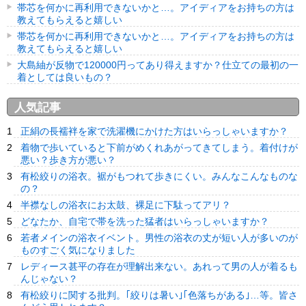
帯芯を何かに再利用できないかと…。アイディアをお持ちの方は
教えてもらえると嬉しい
帯芯を何かに再利用できないかと…。アイディアをお持ちの方は
教えてもらえると嬉しい
大島紬が反物で120000円ってあり得えますか？仕立ての最初の一
着としては良いもの？
人気記事
正絹の長襦袢を家で洗濯機にかけた方はいらっしゃいますか？
着物で歩いていると下前がめくれあがってきてしまう。着付けが
悪い？歩き方が悪い？
有松絞りの浴衣。裾がもつれて歩きにくい。みんなこんなものな
の？
半襟なしの浴衣にお太鼓、裸足に下駄ってアリ？
どなたか、自宅で帯を洗った猛者はいらっしゃいますか？
若者メインの浴衣イベント。男性の浴衣の丈が短い人が多いのが
ものすごく気になりました
レディース甚平の存在が理解出来ない。あれって男の人が着るも
んじゃない？
有松絞りに関する批判。｢絞りは暑い｣｢色落ちがある｣…等。皆さ