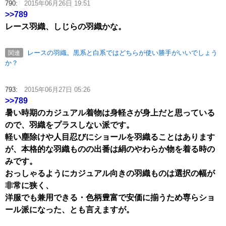
790:
2015年06月26日 19:51
>>789
レース羽織、しじらの羽織かな。
レースの羽織。黒系と白系ではどちらが使い勝手がいいでしょう
関連
か？
793:
2015年06月27日 05:26
>>789
暑い時期のカジュアル着物は身軽さが身上だと思っている
ので、羽織をプラスしない派です。
軽い塵除けや人目忍びにショールを羽織ることはあります
が、本格的な羽織ものの出番は絹のやわらか物を着る時の
みです。
おっしゃるようにカジュアル向きの羽織ものは選択の幅が
非常に狭く、
洋服でも兼用できる・色柄豊富で安価に揃うため専らショ
ール派になった、とも言えますが。