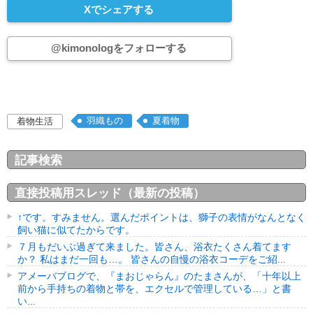
Xでシェアする
@kimonologをフォローする
羽織もの
夏着物
着物生活
記事検索
直接投稿用スレッド（最新の投稿）
↑です。すみません。選んだポイントは、獅子の表情がなんとなく
飼い猫に似てたからです。
７月もだいぶ過ぎて来ました。皆さん、浴衣たくさん着てます
か？ 私はまだ一回も…。 皆さんの自慢の浴衣コーデをご紹...
アメーバブログで、『まおじゃらん』のたまさんが、「十年以上
前から手持ちの着物と帯を、エクセルで管理している…」と書
い...