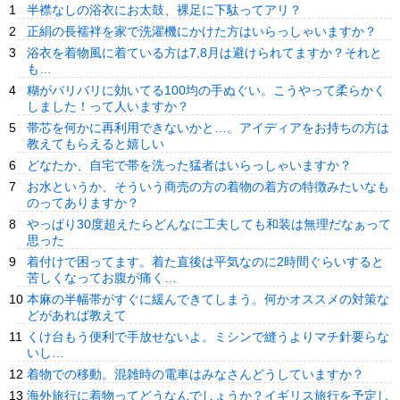
半襟なしの浴衣にお太鼓、裸足に下駄ってアリ？
正絹の長襦袢を家で洗濯機にかけた方はいらっしゃいますか？
浴衣を着物風に着ている方は7,8月は避けられてますか？それと
も…
糊がバリバリに効いてる100均の手ぬぐい。こうやって柔らかく
しました！って人いますか？
帯芯を何かに再利用できないかと…。アイディアをお持ちの方は
教えてもらえると嬉しい
どなたか、自宅で帯を洗った猛者はいらっしゃいますか？
お水というか、そういう商売の方の着物の着方の特徴みたいなも
のってありますか？
やっぱり30度超えたらどんなに工夫しても和装は無理だなぁって
思った
着付けで困ってます。着た直後は平気なのに2時間ぐらいすると
苦しくなってお腹が痛く…
本麻の半幅帯がすぐに緩んできてしまう。何かオススメの対策な
どがあれば教えて
くけ台もう便利で手放せないよ。ミシンで縫うよりマチ針要らな
いし…
着物での移動。混雑時の電車はみなさんどうしていますか？
海外旅行に着物ってどうなんでしょうか？イギリス旅行を予定し