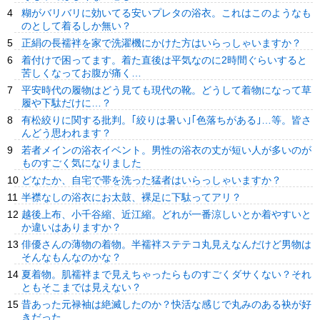
糊がバリバリに効いてる安いプレタの浴衣。これはこのようなも
のとして着るしか無い？
正絹の長襦袢を家で洗濯機にかけた方はいらっしゃいますか？
着付けで困ってます。着た直後は平気なのに2時間ぐらいすると
苦しくなってお腹が痛く…
平安時代の履物はどう見ても現代の靴。どうして着物になって草
履や下駄だけに…？
有松絞りに関する批判。｢絞りは暑い｣｢色落ちがある｣…等。皆さ
んどう思われます？
若者メインの浴衣イベント。男性の浴衣の丈が短い人が多いのが
ものすごく気になりました
どなたか、自宅で帯を洗った猛者はいらっしゃいますか？
半襟なしの浴衣にお太鼓、裸足に下駄ってアリ？
越後上布、小千谷縮、近江縮。どれが一番涼しいとか着やすいと
か違いはありますか？
俳優さんの薄物の着物。半襦袢ステテコ丸見えなんだけど男物は
そんなもんなのかな？
夏着物。肌襦袢まで見えちゃったらものすごくダサくない？それ
ともそこまでは見えない？
昔あった元禄袖は絶滅したのか？快活な感じで丸みのある袂が好
きだった