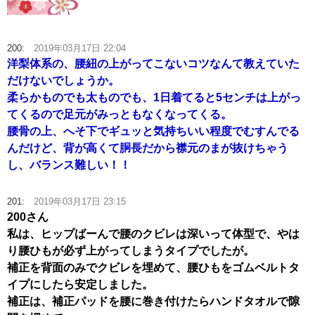
200:
2019年03月17日 22:04
洋梨体系の、腰紐の上がってこないコツなんて教えていた
だけないでしょうか。
柔らかものでも太ものでも、1日着てると5センチは上がっ
てくるので足元がみっともなくなってくる。
腰骨の上、へそ下でギュッと気持ちいい程度でむすんでる
んだけど、背が高くて胴長だから襟元のまが抜けちゃう
し、バランス難しい！！
201:
2019年03月17日 23:15
200さん
私は、ヒップばーんで腰のクビレは深いって体型で、やは
り腰ひもが必ず上がってしまうタイプでしたが。
補正を背面のみでクビレを埋めて、腰ひもをゴムベルトタ
イプにしたら安定しました。
補正は、補正パッドを腰に巻き付けたらハンドタオルで隙