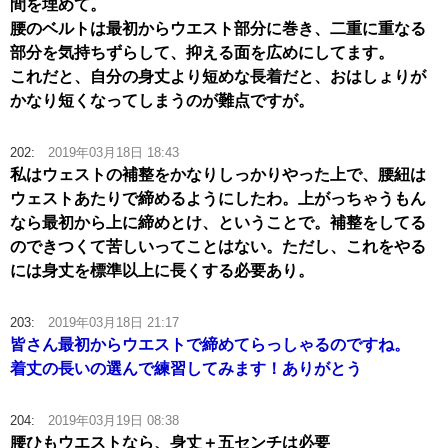
間を埋めて。
腰のベルトは最初からウエスト部分に巻き、二重に重なる
部分を気持ちずらして、抑える面を広めにしてます。
これだと、自分の身丈より短めな長着だと、おはしょりが
かなり短くなってしまうのが難点ですが。
202:
2019年03月18日 18:43
私はウェストの補整をかなりしっかりやった上で、腰紐は
ウェストあたりで締めるようにしたわ。上がっちゃうもん
なら最初から上に締めとけ、ということで。補整をしてる
のできつくて苦しいってことはない。ただし、これをやる
には身丈を標準以上に長くする必要あり。
203:
2019年03月18日 21:17
皆さん最初からウエストで締めてらっしゃるのですね。
着丈の長いの選んで練習してみます！ありがとう
204:
2019年03月19日 08:38
腰ひもウエストなら、身丈＋五センチは必要