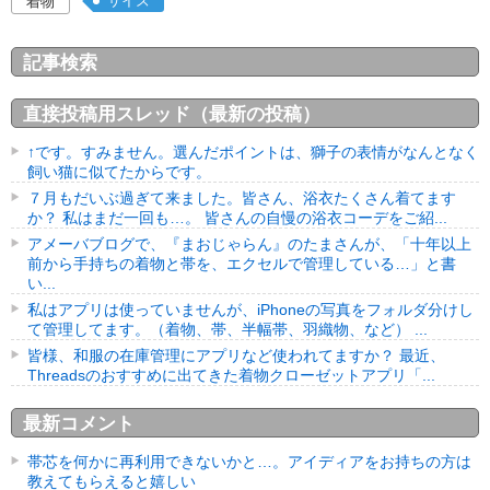
サイズ
着物
記事検索
直接投稿用スレッド（最新の投稿）
↑です。すみません。選んだポイントは、獅子の表情がなんとなく
飼い猫に似てたからです。
７月もだいぶ過ぎて来ました。皆さん、浴衣たくさん着てます
か？ 私はまだ一回も…。 皆さんの自慢の浴衣コーデをご紹...
アメーバブログで、『まおじゃらん』のたまさんが、「十年以上
前から手持ちの着物と帯を、エクセルで管理している…」と書
い...
私はアプリは使っていませんが、iPhoneの写真をフォルダ分けし
て管理してます。（着物、帯、半幅帯、羽織物、など） ...
皆様、和服の在庫管理にアプリなど使われてますか？ 最近、
Threadsのおすすめに出てきた着物クローゼットアプリ「...
最新コメント
帯芯を何かに再利用できないかと…。アイディアをお持ちの方は
教えてもらえると嬉しい