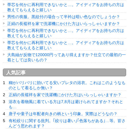
帯芯を何かに再利用できないかと…。アイディアをお持ちの方は
教えてもらえると嬉しい
男性の喪服。黒紋付の場合って半衿は暗い色なのでしょうか？
正絹の長襦袢を家で洗濯機にかけた方はいらっしゃいますか？
帯芯を何かに再利用できないかと…。アイディアをお持ちの方は
教えてもらえると嬉しい
帯芯を何かに再利用できないかと…。アイディアをお持ちの方は
教えてもらえると嬉しい
大島紬が反物で120000円ってあり得えますか？仕立ての最初の一
着としては良いもの？
人気記事
糊がバリバリに効いてる安いプレタの浴衣。これはこのようなも
のとして着るしか無い？
正絹の長襦袢を家で洗濯機にかけた方はいらっしゃいますか？
浴衣を着物風に着ている方は7,8月は避けられてますか？それと
も…
唐子や童子は年配者向きの柄という印象。実際はどうなの？
有松絞りに関する批判。｢絞りは暑い｣｢色落ちがある｣…等。皆さ
んどう思われます？