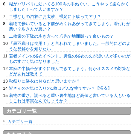
糊がバリバリに効いてる100均の手ぬぐい。こうやって柔らかく
しました！って人いますか？
半襟なしの浴衣にお太鼓、裸足に下駄ってアリ？
着物で歩いていると下前がめくれあがってきてしまう。着付けが
悪い？歩き方が悪い？
二枚歯の下駄の歩き方って爪先で地面蹴って良いもの？
「黒羽織りは喪用！」と言われてしまいました。一般的にどのよ
うな見解かを知りたい
若者メインの浴衣イベント。男性の浴衣の丈が短い人が多いのが
ものすごく気になりました
本麻の半幅帯がすぐに緩んできてしまう。何かオススメの対策な
どがあれば教えて
秋祭りに浴衣はＮＧだと思いますか？
皆さんのお気に入りの1枚はどんな物ですか？【浴衣】
着物の重さ。調べると重い裏生地ほど高値と書いている人もいる
しこれは事実なんでしょうか？
カテゴリ一覧
カテゴリ一覧