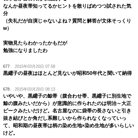
なんか昼夜帯知ってるかヒントを散りばめつつ試された気
分
（失礼だが自演じゃないよね？質問と解答が文体そっくり
w）
実物見たらわかったかもだが
勉強になりましたわ
677:
2015年03月20日 07:58
黒繻子の昼夜はほとんど見ないが昭和50年代と聞いて納得
678:
2015年03月20日 08:13
いやいや、黒繻子の鯨帯（腹合わせ帯、黒繻子に別生地で
鯨の腹みたいだから）が意識的に作られたのは明治～大正
ピークみたいだけど。名古屋なのに袋帯の長さないと引き
抜き結びとか角だし系難しいから作られなくなっていっ
て、昭和期の昼夜帯は柄の染め生地×染め生地が多いらしい
けど。