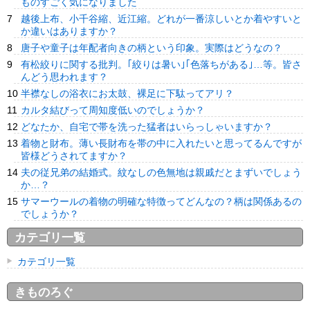
ものすごく気になりました
越後上布、小千谷縮、近江縮。どれが一番涼しいとか着やすいと
か違いはありますか？
唐子や童子は年配者向きの柄という印象。実際はどうなの？
有松絞りに関する批判。｢絞りは暑い｣｢色落ちがある｣…等。皆さ
んどう思われます？
半襟なしの浴衣にお太鼓、裸足に下駄ってアリ？
カルタ結びって周知度低いのでしょうか？
どなたか、自宅で帯を洗った猛者はいらっしゃいますか？
着物と財布。薄い長財布を帯の中に入れたいと思ってるんですが
皆様どうされてますか？
夫の従兄弟の結婚式。紋なしの色無地は親戚だとまずいでしょう
か…？
サマーウールの着物の明確な特徴ってどんなの？柄は関係あるの
でしょうか？
カテゴリ一覧
カテゴリ一覧
きものろぐ