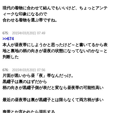
現代の着物に合わせて結んでもいいけど、ちょっとアンテ
ィークな印象になるので
合わせる着物を選ぶ帯ですね。
675:
2015年03月20日 07:49
>>674
本人が昼夜帯にしようかと思ったけど～と書いてるから表
地と裏地の柄の向きが昼夜の状態になってないのかな～と
判断した
676:
2015年03月20日 07:56
片面が黒いから昼「夜」帯なんだっけ。
黒繻子は裏のはずだから
柄の向きが黒繻子側が表だと変なら昼夜帯の可能性高い
最近の昼夜帯は裏が黒繻子とは限らなくて両方柄が多い
喪帯とか言われたら混乱する