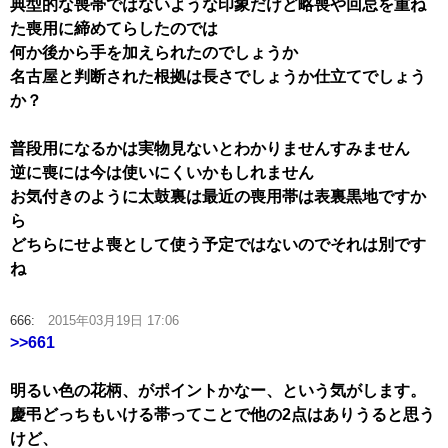
典型的な喪帯ではないような印象だけど略喪や回忌を重ね
た喪用に締めてらしたのでは
何か後から手を加えられたのでしょうか
名古屋と判断された根拠は長さでしょうか仕立てでしょう
か？
普段用になるかは実物見ないとわかりませんすみません
逆に喪には今は使いにくいかもしれません
お気付きのように太鼓裏は最近の喪用帯は表裏黒地ですか
ら
どちらにせよ喪として使う予定ではないのでそれは別です
ね
666:
2015年03月19日 17:06
>>661
明るい色の花柄、がポイントかなー、という気がします。
慶弔どっちもいける帯ってことで他の2点はありうると思う
けど、