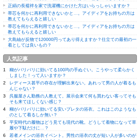
正絹の長襦袢を家で洗濯機にかけた方はいらっしゃいますか？
帯芯を何かに再利用できないかと…。アイディアをお持ちの方は
教えてもらえると嬉しい
帯芯を何かに再利用できないかと…。アイディアをお持ちの方は
教えてもらえると嬉しい
大島紬が反物で120000円ってあり得えますか？仕立ての最初の一
着としては良いもの？
人気記事
糊がバリバリに効いてる100均の手ぬぐい。こうやって柔らかく
しました！って人いますか？
レディース甚平の存在が理解出来ない。あれって男の人が着るも
んじゃない？
呉服屋さん勤務の人教えて。展示会来て何も買わない客ってそも
そも来てほしくない感じ？
糊がバリバリに効いてる安いプレタの浴衣。これはこのようなも
のとして着るしか無い？
平安時代の履物はどう見ても現代の靴。どうして着物になって草
履や下駄だけに…？
若者メインの浴衣イベント。男性の浴衣の丈が短い人が多いのが