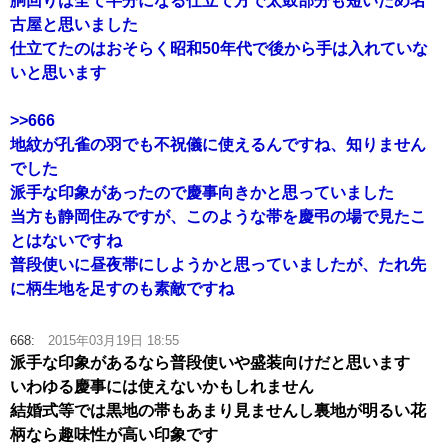
胴回りは全て半分になる仕立て方で太鼓部分も短いため名
古屋と思いました
仕立てたのはおそらく昭和50年代で後から手は入れていな
いと思います
>>666
地紋が孔雀の羽でも不祝儀に使えるんですね、知りません
でした
派手な印象があったので慶事向きかと思っていました
当方も静岡住みですが、このような帯を慶弔の場で見たこ
とはないですね
普段使いに昼夜帯にしようかと思っていましたが、たれ先
に柄生地を足すのも素敵ですね
668:
2015年03月19日 18:55
派手な印象があるなら普段使いや盛装向けだと思います
いわゆる慶事には使えないかもしれません
結婚式等では黒地の帯もあまり見ませんし裏地が明るい花
柄なら趣味性が高い印象です