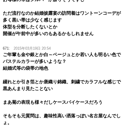
ただ流行なのか結婚披露宴の訪問着はワントーンコーデが
多く黒い帯は少なく感じます
体型を分断したくないとか
開催が午前中が多いのもあるかもしれません
671:
2015年03月19日 20:54
ご年輩も金や銀とか白～ベージュとか若い人も明るい色で
パステルカラーが多いような？
結婚式等の袋帯の地色
綴れとか引き箔とか唐織り錦織、刺繍でカラフルな感じで
黒あんまり見たことない
まあ菊の表現も様々だしケースバイケースだろう
そもそも元質問は、趣味性高い洒落っぽい名古屋なんでし
ょ。