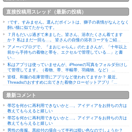
直接投稿用スレッド（最新の投稿）
↑です。すみません。選んだポイントは、獅子の表情がなんとなく
飼い猫に似てたからです。
７月もだいぶ過ぎて来ました。皆さん、浴衣たくさん着てます
か？ 私はまだ一回も…。 皆さんの自慢の浴衣コーデをご紹...
アメーバブログで、『まおじゃらん』のたまさんが、「十年以上
前から手持ちの着物と帯を、エクセルで管理している…」と書
い...
私はアプリは使っていませんが、iPhoneの写真をフォルダ分けし
て管理してます。（着物、帯、半幅帯、羽織物、など） ...
皆様、和服の在庫管理にアプリなど使われてますか？ 最近、
Threadsのおすすめに出てきた着物クローゼットアプリ「...
最新コメント
帯芯を何かに再利用できないかと…。アイディアをお持ちの方は
教えてもらえると嬉しい
帯芯を何かに再利用できないかと…。アイディアをお持ちの方は
教えてもらえると嬉しい
男性の喪服。黒紋付の場合って半衿は暗い色なのでしょうか？