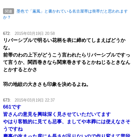
墨色で「薫風」と書かれている名古屋帯は喪帯だと思われます
関連
か？
672:
2015年03月19日 20:58
リバーシブルで明るい花柄を表に締めてしまえばどうか
な。
前帯のわの上下がどうこう言われたらリバーシブルですっ
て言うか、関西巻きなら関東巻きするとかねじるときなん
とかするとかさ
羽の地紋の大きさも印象を決めるよね。
673:
2015年03月19日 22:37
661です
皆さんの意見を興味深く見させていただいてます
やはり客観的に見ても忌事、ましてや本葬には使えなさそ
うですね
慶事の改まった席にも長さが足りないので作り変えて普段