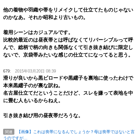
他の着物や羽織や帯をリメイクして仕立てたものじゃない
のかなあ。それか昭和より古いもの。
着用シーンはカジュアルです。
比較的最近のは昼夜帯とは呼ばなくてリバーシブルって呼
んで、総柄で柄の向きも関係なくて引き抜き結びに限定し
ないで、京袋帯みたいな感じの仕立てになってると思う。
679:
2015年03月20日 08:39
滑りが良いから黒ビロードや黒繻子を裏地に使ったわけで
本来黒繻子のが裏な訳ね。
名古屋仕立てだということだけど、スレを嫌って表地を中
に畳む人もいるからねえ。
引き抜き結び用の昼夜帯だろうな。
【画像】これは喪帯になるんでしょうか？母は喪帯ではないと言
関連
うのですが…