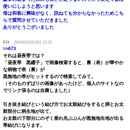
使いにしようと思います
母は和装に興味がなく、訊ねても分からなかったためこち
らで質問させていただきました
ありがとうございました
674:
2015年03月19日 23:31
>>673
それは昼夜帯では？
「昼夜帯 黒繻子」で画像検索すると、裏（表）が華やか
な柄物で表（裏）が
黒無地の帯がヒットするので検索してみて。
（そのものずばりの画像があったけど、個人のサイトなの
でリンク張るのは自粛しました）
引き抜き結びという結び方でお太鼓結びをすると胴とお太
鼓部分に柄生地が出て、
お太鼓の下部分にのぞく垂れ先ぶぶんが黒無地生地が出る
帯結びになります。