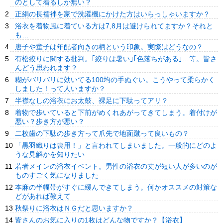
のとして着るしか無い？
正絹の長襦袢を家で洗濯機にかけた方はいらっしゃいますか？
浴衣を着物風に着ている方は7,8月は避けられてますか？それと
も…
唐子や童子は年配者向きの柄という印象。実際はどうなの？
有松絞りに関する批判。｢絞りは暑い｣｢色落ちがある｣…等。皆さ
んどう思われます？
糊がバリバリに効いてる100均の手ぬぐい。こうやって柔らかく
しました！って人いますか？
半襟なしの浴衣にお太鼓、裸足に下駄ってアリ？
着物で歩いていると下前がめくれあがってきてしまう。着付けが
悪い？歩き方が悪い？
二枚歯の下駄の歩き方って爪先で地面蹴って良いもの？
「黒羽織りは喪用！」と言われてしまいました。一般的にどのよ
うな見解かを知りたい
若者メインの浴衣イベント。男性の浴衣の丈が短い人が多いのが
ものすごく気になりました
本麻の半幅帯がすぐに緩んできてしまう。何かオススメの対策な
どがあれば教えて
秋祭りに浴衣はＮＧだと思いますか？
皆さんのお気に入りの1枚はどんな物ですか？【浴衣】