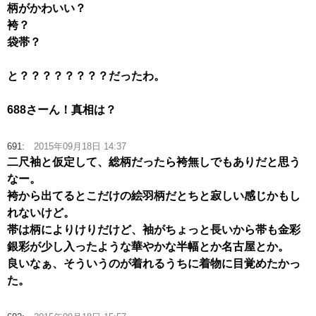
柄がかわいい？
袴？
袋帯？
と？？？？？？？？だったわ。
688さーん！真相は？
691:
2015年09月18日 14:37
二尺袖と仮定して、総柄だったら袴無しでもありだと思う
なー。
袴から出てるとこだけの絵羽柄だとちと寂しい感じかもし
れないけど。
帯は柄によりけりだけど、袖がちょっと長いから帯も金彩
銀彩が少し入ったような華やかな半幅とか名古屋とか。
良いなぁ、そういうのが着れるうちに着物に目覚めたかっ
た。