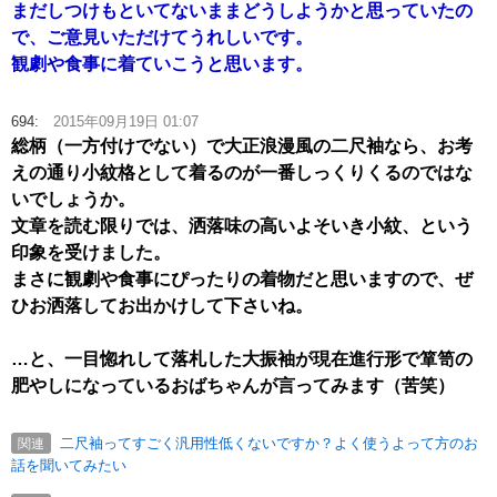
まだしつけもといてないままどうしようかと思っていたの
で、ご意見いただけてうれしいです。
観劇や食事に着ていこうと思います。
694:
2015年09月19日 01:07
総柄（一方付けでない）で大正浪漫風の二尺袖なら、お考
えの通り小紋格として着るのが一番しっくりくるのではな
いでしょうか。
文章を読む限りでは、洒落味の高いよそいき小紋、という
印象を受けました。
まさに観劇や食事にぴったりの着物だと思いますので、ぜ
ひお洒落してお出かけして下さいね。
…と、一目惚れして落札した大振袖が現在進行形で箪笥の
肥やしになっているおばちゃんが言ってみます（苦笑）
二尺袖ってすごく汎用性低くないですか？よく使うよって方のお
関連
話を聞いてみたい