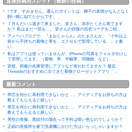
直接投稿用スレッド（最新の投稿）
↑です。すみません。選んだポイントは、獅子の表情がなんとなく
飼い猫に似てたからです。
７月もだいぶ過ぎて来ました。皆さん、浴衣たくさん着てます
か？ 私はまだ一回も…。 皆さんの自慢の浴衣コーデをご紹...
アメーバブログで、『まおじゃらん』のたまさんが、「十年以上
前から手持ちの着物と帯を、エクセルで管理している…」と書
い...
私はアプリは使っていませんが、iPhoneの写真をフォルダ分けし
て管理してます。（着物、帯、半幅帯、羽織物、など） ...
皆様、和服の在庫管理にアプリなど使われてますか？ 最近、
Threadsのおすすめに出てきた着物クローゼットアプリ「...
最新コメント
帯芯を何かに再利用できないかと…。アイディアをお持ちの方は
教えてもらえると嬉しい
帯芯を何かに再利用できないかと…。アイディアをお持ちの方は
教えてもらえると嬉しい
男性の喪服。黒紋付の場合って半衿は暗い色なのでしょうか？
正絹の長襦袢を家で洗濯機にかけた方はいらっしゃいますか？