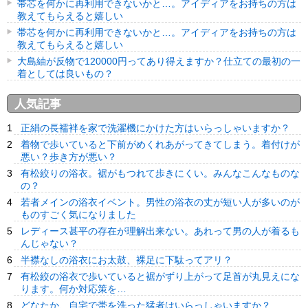
帯芯を何かに再利用できないかと…。アイディアをお持ちの方は
教えてもらえると嬉しい
帯芯を何かに再利用できないかと…。アイディアをお持ちの方は
教えてもらえると嬉しい
大島紬が反物で120000円ってあり得えますか？仕立ての最初の一
着としては良いもの？
人気記事
正絹の長襦袢を家で洗濯機にかけた方はいらっしゃいますか？
着物で歩いていると下前がめくれあがってきてしまう。着付けが
悪い？歩き方が悪い？
有松絞りの浴衣。裾がもつれて歩きにくい。みんなこんなものな
の？
若者メインの浴衣イベント。男性の浴衣の丈が短い人が多いのが
ものすごく気になりました
レディース甚平の存在が理解出来ない。あれって男の人が着るも
んじゃない？
半襟なしの浴衣にお太鼓、裸足に下駄ってアリ？
有松絞の浴衣で歩いていると裾がずり上がって足首が丸見えにな
ります。何か対応策を…
どなたか、自宅で帯を洗った猛者はいらっしゃいますか？