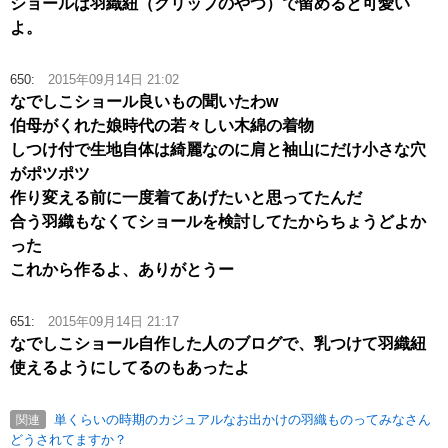
ショールは羽織紐（クリップのやつ）で留めると可愛い
よ。
650:
2015年09月14日 21:02
なでしこショール良いもの聞いたわw
伯母がくれた娘時代の若々しい木綿の着物
しつけ付で生地自体は綺麗なのに肩と袖山にだけ小さな穴
がポツポツ
作り変える前に一度着てあげたいと思ってたんだ
合う羽織もなくてショールを検討してたからちょうどよか
った
これから作るよ、ありがとうー
651:
2015年09月14日 21:17
なでしこショール自作した人のブログで、乳つけて羽織紐
使えるようにしてるのもあったよ
単くらいの時期のカジュアルなお出かけの羽織ものってみなさん
関連
どうされてますか？