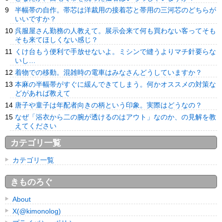
半幅帯の自作。帯芯は洋裁用の接着芯と帯用の三河芯のどちらが
いいですか？
呉服屋さん勤務の人教えて。展示会来て何も買わない客ってそも
そも来てほしくない感じ？
くけ台もう便利で手放せないよ。ミシンで縫うよりマチ針要らな
いし…
着物での移動。混雑時の電車はみなさんどうしていますか？
本麻の半幅帯がすぐに緩んできてしまう。何かオススメの対策な
どがあれば教えて
唐子や童子は年配者向きの柄という印象。実際はどうなの？
なぜ「浴衣から二の腕が透けるのはアウト」なのか、の見解を教
えてください
カテゴリ一覧
カテゴリ一覧
きものろぐ
About
X(@kimonolog)