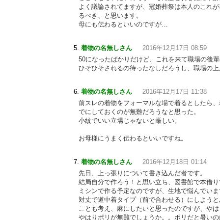
よく議論されてますが、冠婚葬祭は本人のこれが
るべき、と思います。
母にも伝わるといいのですが…
着物の名無しさん
2016年12月17日 08:59
50になったばかりだけど、これを来て職場の後
ひそひそされるの待ったなしだろうし、職場の上
着物の名無しさん
2016年12月17日 11:38
前スレの着物をフォーマルな場で着るとしたら、
でにしておくのが無難だろうなと思った。
小紋でいい立場じゃないと厳しい。
お母様にうまく伝わるといいですね。
着物の名無しさん
2016年12月18日 01:14
先日、上っ張りについて書き込んだ者です。
結局自分で作ろう！と思い立ち、図書館で本借り
ミシンで作る予定なのですが、生地で悩んでいま
対丈で道中着タイプ（前で合わせる）にしようと
ことも考え、麻にしたいと思ったのですが、やは
やはりポリが無難でしょうか。。ポリだと暑いの