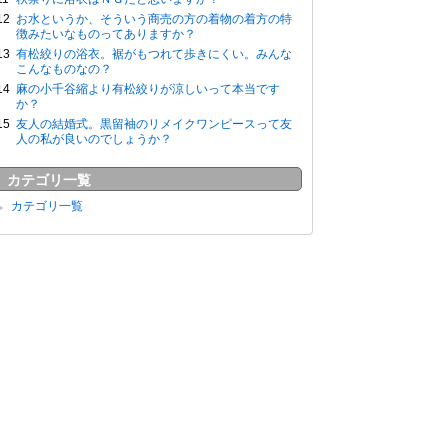
お水というか、そういう商売の方の着物の着方の特
徴みたいなものってありますか？
有松絞りの浴衣。裾がもつれて歩きにくい。みんな
こんなものなの？
麻の小千谷縮より有松絞りが涼しいって本当です
か？
友人の結婚式。黒留袖のリメイクワンピースって友
人の私が良いのでしょうか？
カテゴリ一覧
カテゴリ一覧