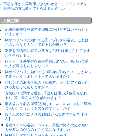
帯芯を何かに再利用できないかと…。アイディアを
お持ちの方は教えてもらえると嬉しい
人気記事
正絹の長襦袢を家で洗濯機にかけた方はいらっしゃ
いますか？
糊がバリバリに効いてる安いプレタの浴衣。これは
このようなものとして着るしか無い？
浴衣を着物風に着ている方は7,8月は避けられてます
か？それとも…
レディース甚平の存在が理解出来ない。あれって男
の人が着るもんじゃない？
糊がバリバリに効いてる100均の手ぬぐい。こうやっ
て柔らかくしました！って人いますか？
少しシボのある生地の正絹単衣。上手にアイロンか
ける方法ってありますか？
有松絞りに関する批判。｢絞りは暑い｣｢色落ちがあ
る｣…等。皆さんどう思われます？
博多紋八寸名古屋帯(芯無し)。ふにゃふにゃして締め
づらい。こういうものなのでしょうか？
皆さんのお気に入りの1枚はどんな物ですか？【浴
衣】
若者メインの浴衣イベント。男性の浴衣の丈が短い
人が多いのがものすごく気になりました
秋祭りに浴衣はＮＧだと思いますか？