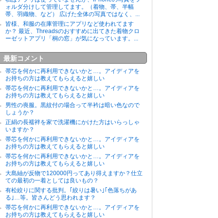
ォルダ分けして管理してます。（着物、帯、半幅
帯、羽織物、など） 広げた全体の写真ではなく、...
皆様、和服の在庫管理にアプリなど使われてます
か？ 最近、Threadsのおすすめに出てきた着物クロ
ーゼットアプリ「桐の窓」が気になっています。...
最新コメント
帯芯を何かに再利用できないかと…。アイディアを
お持ちの方は教えてもらえると嬉しい
帯芯を何かに再利用できないかと…。アイディアを
お持ちの方は教えてもらえると嬉しい
男性の喪服。黒紋付の場合って半衿は暗い色なので
しょうか？
正絹の長襦袢を家で洗濯機にかけた方はいらっしゃ
いますか？
帯芯を何かに再利用できないかと…。アイディアを
お持ちの方は教えてもらえると嬉しい
帯芯を何かに再利用できないかと…。アイディアを
お持ちの方は教えてもらえると嬉しい
大島紬が反物で120000円ってあり得えますか？仕立
ての最初の一着としては良いもの？
有松絞りに関する批判。｢絞りは暑い｣｢色落ちがあ
る｣…等。皆さんどう思われます？
帯芯を何かに再利用できないかと…。アイディアを
お持ちの方は教えてもらえると嬉しい