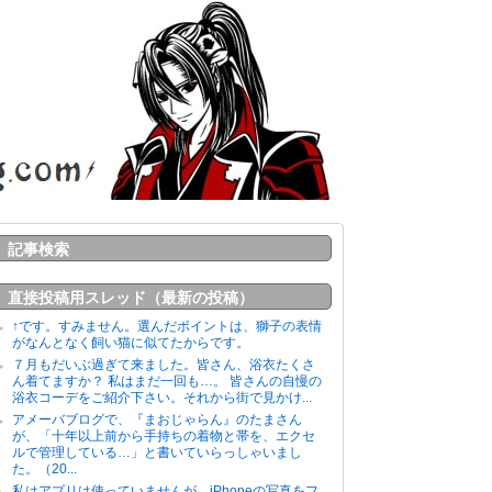
記事検索
直接投稿用スレッド（最新の投稿）
↑です。すみません。選んだポイントは、獅子の表情
がなんとなく飼い猫に似てたからです。
７月もだいぶ過ぎて来ました。皆さん、浴衣たくさ
ん着てますか？ 私はまだ一回も…。 皆さんの自慢の
浴衣コーデをご紹介下さい。それから街で見かけ...
アメーバブログで、『まおじゃらん』のたまさん
が、「十年以上前から手持ちの着物と帯を、エクセ
ルで管理している…」と書いていらっしゃいまし
た。（20...
私はアプリは使っていませんが、iPhoneの写真をフ