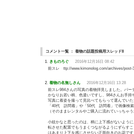
コメント一覧 ： 着物の話題投稿用スレッド8
きものろぐ
2016年12月16日 08:42
前スレ ttp://www.kimonolog.com/archives/post-3
着物の名無しさん
2016年12月16日 13:28
前スレ984さんの写真の着物拝見しました。パ
かなりお若い柄、色遣いですし、984さんお手
写真に着姿を撮って見比べてもらって選んでいた
「40代 訪問着」や「50代 訪問着」で画像検
（そのままレンタルやご購入に流れていっちゃう
小紋かなと思ったのは、柄に上下感がないように
転させた配置でもうまくつながるようにずらすこ
はあまり上下を感じさせない正面向きのお花です