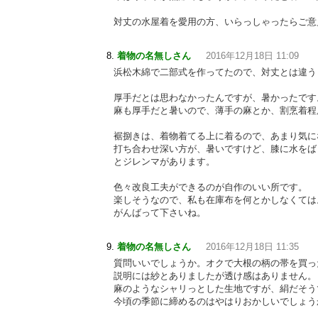
対丈の水屋着を愛用の方、いらっしゃったらご意
着物の名無しさん
2016年12月18日 11:09
浜松木綿で二部式を作ってたので、対丈とは違う
厚手だとは思わなかったんですが、暑かったです
麻も厚手だと暑いので、薄手の麻とか、割烹着程
裾捌きは、着物着てる上に着るので、あまり気に
打ち合わせ深い方が、暑いですけど、膝に水をば
とジレンマがあります。
色々改良工夫ができるのが自作のいい所です。
楽しそうなので、私も在庫布を何とかしなくては
がんばって下さいね。
着物の名無しさん
2016年12月18日 11:35
質問いいでしょうか。オクで大根の柄の帯を買っ
説明には紗とありましたが透け感はありません。
麻のようなシャリっとした生地ですが、絹だそう
今頃の季節に締めるのはやはりおかしいでしょう