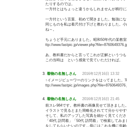
たりするのでは。
一方付とはちょっと違うかもしれませんが柄行に
一方付という言葉、初めて聞きました。勉強にな
同じものを私は着尺付け下げと教わりました。小
ね～。
ちょうど手元にありました。昭和50年代の某教室
ttp://www.fastpic.jp/viewer.php?file=8760649376.j
あ、教科書だからと言ってこれが正解というつも
この当時は という感覚で見ていただければ。
着物の名無しさん
2016年12月16日 13:32
↑イメージビューワーのリンクをはってました。
ttp://www.fastpic.jp/images.php?file=8760649376.
着物の名無しさん
2016年12月16日 21:45
前スレ984です。教科書の画像見せて頂きまし
イラストで見るとまた簡略化されてて分かりやす
そして、私のアップした写真を細かく見てくださ
「40代 訪問着」「50代 訪問着」で検索して
をしてもらいたいのです…母にはこれを機に年齢に