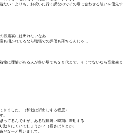
着たい！よりも、お祝いに行く訳なのでその場に合わせる装いを優先す
輩の披露宴には出れないなあ…
席も招かれてるなら職場での評価も落ちるんじゃ…
着物に理解がある人が多い場でも２０代まで、そうでないなら高校生ま
てきました。（和裁は裄出しする程度）
す。
思ってるんですが、ある程度暑い時期に着用する
り動きにくいでしょうか？（裾さばきとか）
嫌だなーと思いまして。