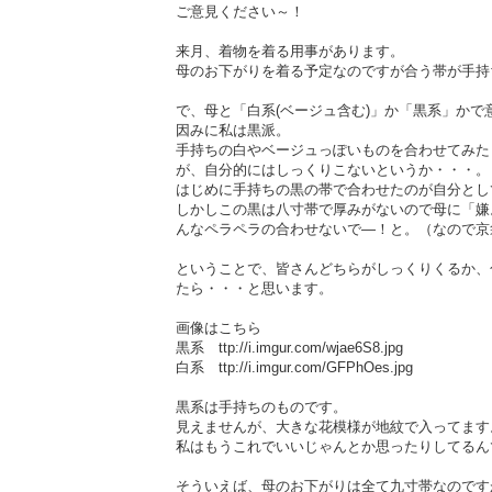
ご意見ください～！
来月、着物を着る用事があります。
母のお下がりを着る予定なのですが合う帯が手持
で、母と「白系(ベージュ含む)」か「黒系」かで
因みに私は黒派。
手持ちの白やベージュっぽいものを合わせてみた
が、自分的にはしっくりこないというか・・・。
はじめに手持ちの黒の帯で合わせたのが自分とし
しかしこの黒は八寸帯で厚みがないので母に「嫌
んなペラペラの合わせないで―！と。（なので京
ということで、皆さんどちらがしっくりくるか、
たら・・・と思います。
画像はこちら
黒系 ttp://i.imgur.com/wjae6S8.jpg
白系 ttp://i.imgur.com/GFPhOes.jpg
黒系は手持ちのものです。
見えませんが、大きな花模様が地紋で入ってます
私はもうこれでいいじゃんとか思ったりしてるん
そういえば、母のお下がりは全て九寸帯なのです