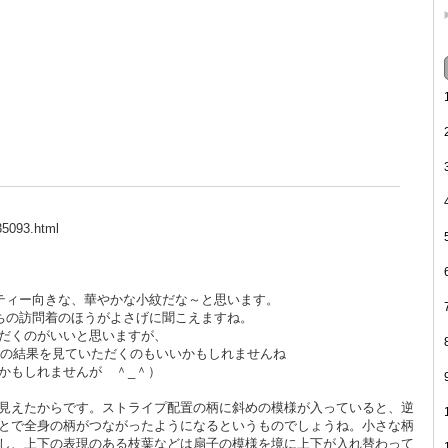
5093.html
ーティー向きな、華やかな小紋だな～と思います。
持ちの訪問着のほうがよさげに聞こえますね。
だくのがいいと思いますが、
索の結果を見ていただくのもいいかもしれませんね
かもしれませんが ＾_＾）
見えたからです。ストライプ配置の柄に斜めの模様が入っていると、逆
とで全身の柄がつながったようになるというものでしょうね。小さな柄
し、上下の表現のある枝葉などは扇子の模様を境に上下が入れ替わって