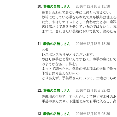
着物の名無しさん
2016年12月18日 13:38
長着と合わせてみない事には何とも言えない。
紗袷になっている帯なら本気で真冬以外は使える
ただ、やはりテイストとして合わせたときに違和
透け感だけで夏冬を分けているのではないし、素
まずは、合わせたい長着において見て、決めたら
着物の名無しさん
2016年12月18日 18:39
>>8
レスポンスありがとうございます。
やはり厚手だと暑いんですねぇ。薄手の麻にして
みようかなぁ。。悩む。
ネットで調べたら、薄物の撥水加工の正絹で作っ
予算と釣り合わない(-_-;)
とりあえず、手芸屋さんにいって、生地とにらめ
着物の名無しさん
2016年12月18日 22:42
洋裁用の生地で、すべりがよくて軽く撥水性のあ
手芸やさんのネット通販とかでも手に入るし、高
着物の名無しさん
2016年12月19日 03:36