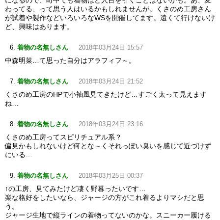
になるので、町中でも着物ほど人目を引くことはないかも。あ、変
わってる、って思う人はいるかもしれませんが。くさのめ工房さん
が試着や製作などいろいろなWSを開催してます。遠くて行けないけ
ど、興味はあります。
着物の名無しさん
2018年03月24日 15:57
中森明菜…て思った自分はアラフィフ～。
着物の名無しさん
2018年03月24日 21:52
くさのめ工房のHPで小袖風見てきたけど…すごく太って見えます
ね…
着物の名無しさん
2018年03月24日 23:16
くさのめ工房ってスピリチュアル系？
偏見かもしれないけど何とな～くそれっぽい臭いを感じて近づけず
にいる…
着物の名無しさん
2018年03月25日 00:37
↑の工房、見てみたけど凄く野暮ったいです…
楽な格好をしたいなら、ジャージの方がこれ着るよりマシだと思
う。
ジャージ生地で縦ラインの着物ってないのかな。スニーカー履ける