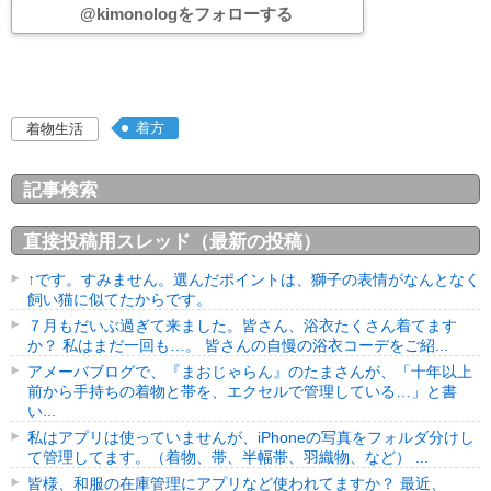
@kimonologをフォローする
着方
着物生活
記事検索
直接投稿用スレッド（最新の投稿）
↑です。すみません。選んだポイントは、獅子の表情がなんとなく
飼い猫に似てたからです。
７月もだいぶ過ぎて来ました。皆さん、浴衣たくさん着てます
か？ 私はまだ一回も…。 皆さんの自慢の浴衣コーデをご紹...
アメーバブログで、『まおじゃらん』のたまさんが、「十年以上
前から手持ちの着物と帯を、エクセルで管理している…」と書
い...
私はアプリは使っていませんが、iPhoneの写真をフォルダ分けし
て管理してます。（着物、帯、半幅帯、羽織物、など） ...
皆様、和服の在庫管理にアプリなど使われてますか？ 最近、