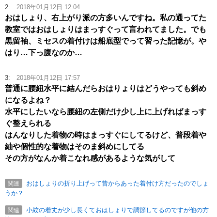
2:
2018年01月12日 12:04
おはしょり、右上がり派の方多いんですね。私の通ってた
教室ではおはしょりはまっすぐって言われてました。でも
黒留袖、ミセスの着付けは船底型でって習った記憶が。や
はり…下っ腹なのか…
3:
2018年01月12日 17:57
普通に腰紐水平に結んだらおはりょりはどうやっても斜め
になるよね？
水平にしたいなら腰紐の左側だけ少し上に上げればまっす
ぐ整えられる
はんなりした着物の時はまっすぐにしてるけど、普段着や
紬や個性的な着物はそのま斜めにしてる
その方がなんか着こなれ感があるような気がして
おはしょりの折り上げって昔からあった着付け方だったのでしょ
関連
うか？
小紋の着丈が少し長くておはしょりで調節してるのですが他の方
関連