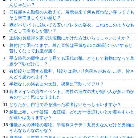
んじゃない？
呉服屋さん勤務の人教えて。展示会来て何も買わない客ってそも
そも来てほしくない感じ？
糊がバリバリに効いてる安いプレタの浴衣。これはこのようなも
のとして着るしか無い？
正絹の長襦袢を家で洗濯機にかけた方はいらっしゃいますか？
着付けで困ってます。着た直後は平気なのに2時間ぐらいすると
苦しくなってお腹が痛く…
平安時代の履物はどう見ても現代の靴。どうして着物になって草
履や下駄だけに…？
有松絞りに関する批判。｢絞りは暑い｣｢色落ちがある｣…等。皆さ
んどう思われます？
半襟なしの浴衣にお太鼓、裸足に下駄ってアリ？
若者メインの浴衣イベント。男性の浴衣の丈が短い人が多いのが
ものすごく気になりました
どなたか、自宅で帯を洗った猛者はいらっしゃいますか？
越後上布、小千谷縮、近江縮。どれが一番涼しいとか着やすいと
か違いはありますか？
俳優さんの薄物の着物。半襦袢ステテコ丸見えなんだけど男物は
そんなもんなのかな？
夏着物。肌襦袢まで見えちゃったらものすごくダサくない？それ