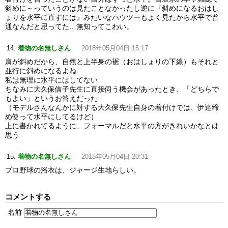
斜めに～っていうのは見たことなかったし逆に『斜めになるおはし
ょりを水平に直すには』みたいなハウツーもよく見たから水平で普
通なんだと思ってた…無知ってこわい。
着物の名無しさん
2018年05月04日 15:17
肩が斜めだから、自然と上半身の裾（おはしょりの下線）もそれと
並行に斜めになるよね
私は無理に水平にはしてない
ちなみに大久保信子先生に直接伺う機会があったとき、「どちらで
もよい」というお答えだった
（モデルさんなんかに対する大久保先生自身の着付けでは、伊達締
め使って水平にしてるけど）
上に書かれてるように、フォーマルだと水平の方がきれいかなとは
思う
着物の名無しさん
2018年05月04日 20:31
プロ野球の浴衣は、ジャージ生地らしい。
コメントする
名前