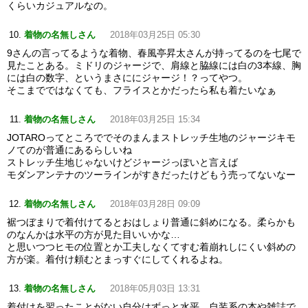
くらいカジュアルなの。
着物の名無しさん
2018年03月25日 05:30
9さんの言ってるような着物、春風亭昇太さんが持ってるのを七尾で
見たことある。ミドリのジャージで、肩線と脇線には白の3本線、胸
には白の数字、というまさににジャージ！？ってやつ。
そこまでではなくても、フライスとかだったら私も着たいなぁ
着物の名無しさん
2018年03月25日 15:34
JOTAROってところででそのまんまストレッチ生地のジャージキモ
ノてのが普通にあるらしいね
ストレッチ生地じゃないけどジャージっぽいと言えば
モダンアンテナのツーラインがすきだったけどもう売ってないなー
着物の名無しさん
2018年03月28日 09:09
裾つぼまりで着付けてるとおはしょり普通に斜めになる。柔らかも
のなんかは水平の方が見た目いいかな…
と思いつつヒモの位置とか工夫しなくてすむ着崩れしにくい斜めの
方が楽。着付け頼むとまっすぐにしてくれるよね。
着物の名無しさん
2018年05月03日 13:31
着付けを習ったことがない自分はずっと水平。自装系の本や雑誌で