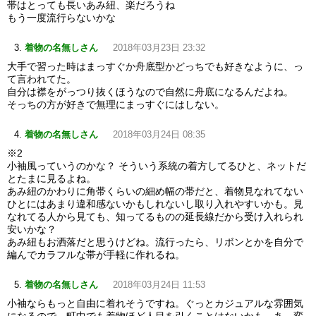
帯はとっても長いあみ紐、楽だろうね
もう一度流行らないかな
着物の名無しさん
2018年03月23日 23:32
大手で習った時はまっすぐか舟底型かどっちでも好きなように、っ
て言われてた。
自分は襟をがっつり抜くほうなので自然に舟底になるんだよね。
そっちの方が好きで無理にまっすぐにはしない。
着物の名無しさん
2018年03月24日 08:35
※2
小袖風っていうのかな？ そういう系統の着方してるひと、ネットだ
とたまに見るよね。
あみ紐のかわりに角帯くらいの細め幅の帯だと、着物見なれてない
ひとにはあまり違和感ないかもしれないし取り入れやすいかも。見
なれてる人から見ても、知ってるものの延長線だから受け入れられ
安いかな？
あみ紐もお洒落だと思うけどね。流行ったら、リボンとかを自分で
編んでカラフルな帯が手軽に作れるね。
着物の名無しさん
2018年03月24日 11:53
小袖ならもっと自由に着れそうですね。ぐっとカジュアルな雰囲気