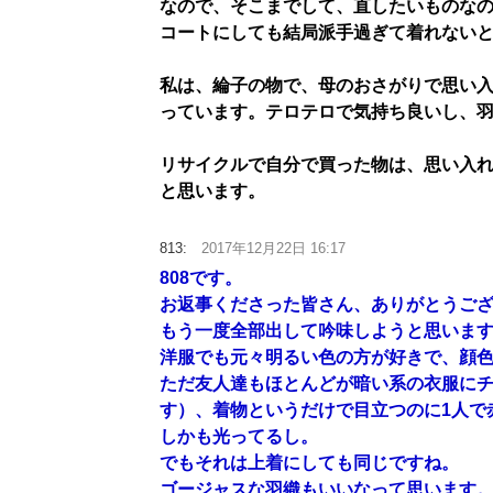
なので、そこまでして、直したいものな
コートにしても結局派手過ぎて着れない
私は、綸子の物で、母のおさがりで思い
っています。テロテロで気持ち良いし、
リサイクルで自分で買った物は、思い入
と思います。
813:
2017年12月22日 16:17
808です。
お返事くださった皆さん、ありがとうご
もう一度全部出して吟味しようと思いま
洋服でも元々明るい色の方が好きで、顔
ただ友人達もほとんどが暗い系の衣服に
す）、着物というだけで目立つのに1人で
しかも光ってるし。
でもそれは上着にしても同じですね。
ゴージャスな羽織もいいなって思います