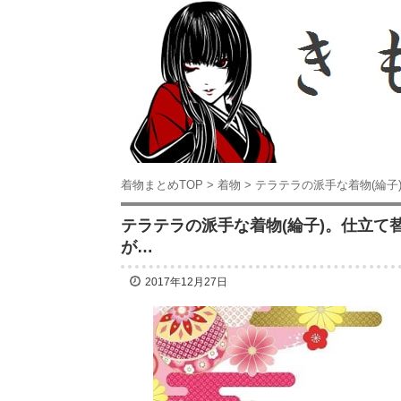
着物まとめTOP
>
着物
>
テラテラの派手な着物(綸
テラテラの派手な着物(綸子)。仕立
が…
2017年12月27日