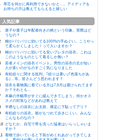
帯芯を何かに再利用できないかと…。アイディアを
お持ちの方は教えてもらえると嬉しい
人気記事
唐子や童子は年配者向きの柄という印象。実際はど
うなの？
糊がバリバリに効いてる100均の手ぬぐい。こうやっ
て柔らかくしました！って人いますか？
糊がバリバリに効いてる安いプレタの浴衣。これは
このようなものとして着るしか無い？
若者メインの浴衣イベント。男性の浴衣の丈が短い
人が多いのがものすごく気になりました
有松絞りに関する批判。｢絞りは暑い｣｢色落ちがあ
る｣…等。皆さんどう思われます？
浴衣を着物風に着ている方は7,8月は避けられてます
か？それとも…
本麻の半幅帯がすぐに緩んできてしまう。何かオス
スメの対策などがあれば教えて
半襟なしの浴衣にお太鼓、裸足に下駄ってアリ？
有松絞りの浴衣。裾がもつれて歩きにくい。みんな
こんなものなの？
どなたか、自宅で帯を洗った猛者はいらっしゃいま
すか？
着物で歩いていると下前がめくれあがってきてしま
う。着付けが悪い？歩き方が悪い？