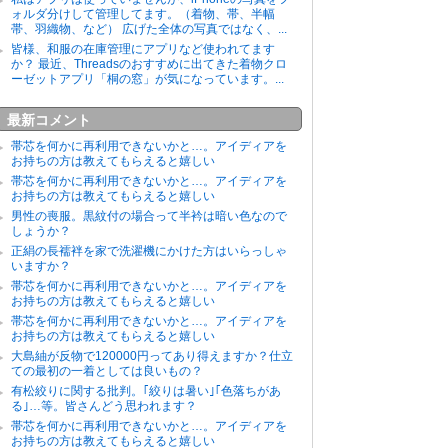
ォルダ分けして管理してます。（着物、帯、半幅
帯、羽織物、など） 広げた全体の写真ではなく、...
皆様、和服の在庫管理にアプリなど使われてます
か？ 最近、Threadsのおすすめに出てきた着物クロ
ーゼットアプリ「桐の窓」が気になっています。...
最新コメント
帯芯を何かに再利用できないかと…。アイディアを
お持ちの方は教えてもらえると嬉しい
帯芯を何かに再利用できないかと…。アイディアを
お持ちの方は教えてもらえると嬉しい
男性の喪服。黒紋付の場合って半衿は暗い色なので
しょうか？
正絹の長襦袢を家で洗濯機にかけた方はいらっしゃ
いますか？
帯芯を何かに再利用できないかと…。アイディアを
お持ちの方は教えてもらえると嬉しい
帯芯を何かに再利用できないかと…。アイディアを
お持ちの方は教えてもらえると嬉しい
大島紬が反物で120000円ってあり得えますか？仕立
ての最初の一着としては良いもの？
有松絞りに関する批判。｢絞りは暑い｣｢色落ちがあ
る｣…等。皆さんどう思われます？
帯芯を何かに再利用できないかと…。アイディアを
お持ちの方は教えてもらえると嬉しい