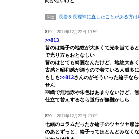
向かないけど
長着を長襦袢に直したことがある方は
関連
819:
2017年12月22日 19:59
>>813
昔のは綸子の地紋が大きくて光を当てる
で光り方もおとなしい
昔のはとても綺麗なんだけど、地紋大き
古感と昭和感が漂うので着ている人滅多
もしも
>>813
さんのがそういった綸子なら
せん
羽織で無地赤や朱色はあまりないけど、
仕立て替えするなら道行が無難かしら
820:
2017年12月22日 20:09
七緒のコラムだったか綸子のツヤツヤ感
のあとずっと、綸子ってほとんどみなく