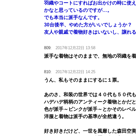
羽織やコートにすればお出かけの時に使
かなと思っているのですが…。
でも本当に派手なんです。
30台後半、やめた方がいいでしょうか？
友人や親戚で着物好きはいないし、譲れ
809:
2017年12月22日 13:58
派手な着物はそのままで、無地の羽織を
810:
2017年12月22日 14:25
うん、私もそのままにするに１票。
あのさ、和装の世界では４０代も５０代
ハデハデ柄柄のアンティーク着物とかだ
色が派手～ピンクが派手～とかそのレベ
洋服と着物は派手の基準が全然違う。
好き好きだけど、一世を風靡した森田空