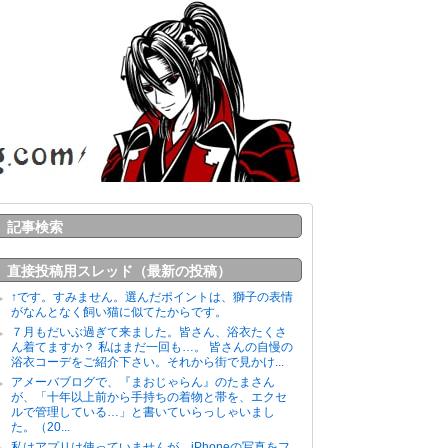
記事検索
直接投稿用スレッド（最新の投稿）
↑です。すみません。選んだポイントは、獅子の表情
がなんとなく飼い猫に似てたからです。
７月もだいぶ過ぎて来ました。皆さん、浴衣たくさ
ん着てますか？ 私はまだ一回も…。 皆さんの自慢の
浴衣コーデをご紹介下さい。それから街で見かけ...
アメーバブログで、『まおじゃらん』のたまさん
が、「十年以上前から手持ちの着物と帯を、エクセ
ルで管理している…」と書いていらっしゃいまし
た。（20...
私はアプリは使っていませんが、iPhoneの写真をフ