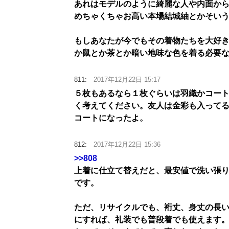
あれはモデルのように綺麗な人や内面か
めちゃくちゃお高い本場結城紬とかそい
もしあなたが今でもその着物たちを大好
か鼠とか茶とか暗い地味な色を着る必要
811:
2017年12月22日 15:17
５枚もあるなら１枚ぐらいは羽織かコー
く考えてください。友人は金彩も入って
コートになったよ。
812:
2017年12月22日 15:36
>>808
上着に仕立て替えだと、最安値で洗い張り
です。
ただ、リサイクルでも、裄丈、身丈の長
にすれば、礼装でも普段着でも使えます