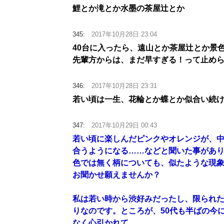
鯉とか滝とか水墨の茶屋辻とか
345:
2017年10月28日 23:04
40台に入ったら、遠山とか茶屋辻とか景
先輩方からは、まだ早すぎる！って止め
346:
2017年10月28日 23:31
若い頃は一生、花輪とか蝶とか似合い続
347:
2017年10月29日 00:43
若い頃に楽しんだピンクやオレンジが、
合うようになる……などと聞いた事があ
色では無く柄についても、似たような現象
お聞かせ願えませんか？
私は若い時から渋好みだったし、限られ
りなのです。ところが、50代も半ばの今
なく心引かれて…。