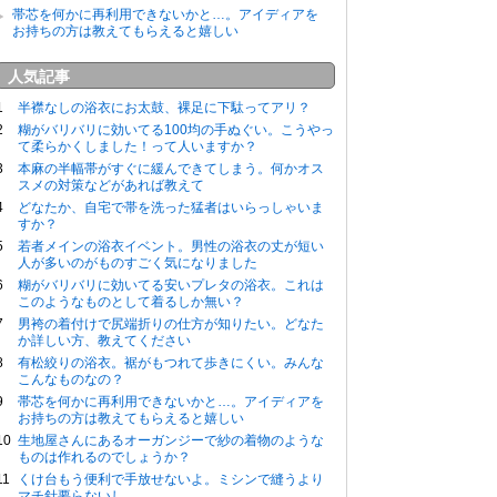
帯芯を何かに再利用できないかと…。アイディアを
お持ちの方は教えてもらえると嬉しい
人気記事
半襟なしの浴衣にお太鼓、裸足に下駄ってアリ？
糊がバリバリに効いてる100均の手ぬぐい。こうやっ
て柔らかくしました！って人いますか？
本麻の半幅帯がすぐに緩んできてしまう。何かオス
スメの対策などがあれば教えて
どなたか、自宅で帯を洗った猛者はいらっしゃいま
すか？
若者メインの浴衣イベント。男性の浴衣の丈が短い
人が多いのがものすごく気になりました
糊がバリバリに効いてる安いプレタの浴衣。これは
このようなものとして着るしか無い？
男袴の着付けで尻端折りの仕方が知りたい。どなた
か詳しい方、教えてください
有松絞りの浴衣。裾がもつれて歩きにくい。みんな
こんなものなの？
帯芯を何かに再利用できないかと…。アイディアを
お持ちの方は教えてもらえると嬉しい
生地屋さんにあるオーガンジーで紗の着物のような
ものは作れるのでしょうか？
くけ台もう便利で手放せないよ。ミシンで縫うより
マチ針要らないし…