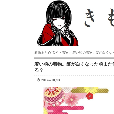
着物まとめTOP
>
着物
>
若い頃の着物。髪が白くな
若い頃の着物。髪が白くなった頃また
る？
2017年10月30日