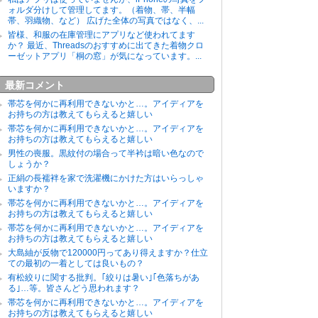
ォルダ分けして管理してます。（着物、帯、半幅
帯、羽織物、など） 広げた全体の写真ではなく、...
皆様、和服の在庫管理にアプリなど使われてます
か？ 最近、Threadsのおすすめに出てきた着物クロ
ーゼットアプリ「桐の窓」が気になっています。...
最新コメント
帯芯を何かに再利用できないかと…。アイディアを
お持ちの方は教えてもらえると嬉しい
帯芯を何かに再利用できないかと…。アイディアを
お持ちの方は教えてもらえると嬉しい
男性の喪服。黒紋付の場合って半衿は暗い色なので
しょうか？
正絹の長襦袢を家で洗濯機にかけた方はいらっしゃ
いますか？
帯芯を何かに再利用できないかと…。アイディアを
お持ちの方は教えてもらえると嬉しい
帯芯を何かに再利用できないかと…。アイディアを
お持ちの方は教えてもらえると嬉しい
大島紬が反物で120000円ってあり得えますか？仕立
ての最初の一着としては良いもの？
有松絞りに関する批判。｢絞りは暑い｣｢色落ちがあ
る｣…等。皆さんどう思われます？
帯芯を何かに再利用できないかと…。アイディアを
お持ちの方は教えてもらえると嬉しい