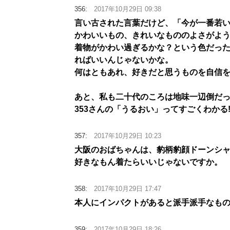
356:
2017年10月29日 09:38
言い古された言葉だけど、「今が一番若
かわいいもの、きれいなもののよさがよ
着物がかわい過ぎるかな？という色だっ
ればいいんじゃないかな。
何はともあれ、好きだと思うものを自信
あと、私も二十代のころは地味一辺倒だ
353さんの「うるおい」ってすごくわかる!
357:
2017年10月29日 10:23
大阪のおばちゃんは、豹柄豹顔ドーンシ
好きなもん着たらいいじゃないですか。
358:
2017年10月29日 17:47
本人にインパクトがあると派手派手なも
359:
2017年10月29日 18:26