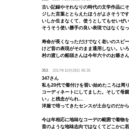
古い記録やそれなりの時代の文学作品にそ
ジした言葉ととらえたほうがよさそうです
いしか生まなくて、使うとしてもせいぜ
そうそう使い勝手の良い表現ではなくな
寿命が長くなっただけでなく老いのスピ
けど昔の表現がそのまま通用しない。い
村の渡しの船頭さんは今年六十のお爺さ
353:
2017年10月29日 06:35
347さん
私も20代で着付けを習い始めたころは周
コーディネートにしてました。そして母
い」と残念がられ…
洋服で培ってきたセンスが土台なのだか
今は年相応に地味なコーデの範囲で着物
昔のような地味志向ではなくてどこかに