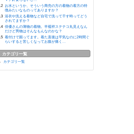
お水というか、そういう商売の方の着物の着方の特
徴みたいなものってありますか？
浴衣や洗える着物など自宅で洗って干す時ってどう
されてますか？
俳優さんの薄物の着物。半襦袢ステテコ丸見えなん
だけど男物はそんなもんなのかな？
着付けで困ってます。着た直後は平気なのに2時間ぐ
らいすると苦しくなってお腹が痛く…
カテゴリ一覧
カテゴリ一覧