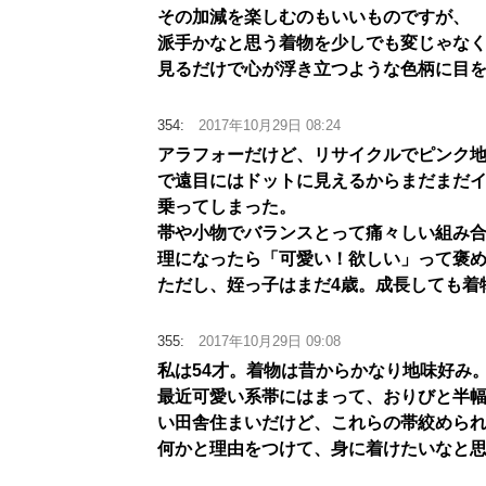
その加減を楽しむのもいいものですが、
派手かなと思う着物を少しでも変じゃな
見るだけで心が浮き立つような色柄に目
354:
2017年10月29日 08:24
アラフォーだけど、リサイクルでピンク
で遠目にはドットに見えるからまだまだ
乗ってしまった。
帯や小物でバランスとって痛々しい組み
理になったら「可愛い！欲しい」って褒
ただし、姪っ子はまだ4歳。成長しても着
355:
2017年10月29日 09:08
私は54才。着物は昔からかなり地味好み
最近可愛い系帯にはまって、おりびと半
い田舎住まいだけど、これらの帯絞めら
何かと理由をつけて、身に着けたいなと