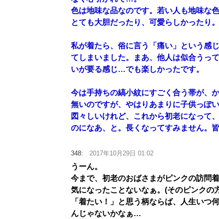
色は地味な品なのです。若い人も地味な
とても大胆だったり、可愛らしかったり
私が着たら、俗に言う「痛い」という感
てしまいました。まあ、他人は似合うっ
いが要る感じ…でも楽しかったです。
今は手持ちの縞小紋にすごく合う帯が、
無いのですが、やはりあまりに子供っぽ
図々しいけれど、これから初老になって
のになあ、と。長くなってすみません。
348:
2017年10月29日 01:02
うーん。
今まで、初老のおばさまがピンクの訪問
気になったことないなぁ。(そのピンクの
「着たい！」と思う柄ならば、人生いつ
んじゃないかなぁ…