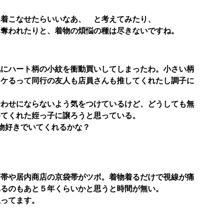
く着こなせたらいいなあ、 と考えてみたり、
を奪われたりと、着物の煩悩の種は尽きないですね。
地にハート柄の小紋を衝動買いしてしまったわ。小さい柄
イケるって同行の友人も店員さんも推してくれたし調子に
合わせにならないよう気をつけているけど、どうしても無
めてくれた姪っ子に譲ろうと思っている。
物好きでいてくれるかな？
。
幅帯や居内商店の京袋帯がツボ。着物着るだけで視線が痛
れるのもあと５年くらいかと思うと時間が無い。
思ってます。