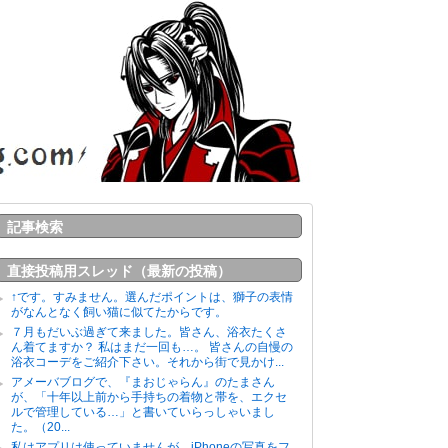
記事検索
直接投稿用スレッド（最新の投稿）
↑です。すみません。選んだポイントは、獅子の表情
がなんとなく飼い猫に似てたからです。
７月もだいぶ過ぎて来ました。皆さん、浴衣たくさ
ん着てますか？ 私はまだ一回も…。 皆さんの自慢の
浴衣コーデをご紹介下さい。それから街で見かけ...
アメーバブログで、『まおじゃらん』のたまさん
が、「十年以上前から手持ちの着物と帯を、エクセ
ルで管理している…」と書いていらっしゃいまし
た。（20...
私はアプリは使っていませんが、iPhoneの写真をフ