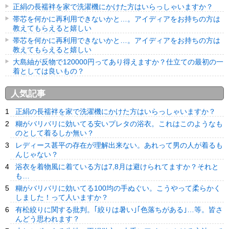
正絹の長襦袢を家で洗濯機にかけた方はいらっしゃいますか？
帯芯を何かに再利用できないかと…。アイディアをお持ちの方は
教えてもらえると嬉しい
帯芯を何かに再利用できないかと…。アイディアをお持ちの方は
教えてもらえると嬉しい
大島紬が反物で120000円ってあり得えますか？仕立ての最初の一
着としては良いもの？
人気記事
正絹の長襦袢を家で洗濯機にかけた方はいらっしゃいますか？
糊がバリバリに効いてる安いプレタの浴衣。これはこのようなも
のとして着るしか無い？
レディース甚平の存在が理解出来ない。あれって男の人が着るも
んじゃない？
浴衣を着物風に着ている方は7,8月は避けられてますか？それと
も…
糊がバリバリに効いてる100均の手ぬぐい。こうやって柔らかく
しました！って人いますか？
有松絞りに関する批判。｢絞りは暑い｣｢色落ちがある｣…等。皆さ
んどう思われます？