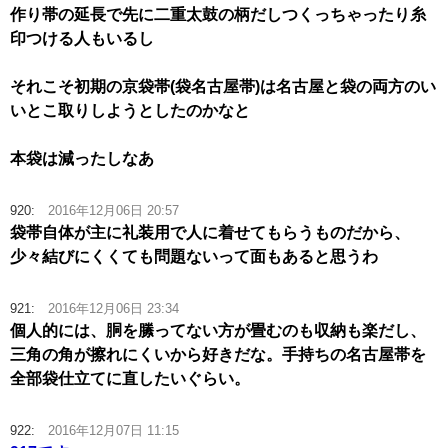
作り帯の延長で先に二重太鼓の柄だしつくっちゃったり糸
印つける人もいるし
それこそ初期の京袋帯(袋名古屋帯)は名古屋と袋の両方のい
いとこ取りしようとしたのかなと
本袋は減ったしなあ
920:
2016年12月06日 20:57
袋帯自体が主に礼装用で人に着せてもらうものだから、
少々結びにくくても問題ないって面もあると思うわ
921:
2016年12月06日 23:34
個人的には、胴を縢ってない方が畳むのも収納も楽だし、
三角の角が擦れにくいから好きだな。手持ちの名古屋帯を
全部袋仕立てに直したいぐらい。
922:
2016年12月07日 11:15