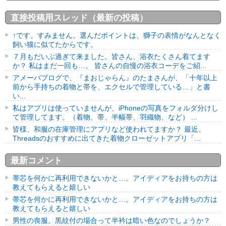
直接投稿用スレッド（最新の投稿）
↑です。すみません。選んだポイントは、獅子の表情がなんとなく
飼い猫に似てたからです。
７月もだいぶ過ぎて来ました。皆さん、浴衣たくさん着てます
か？ 私はまだ一回も…。 皆さんの自慢の浴衣コーデをご紹...
アメーバブログで、『まおじゃらん』のたまさんが、「十年以上
前から手持ちの着物と帯を、エクセルで管理している…」と書
い...
私はアプリは使っていませんが、iPhoneの写真をフォルダ分けし
て管理してます。（着物、帯、半幅帯、羽織物、など） ...
皆様、和服の在庫管理にアプリなど使われてますか？ 最近、
Threadsのおすすめに出てきた着物クローゼットアプリ「...
最新コメント
帯芯を何かに再利用できないかと…。アイディアをお持ちの方は
教えてもらえると嬉しい
帯芯を何かに再利用できないかと…。アイディアをお持ちの方は
教えてもらえると嬉しい
男性の喪服。黒紋付の場合って半衿は暗い色なのでしょうか？