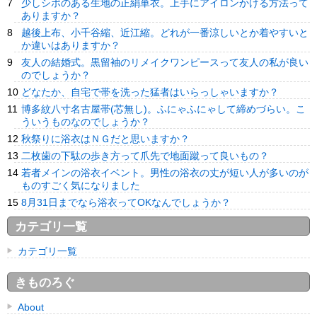
少しシボのある生地の正絹単衣。上手にアイロンかける方法って
ありますか？
越後上布、小千谷縮、近江縮。どれが一番涼しいとか着やすいと
か違いはありますか？
友人の結婚式。黒留袖のリメイクワンピースって友人の私が良い
のでしょうか？
どなたか、自宅で帯を洗った猛者はいらっしゃいますか？
博多紋八寸名古屋帯(芯無し)。ふにゃふにゃして締めづらい。こ
ういうものなのでしょうか？
秋祭りに浴衣はＮＧだと思いますか？
二枚歯の下駄の歩き方って爪先で地面蹴って良いもの？
若者メインの浴衣イベント。男性の浴衣の丈が短い人が多いのが
ものすごく気になりました
8月31日までなら浴衣ってOKなんでしょうか？
カテゴリ一覧
カテゴリ一覧
きものろぐ
About