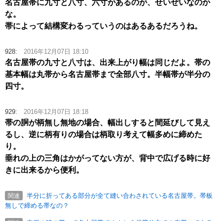
名古屋帯に九寸と八寸、六寸があるのが、せいぜいなのか
な。
帯によって結構変わるっていうのはあるあるだろうね。
928:
2016年12月07日 18:10
名古屋帯の九寸と八寸は、出来上がり幅は同じだよ。帯の
基本幅は丸帯から名古屋帯まで全部八寸。半幅帯が半分の
四寸。
929:
2016年12月07日 18:18
帯の胴が柄無し無地の場合、幅出しすると間延びして見え
るし、逆に柄有りの場合は柄取り考えて幅多めに締めた
り。
垂れの上の三角はかがってない方が、背中で広げる時に好
きに出来るから便利。
半分に折ってある部分が全て縫い合わされている名古屋帯。帯板
関連
無しで締める帯なの？