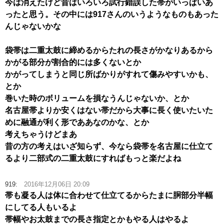
今は消えたけど昔はいろいろ試行錯誤した帯がいっぱいあ
ったと思う。その中には917さんのいうようなものもあった
んじゃないかな
袋帯は二重太鼓に締めるからたれの長さがかなりあるから
かがる部分が割合的には多くないとか
かがってしまうと同じ所ばかりがすれて傷みやすいかも、
とか
巻いた時のボリュームを損なうんじゃないか、とか
名古屋帯よりか安くはない帯だから大事に長く使いたいた
めに融通が利く形でああなのかな、とか
考えちゃうけどまあ
昔の方の考えはいざ知らず、今なら袋帯を名古屋に仕立て
るより二部式の二重太鼓にすればもっと楽だよね
919:
2016年12月06日 20:09
帯も凝る人は体に合わせて仕立てるからたまに胴部分半幅
にしてる人もいるよ
帯幅やお太鼓までの長さ指定とかもやる人はやるよ