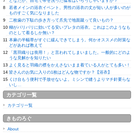
どなたか、自宅で帯を洗った猛者はいらっしゃいますか？
若者メインの浴衣イベント。男性の浴衣の丈が短い人が多いのが
ものすごく気になりました
二枚歯の下駄の歩き方って爪先で地面蹴って良いもの？
糊がバリバリに効いてる安いプレタの浴衣。これはこのようなも
のとして着るしか無い？
本麻の半幅帯がすぐに緩んできてしまう。何かオススメの対策な
どがあれば教えて
「黒羽織りは喪用！」と言われてしまいました。一般的にどのよ
うな見解かを知りたい
よく見ると羽織の襟をかえさないまま着ている人がとても多い！
皆さんのお気に入りの1枚はどんな物ですか？【浴衣】
くけ台もう便利で手放せないよ。ミシンで縫うよりマチ針要らな
いし…
カテゴリ一覧
カテゴリ一覧
きものろぐ
About