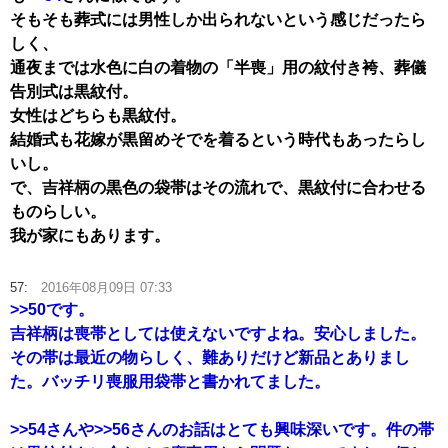
そもそも葬式には男性しか出られないという感じだったら
しく、
通夜までは水色に白の着物の「半喪」用の紋付き袴、葬儀
告別式は黒紋付。
女性はどちらも黒紋付。
結婚式も花嫁が黒留めそでを着るという時代もあったらし
いし。
で、吉祥柄の黒色の袋帯はその流れで、黒紋付に合わせる
ものらしい。
我が家にもあります。
57:
2016年08月09日 07:33
>>50
です。
吉祥柄は喪帯としては使えないですよね。安心しました。
その帯は最近の物らしく、難ありだけど新品とありまし
た。バッチリ喪服用袋帯と書かれてました。
>>54
さんや
>>56
さんのお話はとても興味深いです。件の帯