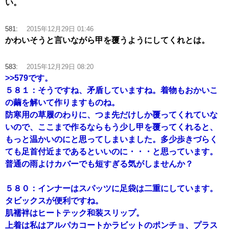
い。
581:
2015年12月29日 01:46
かわいそうと言いながら甲を覆うようにしてくれとは。
583:
2015年12月29日 08:20
>>579
です。
５８１：そうですね、矛盾していますね。着物もおかいこ
の繭を解いて作りますものね。
防寒用の草履のわりに、つま先だけしか覆ってくれていな
いので、ここまで作るならもう少し甲を覆ってくれると、
もっと温かいのにと思ってしまいました。多少歩きづらく
ても足首付近まであるといいのに・・・と思っています。
普通の雨よけカバーでも短すぎる気がしませんか？
５８０：インナーはスパッツに足袋は二重にしています。
タビックスが便利ですね。
肌襦袢はヒートテック和装スリップ。
上着は私はアルパカコートかラビットのポンチョ、プラス