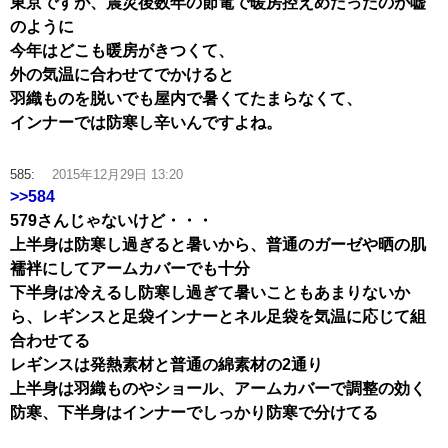
東京ですが、震災後数年の節電で暖房控えめだったのが嘘
のように
今年はどこも暖房がきつくて、
外の気温に合わせてでかけると
羽織ものを脱いでも屋内で暑くてたまらなくて、
インナーでは防寒し辛いんですよね。
585:
2015年12月29日 13:20
>>584
579さんじゃないけど・・・
上半身は防寒し過ぎると暑いから、普通のガーゼや晒の肌
襦袢にしてアームカバーでも十分
下半身は冷えるし防寒し過ぎて暑いこともあまりないか
ら、レギンスと足袋インナーとネル足袋を気温に応じて組
合わせてる
レギンスは発熱素材と普通の綿素材の2通り
上半身は羽織ものやショール、アームカバーで調整の効く
防寒、下半身はインナーでしっかり防寒で分けてる