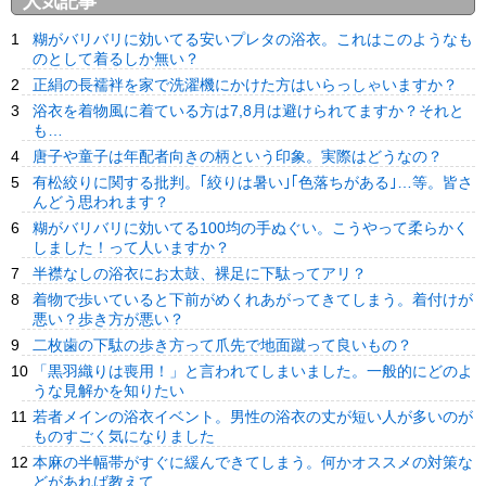
人気記事
糊がバリバリに効いてる安いプレタの浴衣。これはこのようなも
のとして着るしか無い？
正絹の長襦袢を家で洗濯機にかけた方はいらっしゃいますか？
浴衣を着物風に着ている方は7,8月は避けられてますか？それと
も…
唐子や童子は年配者向きの柄という印象。実際はどうなの？
有松絞りに関する批判。｢絞りは暑い｣｢色落ちがある｣…等。皆さ
んどう思われます？
糊がバリバリに効いてる100均の手ぬぐい。こうやって柔らかく
しました！って人いますか？
半襟なしの浴衣にお太鼓、裸足に下駄ってアリ？
着物で歩いていると下前がめくれあがってきてしまう。着付けが
悪い？歩き方が悪い？
二枚歯の下駄の歩き方って爪先で地面蹴って良いもの？
「黒羽織りは喪用！」と言われてしまいました。一般的にどのよ
うな見解かを知りたい
若者メインの浴衣イベント。男性の浴衣の丈が短い人が多いのが
ものすごく気になりました
本麻の半幅帯がすぐに緩んできてしまう。何かオススメの対策な
どがあれば教えて