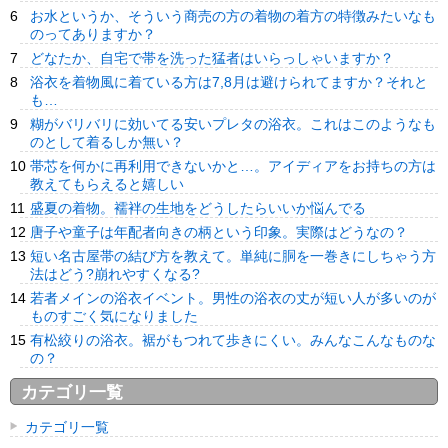
お水というか、そういう商売の方の着物の着方の特徴みたいなも
のってありますか？
どなたか、自宅で帯を洗った猛者はいらっしゃいますか？
浴衣を着物風に着ている方は7,8月は避けられてますか？それと
も…
糊がバリバリに効いてる安いプレタの浴衣。これはこのようなも
のとして着るしか無い？
帯芯を何かに再利用できないかと…。アイディアをお持ちの方は
教えてもらえると嬉しい
盛夏の着物。襦袢の生地をどうしたらいいか悩んでる
唐子や童子は年配者向きの柄という印象。実際はどうなの？
短い名古屋帯の結び方を教えて。単純に胴を一巻きにしちゃう方
法はどう?崩れやすくなる?
若者メインの浴衣イベント。男性の浴衣の丈が短い人が多いのが
ものすごく気になりました
有松絞りの浴衣。裾がもつれて歩きにくい。みんなこんなものな
の？
カテゴリ一覧
カテゴリ一覧