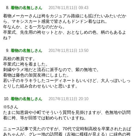
着物の名無しさん
2017年11月11日 09:43
着物メーカーさんは袴をカジュアル路線にも拡げたいみたいだか
ら、マキシスカート感覚で皆さんもドンドン着なはれ。
年なんか、とる一方なのだから。
卒業式、先生用の袴セットとか、おとなしめの色、柄のもあるよ
ね？
着物の名無しさん
2017年11月11日 13:50
高校の教員です。
卒業式に袴を着ました。
刺繍やラメ地だと流石に派手なので、紫の無地で。
着物は藤色の加賀友禅にしました。
若い子のキラキラしたコーディネートもいいけど、大人っぽいしっ
とりした組み合わせもいいと思います。
着物の名無しさん
2017年11月11日 20:10
※5さん
たまに知恵袋や小町でそういう質問を見掛けますが、色無地や訪問
着に袴、等が回答では勧められていますね。
ニュース記事で見たのですが、70代で定時制高校を卒業されたおば
あちゃんが、グレー地の訪問着（左袖に模様が見える）に緑色の袴