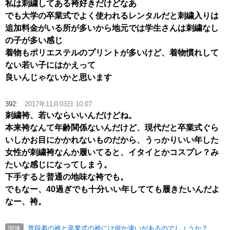
私は刺繍してある袴好きだけどなあ
でも大学の卒業式でよく使われるレンタルだと刺繍入りは
追加料金がいる所が多いから地元では学生さんは刺繍なし
の子が多い感じ
着物もポリエステルのプリントが多いけど、着物慣れして
ない若い子にはかえって
良いんじゃないかと思います
392:
2017年11月03日 10:07
刺繍袴、若いならいいんだけどね。
本来袴なんて年齢関係ないんだけど、現代だと卒業式ぐら
いしかお目にかかれないものだから、うっかりいい年した
女性が刺繍袴なんか履いてると、イタイとかコスプレ？み
たいな感じになってしまう。
下手すると普通の地味な袴でも。
でもなー、40過ぎでも十分いい年してても履きたいんだよ
なー、袴。
普段着の袴と卒業式の袴には何か違いがあるのでしょうか？
関連