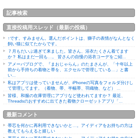
記事検索
直接投稿用スレッド（最新の投稿）
↑です。すみません。選んだポイントは、獅子の表情がなんとなく
飼い猫に似てたからです。
７月もだいぶ過ぎて来ました。皆さん、浴衣たくさん着てます
か？ 私はまだ一回も…。 皆さんの自慢の浴衣コーデをご紹...
アメーバブログで、『まおじゃらん』のたまさんが、「十年以上
前から手持ちの着物と帯を、エクセルで管理している…」と書
い...
私はアプリは使っていませんが、iPhoneの写真をフォルダ分けし
て管理してます。（着物、帯、半幅帯、羽織物、など） ...
皆様、和服の在庫管理にアプリなど使われてますか？ 最近、
Threadsのおすすめに出てきた着物クローゼットアプリ「...
最新コメント
帯芯を何かに再利用できないかと…。アイディアをお持ちの方は
教えてもらえると嬉しい