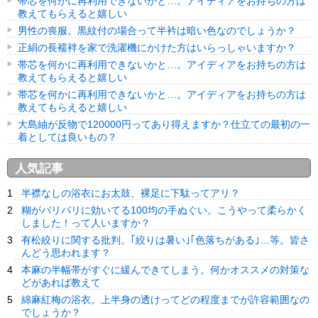
帯芯を何かに再利用できないかと…。アイディアをお持ちの方は
教えてもらえると嬉しい
男性の喪服。黒紋付の場合って半衿は暗い色なのでしょうか？
正絹の長襦袢を家で洗濯機にかけた方はいらっしゃいますか？
帯芯を何かに再利用できないかと…。アイディアをお持ちの方は
教えてもらえると嬉しい
帯芯を何かに再利用できないかと…。アイディアをお持ちの方は
教えてもらえると嬉しい
大島紬が反物で120000円ってあり得えますか？仕立ての最初の一
着としては良いもの？
人気記事
半襟なしの浴衣にお太鼓、裸足に下駄ってアリ？
糊がバリバリに効いてる100均の手ぬぐい。こうやって柔らかく
しました！って人いますか？
有松絞りに関する批判。｢絞りは暑い｣｢色落ちがある｣…等。皆さ
んどう思われます？
本麻の半幅帯がすぐに緩んできてしまう。何かオススメの対策な
どがあれば教えて
綿麻紅梅の浴衣。上半身の透けってどの程度までが許容範囲なの
でしょうか？