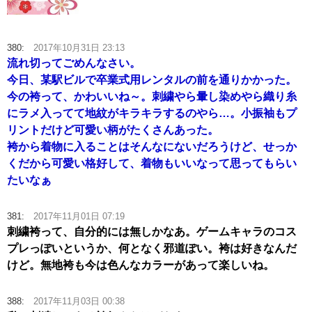
380:
2017年10月31日 23:13
流れ切ってごめんなさい。
今日、某駅ビルで卒業式用レンタルの前を通りかかった。
今の袴って、かわいいね～。刺繍やら暈し染めやら織り糸
にラメ入ってて地紋がキラキラするのやら…。小振袖もプ
リントだけど可愛い柄がたくさんあった。
袴から着物に入ることはそんなにないだろうけど、せっか
くだから可愛い格好して、着物もいいなって思ってもらい
たいなぁ
381:
2017年11月01日 07:19
刺繍袴って、自分的には無しかなあ。ゲームキャラのコス
プレっぽいというか、何となく邪道ぽい。袴は好きなんだ
けど。無地袴も今は色んなカラーがあって楽しいね。
388:
2017年11月03日 00:38