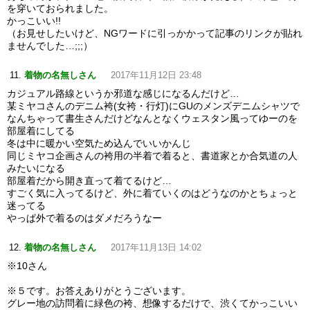
を穿いておられました。
かっこいい!!
（お見せしたいけど、NGワードに引っかかって記事のリンクが貼れ
ませんでした…;;;）
着物の名無しさん
2017年11月12日 23:48
カジュアル路線というか邪道な感じになるんだけど…
某ミヤコさんのデニム袴(女袴・行灯)にGUのメンズデニムシャツで
なんちゃって書生さんだけどなんとなくウェスタン風ってゆーのを
部屋着にしてる
冬は中に暖かい空気ため込んでいいかんじ
同じミヤコ企画さんの袴用の半着で着ると、書道家とか合気道の人
みたいになる
部屋着だから開き直って着てるけど…
すごく気に入ってるけど、外に着ていくのはどうなのかとちょっと
迷ってる
やっぱ外で着るのはダメだろうなー
着物の名無しさん
2017年11月13日 14:02
※10さん
※５です。お答えありがとうございます。
グレー地の訪問着に緑色の袴、想像するだけで、渋くてかっこいい