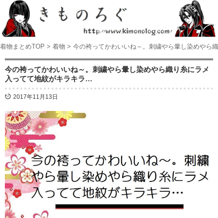
着物まとめTOP
>
着物
>
今の袴ってかわいいね～。刺繍やら暈し染めやら
今の袴ってかわいいね～。刺繍やら暈し染めやら織り糸にラメ
入ってて地紋がキラキラ…
2017年11月13日