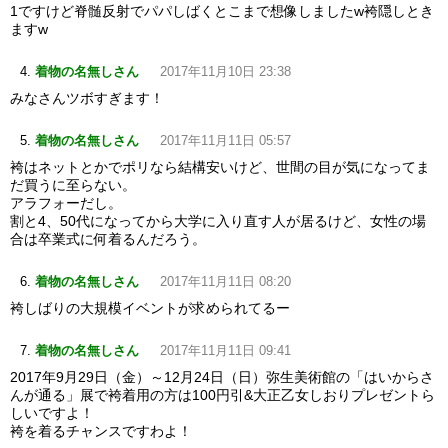
1ですけど脊髄反射でパパしばくとこまで想像しましたw袴隠しとき
ますw
着物の名無しさん
2017年11月10日 23:38
みなさんツボすぎます！
着物の名無しさん
2017年11月11日 05:57
袴はネットとかでポリなら結構安いけど、世間の目が気になってま
だ買うに至らない。
アラフォーだし。
割と4、50代になってから大学に入り直す人が居るけど、女性の場
合は卒業式に何着るんだろう。
着物の名無しさん
2017年11月11日 08:20
袴しばりの大規模イベントが求められてるー
着物の名無しさん
2017年11月11日 09:41
2017年9月29日（金）～12月24日（日）弥生美術館の「はいからさ
んが通る」展で袴着用の方は100円引&大正乙女しおりプレゼントら
しいですよ！
袴を着るチャンスですわよ！