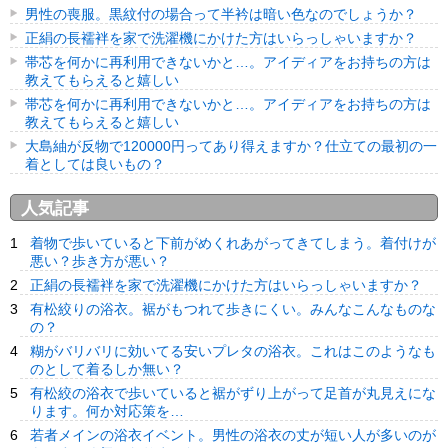
男性の喪服。黒紋付の場合って半衿は暗い色なのでしょうか？
正絹の長襦袢を家で洗濯機にかけた方はいらっしゃいますか？
帯芯を何かに再利用できないかと…。アイディアをお持ちの方は
教えてもらえると嬉しい
帯芯を何かに再利用できないかと…。アイディアをお持ちの方は
教えてもらえると嬉しい
大島紬が反物で120000円ってあり得えますか？仕立ての最初の一
着としては良いもの？
人気記事
着物で歩いていると下前がめくれあがってきてしまう。着付けが
悪い？歩き方が悪い？
正絹の長襦袢を家で洗濯機にかけた方はいらっしゃいますか？
有松絞りの浴衣。裾がもつれて歩きにくい。みんなこんなものな
の？
糊がバリバリに効いてる安いプレタの浴衣。これはこのようなも
のとして着るしか無い？
有松絞の浴衣で歩いていると裾がずり上がって足首が丸見えにな
ります。何か対応策を…
若者メインの浴衣イベント。男性の浴衣の丈が短い人が多いのが