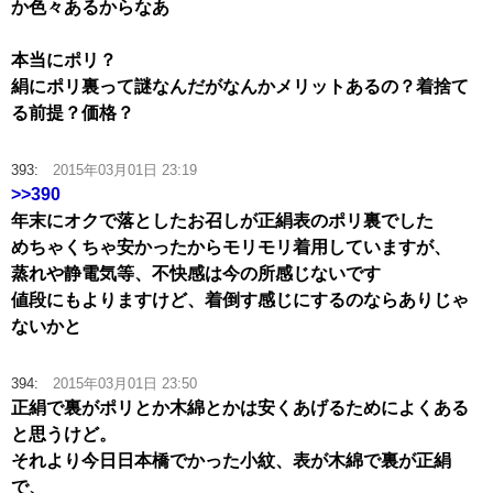
か色々あるからなあ
本当にポリ？
絹にポリ裏って謎なんだがなんかメリットあるの？着捨て
る前提？価格？
393:
2015年03月01日 23:19
>>390
年末にオクで落としたお召しが正絹表のポリ裏でした
めちゃくちゃ安かったからモリモリ着用していますが、
蒸れや静電気等、不快感は今の所感じないです
値段にもよりますけど、着倒す感じにするのならありじゃ
ないかと
394:
2015年03月01日 23:50
正絹で裏がポリとか木綿とかは安くあげるためによくある
と思うけど。
それより今日日本橋でかった小紋、表が木綿で裏が正絹
で、