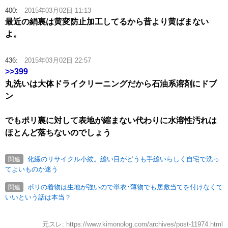
400:
2015年03月02日 11:13
最近の絹裏は黄変防止加工してるから昔より黄ばまない
よ。
436:
2015年03月02日 22:57
>>399
丸洗いは大体ドライクリーニングだから石油系溶剤にドブ
ン
でもポリ裏に対して表地が縮まない代わりに水溶性汚れは
ほとんど落ちないのでしょう
化繊のリサイクル小紋。縫い目がどうも手縫いらしく自宅で洗っ
関連
てよいものか迷う
ポリの着物は生地が強いので単衣･薄物でも居敷当てを付けなくて
関連
いいという話は本当？
元スレ: https://www.kimonolog.com/archives/post-11974.html