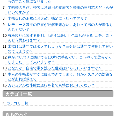
ものすごく気になりました
半幅帯の自作。帯芯は洋裁用の接着芯と帯用の三河芯のどちらが
いいですか？
半襟なしの浴衣にお太鼓、裸足に下駄ってアリ？
レディース甚平の存在が理解出来ない。あれって男の人が着るも
んじゃない？
有松絞りに関する批判。｢絞りは暑い｣｢色落ちがある｣…等。皆さ
んどう思われます？
帯揚げは通年ではダメでしょうか？三分紐は通年で使用して良い
のでしょうか？
糊がバリバリに効いてる100均の手ぬぐい。こうやって柔らかく
しました！って人いますか？
どなたか、自宅で帯を洗った猛者はいらっしゃいますか？
本麻の半幅帯がすぐに緩んできてしまう。何かオススメの対策な
どがあれば教えて
カジュアルな小紋に道行を着ても特におかしくない？
カテゴリ一覧
カテゴリ一覧
きものろぐ