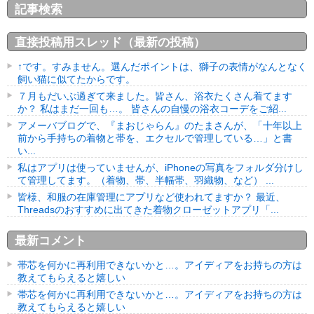
記事検索
直接投稿用スレッド（最新の投稿）
↑です。すみません。選んだポイントは、獅子の表情がなんとなく
飼い猫に似てたからです。
７月もだいぶ過ぎて来ました。皆さん、浴衣たくさん着てます
か？ 私はまだ一回も…。 皆さんの自慢の浴衣コーデをご紹...
アメーバブログで、『まおじゃらん』のたまさんが、「十年以上
前から手持ちの着物と帯を、エクセルで管理している…」と書
い...
私はアプリは使っていませんが、iPhoneの写真をフォルダ分けし
て管理してます。（着物、帯、半幅帯、羽織物、など） ...
皆様、和服の在庫管理にアプリなど使われてますか？ 最近、
Threadsのおすすめに出てきた着物クローゼットアプリ「...
最新コメント
帯芯を何かに再利用できないかと…。アイディアをお持ちの方は
教えてもらえると嬉しい
帯芯を何かに再利用できないかと…。アイディアをお持ちの方は
教えてもらえると嬉しい