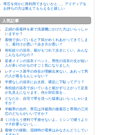
帯芯を何かに再利用できないかと…。アイディアを
お持ちの方は教えてもらえると嬉しい
人気記事
正絹の長襦袢を家で洗濯機にかけた方はいらっしゃ
いますか？
着物で歩いていると下前がめくれあがってきてしま
う。着付けが悪い？歩き方が悪い？
有松絞りの浴衣。裾がもつれて歩きにくい。みんな
こんなものなの？
若者メインの浴衣イベント。男性の浴衣の丈が短い
人が多いのがものすごく気になりました
レディース甚平の存在が理解出来ない。あれって男
の人が着るもんじゃない？
半襟なしの浴衣にお太鼓、裸足に下駄ってアリ？
有松絞の浴衣で歩いていると裾がずり上がって足首
が丸見えになります。何か対応策を…
どなたか、自宅で帯を洗った猛者はいらっしゃいま
すか？
半幅帯の自作。帯芯は洋裁用の接着芯と帯用の三河
芯のどちらがいいですか？
くけ台もう便利で手放せないよ。ミシンで縫うより
マチ針要らないし…
着物での移動。混雑時の電車はみなさんどうしてい
ますか？