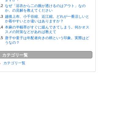
なぜ「浴衣から二の腕が透けるのはアウト」なの
か、の見解を教えてください
越後上布、小千谷縮、近江縮。どれが一番涼しいと
か着やすいとか違いはありますか？
本麻の半幅帯がすぐに緩んできてしまう。何かオス
スメの対策などがあれば教えて
唐子や童子は年配者向きの柄という印象。実際はど
うなの？
カテゴリ一覧
カテゴリ一覧