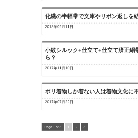
化繊の半幅帯で文庫やリボン返しを
2018年02月11日
小紋シルック+仕立て+仕立て済正絹帯
ら？
2017年11月10日
ポリ着物しか着ない人は着物文化に
2017年07月22日
Page 1 of 3
1
2
3