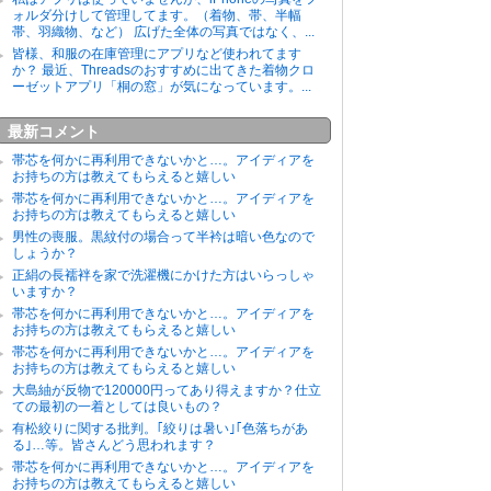
ォルダ分けして管理してます。（着物、帯、半幅
帯、羽織物、など） 広げた全体の写真ではなく、...
皆様、和服の在庫管理にアプリなど使われてます
か？ 最近、Threadsのおすすめに出てきた着物クロ
ーゼットアプリ「桐の窓」が気になっています。...
最新コメント
帯芯を何かに再利用できないかと…。アイディアを
お持ちの方は教えてもらえると嬉しい
帯芯を何かに再利用できないかと…。アイディアを
お持ちの方は教えてもらえると嬉しい
男性の喪服。黒紋付の場合って半衿は暗い色なので
しょうか？
正絹の長襦袢を家で洗濯機にかけた方はいらっしゃ
いますか？
帯芯を何かに再利用できないかと…。アイディアを
お持ちの方は教えてもらえると嬉しい
帯芯を何かに再利用できないかと…。アイディアを
お持ちの方は教えてもらえると嬉しい
大島紬が反物で120000円ってあり得えますか？仕立
ての最初の一着としては良いもの？
有松絞りに関する批判。｢絞りは暑い｣｢色落ちがあ
る｣…等。皆さんどう思われます？
帯芯を何かに再利用できないかと…。アイディアを
お持ちの方は教えてもらえると嬉しい