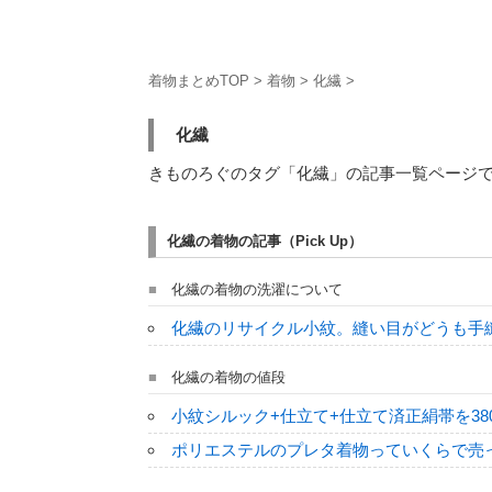
着物まとめTOP
>
着物
>
化繊
>
化繊
きものろぐのタグ「化繊」の記事一覧ページ
化繊の着物の記事（Pick Up）
化繊の着物の洗濯について
化繊のリサイクル小紋。縫い目がどうも手
化繊の着物の値段
小紋シルック+仕立て+仕立て済正絹帯を3
ポリエステルのプレタ着物っていくらで売