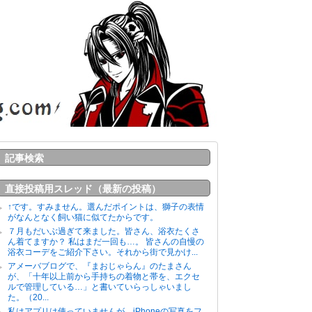
記事検索
直接投稿用スレッド（最新の投稿）
↑です。すみません。選んだポイントは、獅子の表情
がなんとなく飼い猫に似てたからです。
７月もだいぶ過ぎて来ました。皆さん、浴衣たくさ
ん着てますか？ 私はまだ一回も…。 皆さんの自慢の
浴衣コーデをご紹介下さい。それから街で見かけ...
アメーバブログで、『まおじゃらん』のたまさん
が、「十年以上前から手持ちの着物と帯を、エクセ
ルで管理している…」と書いていらっしゃいまし
た。（20...
私はアプリは使っていませんが、iPhoneの写真をフ