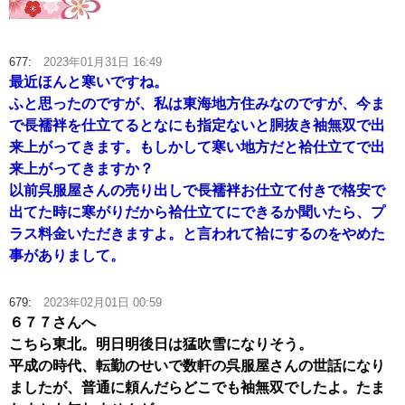
677:
2023年01月31日 16:49
最近ほんと寒いですね。
ふと思ったのですが、私は東海地方住みなのですが、今ま
で長襦袢を仕立てるとなにも指定ないと胴抜き袖無双で出
来上がってきます。もしかして寒い地方だと袷仕立てで出
来上がってきますか？
以前呉服屋さんの売り出しで長襦袢お仕立て付きで格安で
出てた時に寒がりだから袷仕立てにできるか聞いたら、プ
ラス料金いただきますよ。と言われて袷にするのをやめた
事がありまして。
679:
2023年02月01日 00:59
６７７さんへ
こちら東北。明日明後日は猛吹雪になりそう。
平成の時代、転勤のせいで数軒の呉服屋さんの世話になり
ましたが、普通に頼んだらどこでも袖無双でしたよ。たま