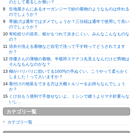
のとして着るしか無い？
生地屋さんにあるオーガンジーで紗の着物のようなものは作れる
のでしょうか？
帯揚げは通年ではダメでしょうか？三分紐は通年で使用して良い
のでしょうか？
有松絞りの浴衣。裾がもつれて歩きにくい。みんなこんなものな
の？
浴衣や洗える着物など自宅で洗って干す時ってどうされてます
か？
俳優さんの薄物の着物。半襦袢ステテコ丸見えなんだけど男物は
そんなもんなのかな？
糊がバリバリに効いてる100均の手ぬぐい。こうやって柔らかく
しました！って人いますか？
着付けの他装をできる方は大概トルソーをお持ちなんでしょう
か？
くけ台もう便利で手放せないよ。ミシンで縫うよりマチ針要らな
いし…
カテゴリ一覧
カテゴリ一覧