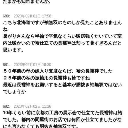
たまかも知れませんが。
680:
2023年02月01日 17:58
こちら北海道ですが袖無双のものしか見たことありません
ね
暑がりさんなら半袖で平気なくらい暖房強くたいていて室
内は暖かいので袷仕立ての長襦袢は却って暑すぎるんだと
思います。
681:
2023年02月01日 18:30
５０年前の母の嫁入り支度ならば、袷の長襦袢でした
２５年前の私の振袖用の長襦袢も袷ですね
最近は長襦袢をお願いすると基本が胴抜き袖無双ではない
でしょうか
682:
2023年02月02日 11:26
10年くらい前に京都の工房の展示会で仕立てた長襦袢は袷
でした。都内の問屋街のお店では何回か仕立てましたがな
にも言わなくても胴抜き袖無双です。