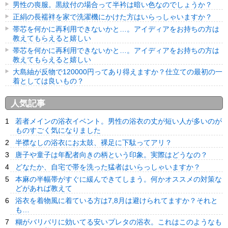
男性の喪服。黒紋付の場合って半衿は暗い色なのでしょうか？
正絹の長襦袢を家で洗濯機にかけた方はいらっしゃいますか？
帯芯を何かに再利用できないかと…。アイディアをお持ちの方は
教えてもらえると嬉しい
帯芯を何かに再利用できないかと…。アイディアをお持ちの方は
教えてもらえると嬉しい
大島紬が反物で120000円ってあり得えますか？仕立ての最初の一
着としては良いもの？
人気記事
若者メインの浴衣イベント。男性の浴衣の丈が短い人が多いのが
ものすごく気になりました
半襟なしの浴衣にお太鼓、裸足に下駄ってアリ？
唐子や童子は年配者向きの柄という印象。実際はどうなの？
どなたか、自宅で帯を洗った猛者はいらっしゃいますか？
本麻の半幅帯がすぐに緩んできてしまう。何かオススメの対策な
どがあれば教えて
浴衣を着物風に着ている方は7,8月は避けられてますか？それと
も…
糊がバリバリに効いてる安いプレタの浴衣。これはこのようなも