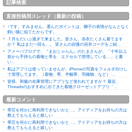
記事検索
直接投稿用スレッド（最新の投稿）
↑です。すみません。選んだポイントは、獅子の表情がなんとなく
飼い猫に似てたからです。
７月もだいぶ過ぎて来ました。皆さん、浴衣たくさん着てます
か？ 私はまだ一回も…。 皆さんの自慢の浴衣コーデをご紹...
アメーバブログで、『まおじゃらん』のたまさんが、「十年以上
前から手持ちの着物と帯を、エクセルで管理している…」と書
い...
私はアプリは使っていませんが、iPhoneの写真をフォルダ分けし
て管理してます。（着物、帯、半幅帯、羽織物、など） ...
皆様、和服の在庫管理にアプリなど使われてますか？ 最近、
Threadsのおすすめに出てきた着物クローゼットアプリ「...
最新コメント
帯芯を何かに再利用できないかと…。アイディアをお持ちの方は
教えてもらえると嬉しい
帯芯を何かに再利用できないかと…。アイディアをお持ちの方は
教えてもらえると嬉しい