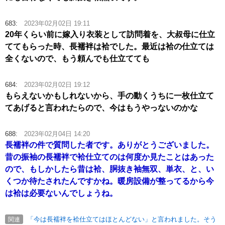
683:
2023年02月02日 19:11
20年くらい前に嫁入り衣装として訪問着を、大叔母に仕立
ててもらった時、長襦袢は袷でした。最近は袷の仕立ては
全くないので、もう頼んでも仕立てても
684:
2023年02月02日 19:12
もらえないかもしれないから、手の動くうちに一枚仕立て
てあげると言われたらので、今はもうやっないのかな
688:
2023年02月04日 14:20
長襦袢の件で質問した者です。ありがとうございました。
昔の振袖の長襦袢で袷仕立てのは何度か見たことはあった
ので、もしかしたら昔は袷、胴抜き袖無双、単衣、と、い
くつか待たされたんですかね。暖房設備が整ってるから今
は袷は必要ないんでしょうね。
「今は長襦袢を袷仕立てはほとんどない」と言われました。そう
関連