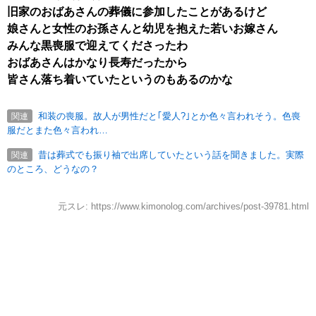
旧家のおばあさんの葬儀に参加したことがあるけど
娘さんと女性のお孫さんと幼児を抱えた若いお嫁さん
みんな黒喪服で迎えてくださったわ
おばあさんはかなり長寿だったから
皆さん落ち着いていたというのもあるのかな
和装の喪服。故人が男性だと｢愛人?｣とか色々言われそう。色喪
関連
服だとまた色々言われ…
昔は葬式でも振り袖で出席していたという話を聞きました。実際
関連
のところ、どうなの？
元スレ: https://www.kimonolog.com/archives/post-39781.html