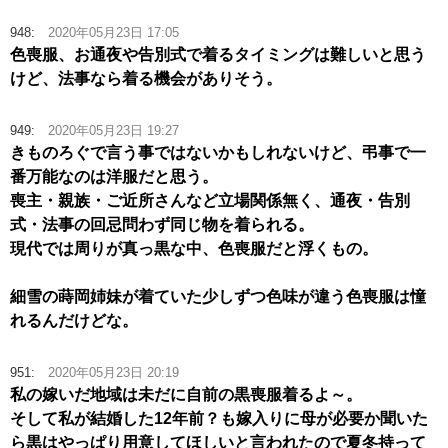
948:
2020年05月23日 17:05
色喪服、お通夜や告別式で着るタイミングは難しいと思う
けど、法事なら着る機会がありそう。
949:
2020年05月23日 19:27
きものろぐで言う事ではないかもしれないけど、弔事で一
番万能なのは洋服だと思う。
喪主・親族・ご近所さんなど立場関係無く、通夜・告別
式・法事の回忌問わず同じ物を着られる。
現代では周りが真っ黒な中、色喪服だと浮くもの。
細雪の蒔岡姉妹が着ていた少しずつ色味が違う色喪服は憧
れるんだけどな。
951:
2020年05月23日 20:19
私の嫁いだ地域は未だに自前の黒喪服着るよ～。
そして私が結婚した12年前？も嫁入りに母が必要か聞いた
ら黒はやっぱり用意してほしいと言われたので夏冬持って