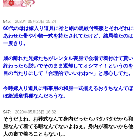
945:
2020年05月23日 15:24
60代の母は嫁入り道具に袷と絽の黒紋付喪服とそれぞれに
あわせた帯や小物一式を持たされてたけど、結局着たのは
一度きり。
歳の離れた兄嫁たちがレンタル喪服で会場で着付けて貰い
終わったら脱いでそのまま返却してオシマイ！というのを
目の当たりにして「合理的でいいわね〜」と感心してた。
今時嫁入り道具に弔事用の和服一式揃えるおうちなんてほ
ぼ絶滅危惧種なんだろうな。
947:
2020年05月23日 16:32
そうだよね、お葬式なんて身内だったらバタバタだから和
服なんて着てる暇なんてないよねぇ。身内が着ないから他
人の喪で着ることもないし。