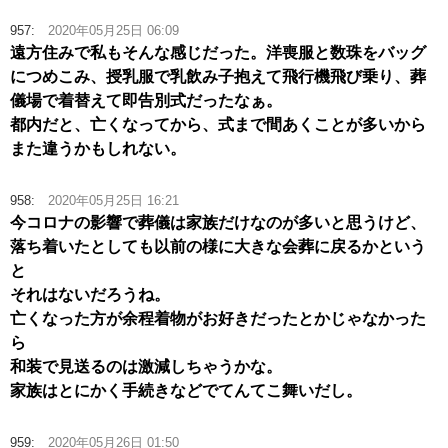
957:
2020年05月25日 06:09
遠方住みで私もそんな感じだった。洋喪服と数珠をバッグ
につめこみ、授乳服で乳飲み子抱えて飛行機飛び乗り、葬
儀場で着替えて即告別式だったなぁ。
都内だと、亡くなってから、式まで間あくことが多いから
また違うかもしれない。
958:
2020年05月25日 16:21
今コロナの影響で葬儀は家族だけなのが多いと思うけど、
落ち着いたとしても以前の様に大きな会葬に戻るかという
と
それはないだろうね。
亡くなった方が余程着物がお好きだったとかじゃなかった
ら
和装で見送るのは激減しちゃうかな。
家族はとにかく手続きなどでてんてこ舞いだし。
959:
2020年05月26日 01:50