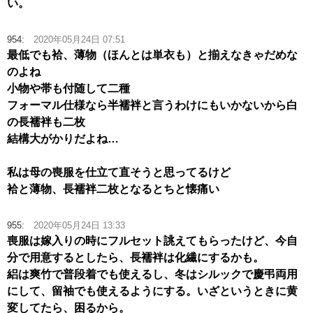
い。
954:
2020年05月24日 07:51
最低でも袷、薄物（ほんとは単衣も）と揃えなきゃだめな
のよね
小物や帯も付随して二種
フォーマル仕様なら半襦袢と言うわけにもいかないから白
の長襦袢も二枚
結構大がかりだよね…
私は母の喪服を仕立て直そうと思ってるけど
袷と薄物、長襦袢二枚となるとちと懐痛い
955:
2020年05月24日 13:33
喪服は嫁入りの時にフルセット誂えてもらったけど、今自
分で用意するとしたら、長襦袢は化繊にするかも。
絽は爽竹で普段着でも使えるし、冬はシルックで慶弔両用
にして、留袖でも使えるようにする。いざというときに黄
変してたら、困るから。