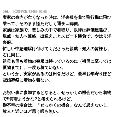
956:
2020年05月24日 20:45
実家の身内が亡くなった時は、洋喪服を着て飛行機に飛び
乗って、そのまま慌ただしく通夜→葬儀。
家族は家族で、悲しみの中で看取り、以降は葬儀屋選び、
親戚・知人へ連絡、出迎え…とスピード勝負で、やはり洋
喪服。
忙しい中急遽駆け付けてくださった親戚・知人の皆様も、
右に同じ。
祖母も母も着物の喪服は持っているのに（祖母に至っては
夏物まで）、一度も着ていない。
というか、実家があるのは田舎だけど、最早お年寄りほど
冠婚葬祭に着物を着ない。
お祝い事に参加するとなると、せっかくの機会だから着物
で!!何着ようかな?と考えられるけど、
御不幸の場合は、「せっかくの機会」なんて思えないし、
故人と近いほど思う暇も無い。