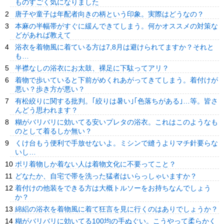
ものすごく気になりました
唐子や童子は年配者向きの柄という印象。実際はどうなの？
本麻の半幅帯がすぐに緩んできてしまう。何かオススメの対策な
どがあれば教えて
浴衣を着物風に着ている方は7,8月は避けられてますか？それと
も…
半襟なしの浴衣にお太鼓、裸足に下駄ってアリ？
着物で歩いていると下前がめくれあがってきてしまう。着付けが
悪い？歩き方が悪い？
有松絞りに関する批判。｢絞りは暑い｣｢色落ちがある｣…等。皆さ
んどう思われます？
糊がバリバリに効いてる安いプレタの浴衣。これはこのようなも
のとして着るしか無い？
くけ台もう便利で手放せないよ。ミシンで縫うよりマチ針要らな
いし…
ポリ着物しか着ない人は着物文化に不要ってこと？
どなたか、自宅で帯を洗った猛者はいらっしゃいますか？
着付けの他装をできる方は大概トルソーをお持ちなんでしょう
か？
綿絽の浴衣を着物風に着て狂言を見に行くのはありでしょうか？
糊がバリバリに効いてる100均の手ぬぐい。こうやって柔らかく