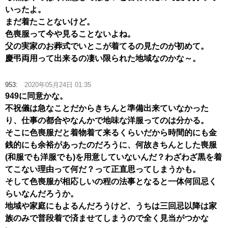
いったよ。
まだ着たことないけど。
色喪服って今や見ることないよね。
父の実家のお葬式でいとこが着てるの見たのが初めて。
慶弔両用って出来るの凄い限られた地域なのかな～。
953:
2020年05月24日 01:35
949に同意かな。
不祝儀は急なことだからきちんと準備出来ていなかった
り、仕事の都合やなんかで地味な洋服ってのは分かる。
そこに色喪服だと着物着て来るくらいだから時間的にも金
銭的にも余裕があったのだろうに、何故きちんとした喪服
(和服でも洋服でも)を用意していないんだ？わざわざ黒を着
てこない理由って何だ？って正直思ってしまうかも。
そして色喪服が相応しいの程の法事となると一体何回忌く
らいなんだろうか。
地域や家庭にもよるんだろうけど、うちは三回忌以降は家
族のみで普段着で済ませてしまうので全く見当がつかな