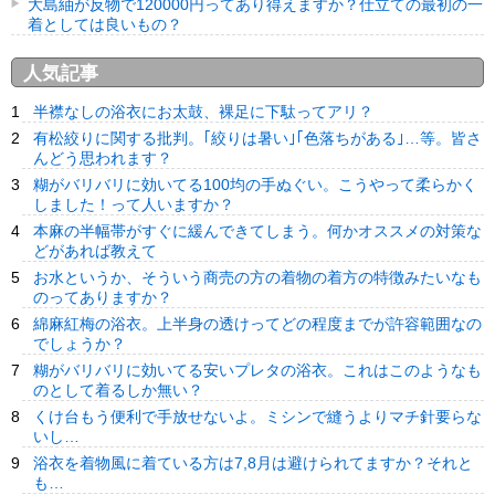
大島紬が反物で120000円ってあり得えますか？仕立ての最初の一
着としては良いもの？
人気記事
半襟なしの浴衣にお太鼓、裸足に下駄ってアリ？
有松絞りに関する批判。｢絞りは暑い｣｢色落ちがある｣…等。皆さ
んどう思われます？
糊がバリバリに効いてる100均の手ぬぐい。こうやって柔らかく
しました！って人いますか？
本麻の半幅帯がすぐに緩んできてしまう。何かオススメの対策な
どがあれば教えて
お水というか、そういう商売の方の着物の着方の特徴みたいなも
のってありますか？
綿麻紅梅の浴衣。上半身の透けってどの程度までが許容範囲なの
でしょうか？
糊がバリバリに効いてる安いプレタの浴衣。これはこのようなも
のとして着るしか無い？
くけ台もう便利で手放せないよ。ミシンで縫うよりマチ針要らな
いし…
浴衣を着物風に着ている方は7,8月は避けられてますか？それと
も…