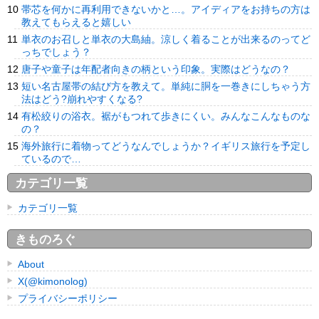
帯芯を何かに再利用できないかと…。アイディアをお持ちの方は
教えてもらえると嬉しい
単衣のお召しと単衣の大島紬。涼しく着ることが出来るのってど
っちでしょう？
唐子や童子は年配者向きの柄という印象。実際はどうなの？
短い名古屋帯の結び方を教えて。単純に胴を一巻きにしちゃう方
法はどう?崩れやすくなる?
有松絞りの浴衣。裾がもつれて歩きにくい。みんなこんなものな
の？
海外旅行に着物ってどうなんでしょうか？イギリス旅行を予定し
ているので…
カテゴリ一覧
カテゴリ一覧
きものろぐ
About
X(@kimonolog)
プライバシーポリシー