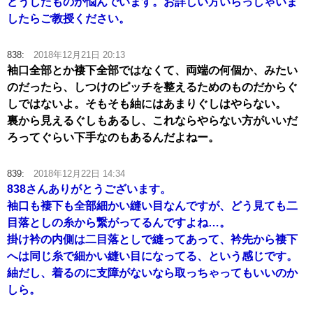
どうしたものか悩んでいます。お詳しい方いらっしゃいま
したらご教授ください。
838:
2018年12月21日 20:13
袖口全部とか褄下全部ではなくて、両端の何個か、みたい
のだったら、しつけのピッチを整えるためのものだからぐ
しではないよ。そもそも紬にはあまりぐしはやらない。
裏から見えるぐしもあるし、これならやらない方がいいだ
ろってぐらい下手なのもあるんだよねー。
839:
2018年12月22日 14:34
838さんありがとうございます。
袖口も褄下も全部細かい縫い目なんですが、どう見ても二
目落としの糸から繋がってるんですよね…。
掛け衿の内側は二目落としで縫ってあって、衿先から褄下
へは同じ糸で細かい縫い目になってる、という感じです。
紬だし、着るのに支障がないなら取っちゃってもいいのか
しら。