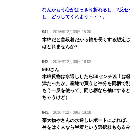
なんかもう心がばっきり折れるし、2反セ
し、どうしてくれよう・・・。
941:
2016年12月09日 15:30
木綿だと普段着だから袖を長くする想定じ
はとれませんか?
942:
2016年12月09日 16:02
940さん
木綿反物は水通ししたら50センチ以上は
津だったか、産地で買うと袖分を同柄で
もう一反を使って、同じ柄なら袖にする
ちゃうけど）
943:
2016年12月09日 18:19
某太物やさんの水通しレポートによれば、1
袴をはく人なら半着という選択肢もある