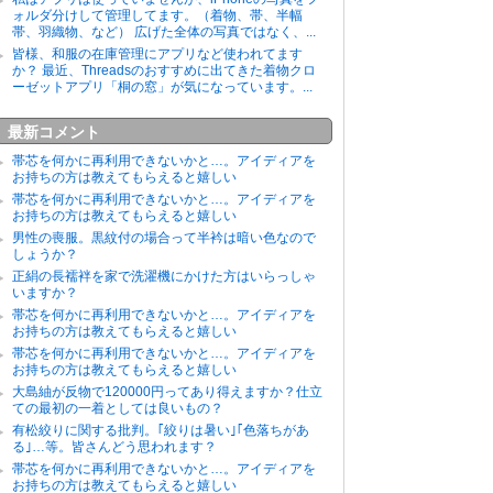
ォルダ分けして管理してます。（着物、帯、半幅
帯、羽織物、など） 広げた全体の写真ではなく、...
皆様、和服の在庫管理にアプリなど使われてます
か？ 最近、Threadsのおすすめに出てきた着物クロ
ーゼットアプリ「桐の窓」が気になっています。...
最新コメント
帯芯を何かに再利用できないかと…。アイディアを
お持ちの方は教えてもらえると嬉しい
帯芯を何かに再利用できないかと…。アイディアを
お持ちの方は教えてもらえると嬉しい
男性の喪服。黒紋付の場合って半衿は暗い色なので
しょうか？
正絹の長襦袢を家で洗濯機にかけた方はいらっしゃ
いますか？
帯芯を何かに再利用できないかと…。アイディアを
お持ちの方は教えてもらえると嬉しい
帯芯を何かに再利用できないかと…。アイディアを
お持ちの方は教えてもらえると嬉しい
大島紬が反物で120000円ってあり得えますか？仕立
ての最初の一着としては良いもの？
有松絞りに関する批判。｢絞りは暑い｣｢色落ちがあ
る｣…等。皆さんどう思われます？
帯芯を何かに再利用できないかと…。アイディアを
お持ちの方は教えてもらえると嬉しい