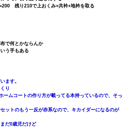
4=200 残り210で上おくみ+共衿+地衿を取る
別布で何とかならんか
ていう手もある
ざいます。
っくり
？ホームコートの作り方が載ってる本持っているので、そっ
でセットのもう一反が赤系なので、キカイダーになるのが
まだ0歳児だけど