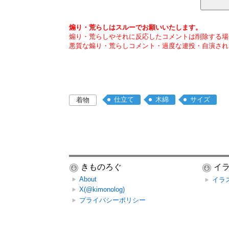
煽り・荒らしはスルーでお願いいたします。
煽り・荒らしやそれに反応したコメントは削除する場
悪質な煽り・荒らしコメント・過度な連投・自演され
仕立て
木綿
サイズ
着物
きものろぐ
イ
About
イラ
X(@kimonolog)
プライバシーポリシー