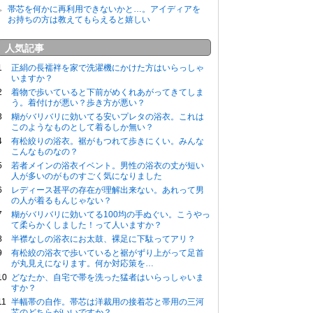
帯芯を何かに再利用できないかと…。アイディアを
お持ちの方は教えてもらえると嬉しい
人気記事
正絹の長襦袢を家で洗濯機にかけた方はいらっしゃ
いますか？
着物で歩いていると下前がめくれあがってきてしま
う。着付けが悪い？歩き方が悪い？
糊がバリバリに効いてる安いプレタの浴衣。これは
このようなものとして着るしか無い？
有松絞りの浴衣。裾がもつれて歩きにくい。みんな
こんなものなの？
若者メインの浴衣イベント。男性の浴衣の丈が短い
人が多いのがものすごく気になりました
レディース甚平の存在が理解出来ない。あれって男
の人が着るもんじゃない？
糊がバリバリに効いてる100均の手ぬぐい。こうやっ
て柔らかくしました！って人いますか？
半襟なしの浴衣にお太鼓、裸足に下駄ってアリ？
有松絞の浴衣で歩いていると裾がずり上がって足首
が丸見えになります。何か対応策を…
どなたか、自宅で帯を洗った猛者はいらっしゃいま
すか？
半幅帯の自作。帯芯は洋裁用の接着芯と帯用の三河
芯のどちらがいいですか？