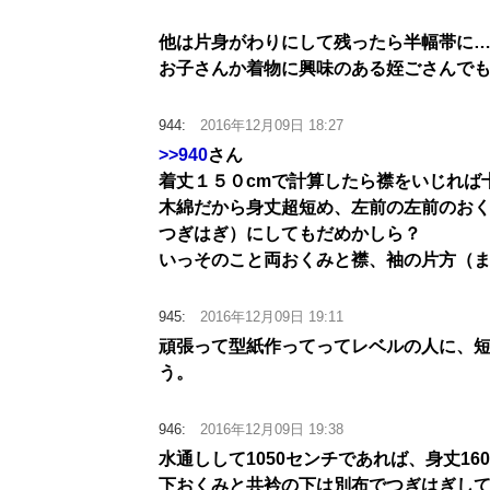
他は片身がわりにして残ったら半幅帯に
お子さんか着物に興味のある姪ごさんで
944:
2016年12月09日 18:27
>>940
さん
着丈１５０cmで計算したら襟をいじれば
木綿だから身丈超短め、左前の左前のお
つぎはぎ）にしてもだめかしら？
いっそのこと両おくみと襟、袖の片方（
945:
2016年12月09日 19:11
頑張って型紙作ってってレベルの人に、
う。
946:
2016年12月09日 19:38
水通しして1050センチであれば、身丈1
下おくみと共衿の下は別布でつぎはぎし