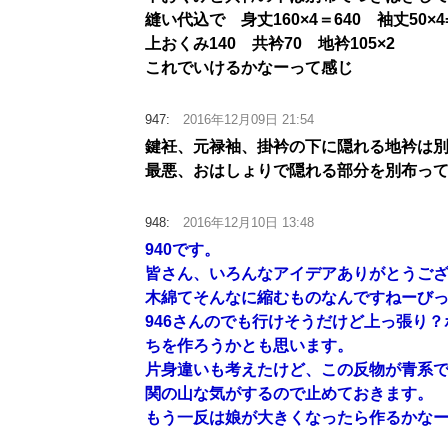
縫い代込で 身丈160×4＝640 袖丈50×
上おくみ140 共衿70 地衿105×2
これでいけるかなーって感じ
947:
2016年12月09日 21:54
鍵衽、元禄袖、掛衿の下に隠れる地衿は
最悪、おはしょりで隠れる部分を別布っ
948:
2016年12月10日 13:48
940です。
皆さん、いろんなアイデアありがとうご
木綿てそんなに縮むものなんですねーび
946さんのでも行けそうだけど上っ張り
ちを作ろうかとも思います。
片身違いも考えたけど、この反物が青系
関の山な気がするので止めておきます。
もう一反は娘が大きくなったら作るかなー