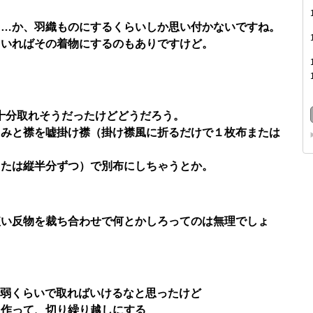
……か、羽織ものにするくらいしか思い付かないですね。
もいればその着物にするのもありですけど。
十分取れそうだったけどどうだろう。
くみと襟を嘘掛け襟（掛け襟風に折るだけで１枚布または
または縦半分ずつ）で別布にしちゃうとか。
短い反物を裁ち合わせで何とかしろってのは無理でしょ
60弱くらいで取ればいけるなと思ったけど
て作って、切り繰り越しにする