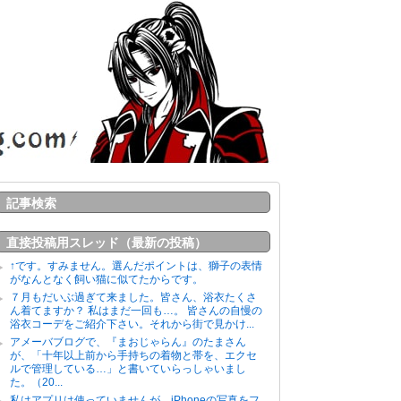
記事検索
直接投稿用スレッド（最新の投稿）
↑です。すみません。選んだポイントは、獅子の表情
がなんとなく飼い猫に似てたからです。
７月もだいぶ過ぎて来ました。皆さん、浴衣たくさ
ん着てますか？ 私はまだ一回も…。 皆さんの自慢の
浴衣コーデをご紹介下さい。それから街で見かけ...
アメーバブログで、『まおじゃらん』のたまさん
が、「十年以上前から手持ちの着物と帯を、エクセ
ルで管理している…」と書いていらっしゃいまし
た。（20...
私はアプリは使っていませんが、iPhoneの写真をフ