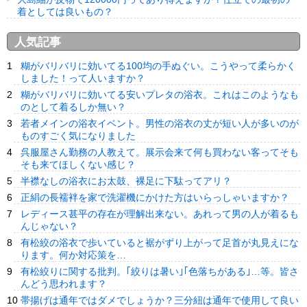
着としては良いもの？
人気記事
糊がバリバリに効いてる100均の手ぬぐい。こうやって柔らかく
しました！って人いますか？
糊がバリバリに効いてる安いプレタの浴衣。これはこのようなも
のとして着るしか無い？
若者メインの浴衣イベント。男性の浴衣の丈が短い人が多いのが
ものすごく気になりました
呉服屋さん勤務の人教えて。展示会来て何も買わない客ってそも
そも来てほしくない感じ？
半襟なしの浴衣にお太鼓、裸足に下駄ってアリ？
正絹の長襦袢を家で洗濯機にかけた方はいらっしゃいますか？
レディース甚平の存在が理解出来ない。あれって男の人が着るも
んじゃない？
有松絞の浴衣で歩いていると裾がずり上がって足首が丸見えにな
ります。何か対応策を…
有松絞りに関する批判。｢絞りは暑い｣｢色落ちがある｣…等。皆さ
んどう思われます？
帯揚げは通年ではダメでしょうか？三分紐は通年で使用して良い