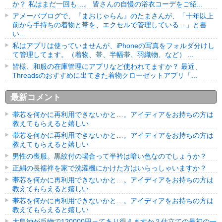
か？ 私はまだ一回も…。 皆さんの自慢の浴衣コーデをご紹...
アメーバブログで、『まおじゃらん』のたまさんが、「十年以上
前から手持ちの着物と帯を、エクセルで管理している…」と書
い...
私はアプリは使っていませんが、iPhoneの写真をフォルダ分けし
て管理してます。（着物、帯、半幅帯、羽織物、など） ...
皆様、和服の在庫管理にアプリなど使われてますか？ 最近、
Threadsのおすすめに出てきた着物クローゼットアプリ「...
最新コメント
帯芯を何かに再利用できないかと…。アイディアをお持ちの方は
教えてもらえると嬉しい
帯芯を何かに再利用できないかと…。アイディアをお持ちの方は
教えてもらえると嬉しい
男性の喪服。黒紋付の場合って半衿は暗い色なのでしょうか？
正絹の長襦袢を家で洗濯機にかけた方はいらっしゃいますか？
帯芯を何かに再利用できないかと…。アイディアをお持ちの方は
教えてもらえると嬉しい
帯芯を何かに再利用できないかと…。アイディアをお持ちの方は
教えてもらえると嬉しい
大島紬が反物で120000円ってあり得えますか？仕立ての最初の一