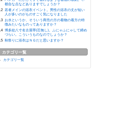
都合な点などありますでしょうか？
若者メインの浴衣イベント。男性の浴衣の丈が短い
人が多いのがものすごく気になりました
お水というか、そういう商売の方の着物の着方の特
徴みたいなものってありますか？
博多紋八寸名古屋帯(芯無し)。ふにゃふにゃして締め
づらい。こういうものなのでしょうか？
秋祭りに浴衣はＮＧだと思いますか？
カテゴリ一覧
カテゴリ一覧