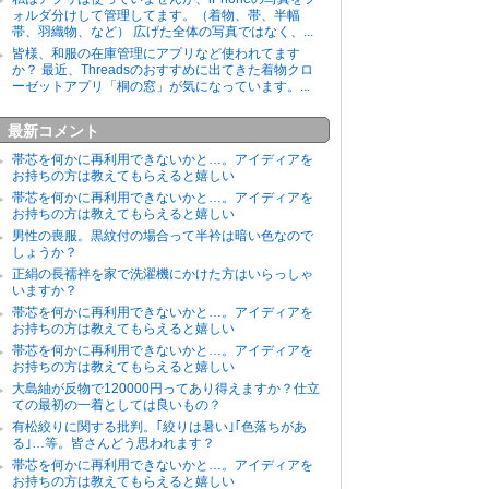
ォルダ分けして管理してます。（着物、帯、半幅
帯、羽織物、など） 広げた全体の写真ではなく、...
皆様、和服の在庫管理にアプリなど使われてます
か？ 最近、Threadsのおすすめに出てきた着物クロ
ーゼットアプリ「桐の窓」が気になっています。...
最新コメント
帯芯を何かに再利用できないかと…。アイディアを
お持ちの方は教えてもらえると嬉しい
帯芯を何かに再利用できないかと…。アイディアを
お持ちの方は教えてもらえると嬉しい
男性の喪服。黒紋付の場合って半衿は暗い色なので
しょうか？
正絹の長襦袢を家で洗濯機にかけた方はいらっしゃ
いますか？
帯芯を何かに再利用できないかと…。アイディアを
お持ちの方は教えてもらえると嬉しい
帯芯を何かに再利用できないかと…。アイディアを
お持ちの方は教えてもらえると嬉しい
大島紬が反物で120000円ってあり得えますか？仕立
ての最初の一着としては良いもの？
有松絞りに関する批判。｢絞りは暑い｣｢色落ちがあ
る｣…等。皆さんどう思われます？
帯芯を何かに再利用できないかと…。アイディアを
お持ちの方は教えてもらえると嬉しい