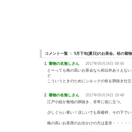
コメント一覧 ： 5月下旬(夏日)のお茶会。袷の
着物の名無しさん
2017年05月24日 09:45
とーっても格の高いお茶会なら袷以外ありえない
ど
こういうときのためにシルックの袷を胴抜き仕立
着物の名無しさん
2017年05月24日 19:48
江戸小紋か無地の胴抜き、非常に役に立つ。
少しぐらい寒い！涼しいでも長襦袢、その下でい
格の高いお茶席のお出かけの方は是非・・・・・