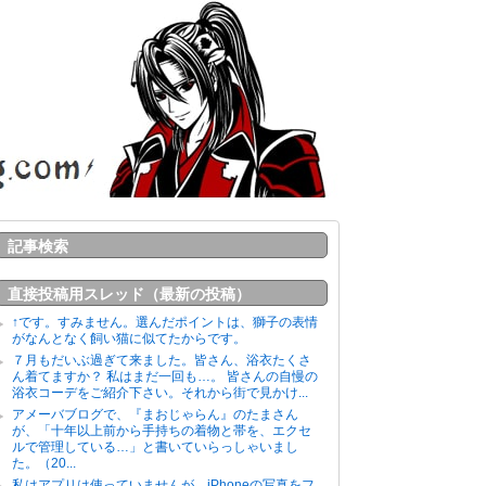
記事検索
直接投稿用スレッド（最新の投稿）
↑です。すみません。選んだポイントは、獅子の表情
がなんとなく飼い猫に似てたからです。
７月もだいぶ過ぎて来ました。皆さん、浴衣たくさ
ん着てますか？ 私はまだ一回も…。 皆さんの自慢の
浴衣コーデをご紹介下さい。それから街で見かけ...
アメーバブログで、『まおじゃらん』のたまさん
が、「十年以上前から手持ちの着物と帯を、エクセ
ルで管理している…」と書いていらっしゃいまし
た。（20...
私はアプリは使っていませんが、iPhoneの写真をフ