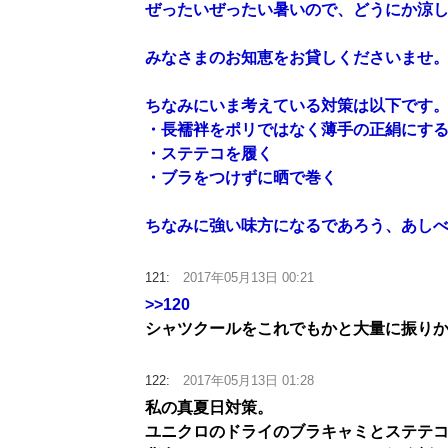
ぜったいぜったい暑いので、どうにか涼
みなさまのお知恵をお貸しくださいませ
ちなみにいま考えている対策は以下です
・長襦袢をポリではなく薄手の正絹にする
・ステテコを履く
・ブラをつけずに晒で巻く
ちなみに強い味方になるであろう、あし
121:
2017年05月13日 00:21
>>120
シャツクールをこれでもかと大量に振り
122:
2017年05月13日 01:28
私の真夏日対策。
ユニクロのドライのブラキャミとステテ