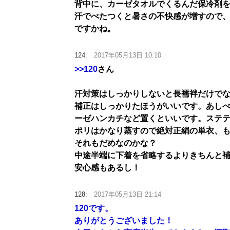
背中に、カーゼタオルでくるんだ保冷剤
汗でべたつくと暑さの不快感が増すので
ですかね。
124:
2017年05月13日 10:10
>>120
さん
汗対策はしっかりしないと長襦袢だけで
補正はしっかりたほうがいいです。あし
ーゼハンカチなど置くといいです。ステ
ポリはかなり蒸すので絶対正絹の単衣、
それもだめなのかな？
中途半端に下着を省略するよりきちんと
安心感もあるし！
128:
2017年05月13日 21:14
120です。
ありがとうございました！