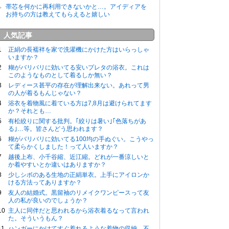
帯芯を何かに再利用できないかと…。アイディアを
お持ちの方は教えてもらえると嬉しい
人気記事
正絹の長襦袢を家で洗濯機にかけた方はいらっしゃ
いますか？
糊がバリバリに効いてる安いプレタの浴衣。これは
このようなものとして着るしか無い？
レディース甚平の存在が理解出来ない。あれって男
の人が着るもんじゃない？
浴衣を着物風に着ている方は7,8月は避けられてます
か？それとも…
有松絞りに関する批判。｢絞りは暑い｣｢色落ちがあ
る｣…等。皆さんどう思われます？
糊がバリバリに効いてる100均の手ぬぐい。こうやっ
て柔らかくしました！って人いますか？
越後上布、小千谷縮、近江縮。どれが一番涼しいと
か着やすいとか違いはありますか？
少しシボのある生地の正絹単衣。上手にアイロンか
ける方法ってありますか？
友人の結婚式。黒留袖のリメイクワンピースって友
人の私が良いのでしょうか？
主人に同伴だと思われるから浴衣着るなって言われ
た。そういうもん？
ハンガーにかけてすぐ着れるような着物の収納。不