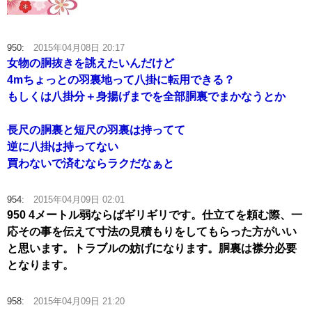
950:
2015年04月08日 20:17
女物の胴抜きを誂えたいんだけど
4mちょっとの羽裏地って八掛に転用できる？
もしくは八掛分＋身揚げまでを全部胴裏でまかなうとか
長尺の胴裏と短尺の羽裏は持ってて
逆に八掛は持ってない
買わないで済むならラクだなぁと
954:
2015年04月09日 02:01
950 4メートル弱ならばギリギリです。仕立てを頼む際、一
応その事を伝えて寸法の見積もりをしてもらった方がいい
と思います。トラブルの妨げになります。胴裏は襟分必要
となります。
958:
2015年04月09日 21:20