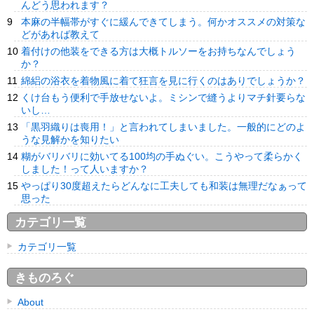
んどう思われます？
本麻の半幅帯がすぐに緩んできてしまう。何かオススメの対策な
どがあれば教えて
着付けの他装をできる方は大概トルソーをお持ちなんでしょう
か？
綿絽の浴衣を着物風に着て狂言を見に行くのはありでしょうか？
くけ台もう便利で手放せないよ。ミシンで縫うよりマチ針要らな
いし…
「黒羽織りは喪用！」と言われてしまいました。一般的にどのよ
うな見解かを知りたい
糊がバリバリに効いてる100均の手ぬぐい。こうやって柔らかく
しました！って人いますか？
やっぱり30度超えたらどんなに工夫しても和装は無理だなぁって
思った
カテゴリ一覧
カテゴリ一覧
きものろぐ
About