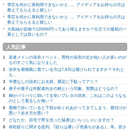
帯芯を何かに再利用できないかと…。アイディアをお持ちの方は
教えてもらえると嬉しい
帯芯を何かに再利用できないかと…。アイディアをお持ちの方は
教えてもらえると嬉しい
大島紬が反物で120000円ってあり得えますか？仕立ての最初の一
着としては良いもの？
人気記事
若者メインの浴衣イベント。男性の浴衣の丈が短い人が多いのが
ものすごく気になりました
浴衣を着物風に着ている方は7,8月は避けられてますか？それと
も…
半襟なしの浴衣にお太鼓、裸足に下駄ってアリ？
唐子や童子は年配者向きの柄という印象。実際はどうなの？
糊がバリバリに効いてる安いプレタの浴衣。これはこのようなも
のとして着るしか無い？
着物で歩いていると下前がめくれあがってきてしまう。着付けが
悪い？歩き方が悪い？
どなたか、自宅で帯を洗った猛者はいらっしゃいますか？
有松絞りに関する批判。｢絞りは暑い｣｢色落ちがある｣…等。皆さ