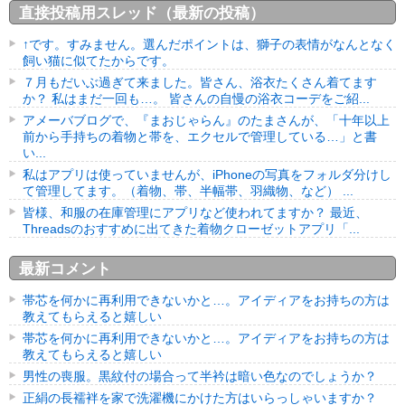
直接投稿用スレッド（最新の投稿）
↑です。すみません。選んだポイントは、獅子の表情がなんとなく
飼い猫に似てたからです。
７月もだいぶ過ぎて来ました。皆さん、浴衣たくさん着てます
か？ 私はまだ一回も…。 皆さんの自慢の浴衣コーデをご紹...
アメーバブログで、『まおじゃらん』のたまさんが、「十年以上
前から手持ちの着物と帯を、エクセルで管理している…」と書
い...
私はアプリは使っていませんが、iPhoneの写真をフォルダ分けし
て管理してます。（着物、帯、半幅帯、羽織物、など） ...
皆様、和服の在庫管理にアプリなど使われてますか？ 最近、
Threadsのおすすめに出てきた着物クローゼットアプリ「...
最新コメント
帯芯を何かに再利用できないかと…。アイディアをお持ちの方は
教えてもらえると嬉しい
帯芯を何かに再利用できないかと…。アイディアをお持ちの方は
教えてもらえると嬉しい
男性の喪服。黒紋付の場合って半衿は暗い色なのでしょうか？
正絹の長襦袢を家で洗濯機にかけた方はいらっしゃいますか？