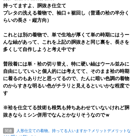
持ってますよ、胴抜き仕立て
プレタの洗える着物で、袖口＋裾回し（普通の袷の半分く
らいの長さ・縦方向）
これとは別の着物で、単で生地が厚くて単の時期にはうー
んな紬があって、これを上記の胴抜きと同じ裏を、長さを
多くして自作しようと考え中です
普段着には単・袷の切り替え、特に硬い紬はウール並みに
自由にしていいと個人的には考えてて、そのまま袷の時期
に着るのもありだと思ってるので、たんに暗い色調の着物
のからすきな明るい色がチラリと見えるといいかな程度で
す
※袷を仕立てる技術も根気も持ちあわせていないけれど胴
抜きならミシン併用でなんとかなりそうなのでｗ
人形仕立ての着物。持ってる人いますか？メリットデメリットな
関連