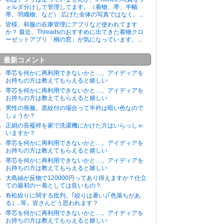
ォルダ分けして管理してます。（着物、帯、半幅
帯、羽織物、など） 広げた全体の写真ではなく、...
皆様、和服の在庫管理にアプリなど使われてます
か？ 最近、Threadsのおすすめに出てきた着物クロ
ーゼットアプリ「桐の窓」が気になっています。...
最新コメント
帯芯を何かに再利用できないかと…。アイディアを
お持ちの方は教えてもらえると嬉しい
帯芯を何かに再利用できないかと…。アイディアを
お持ちの方は教えてもらえると嬉しい
男性の喪服。黒紋付の場合って半衿は暗い色なので
しょうか？
正絹の長襦袢を家で洗濯機にかけた方はいらっしゃ
いますか？
帯芯を何かに再利用できないかと…。アイディアを
お持ちの方は教えてもらえると嬉しい
帯芯を何かに再利用できないかと…。アイディアを
お持ちの方は教えてもらえると嬉しい
大島紬が反物で120000円ってあり得えますか？仕立
ての最初の一着としては良いもの？
有松絞りに関する批判。｢絞りは暑い｣｢色落ちがあ
る｣…等。皆さんどう思われます？
帯芯を何かに再利用できないかと…。アイディアを
お持ちの方は教えてもらえると嬉しい