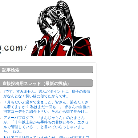
記事検索
直接投稿用スレッド（最新の投稿）
↑です。すみません。選んだポイントは、獅子の表情
がなんとなく飼い猫に似てたからです。
７月もだいぶ過ぎて来ました。皆さん、浴衣たくさ
ん着てますか？ 私はまだ一回も…。 皆さんの自慢の
浴衣コーデをご紹介下さい。それから街で見かけ...
アメーバブログで、『まおじゃらん』のたまさん
が、「十年以上前から手持ちの着物と帯を、エクセ
ルで管理している…」と書いていらっしゃいまし
た。（20...
私はアプリは使っていませんが、iPhoneの写真をフ