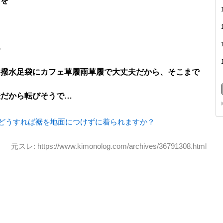
りを
い
、撥水足袋にカフェ草履雨草履で大丈夫だから、そこまで
法だから転びそうで…
どうすれば裾を地面につけずに着られますか？
元スレ: https://www.kimonolog.com/archives/36791308.html