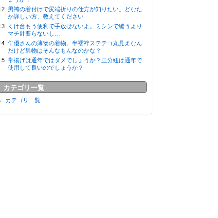
男袴の着付けで尻端折りの仕方が知りたい。どなた
か詳しい方、教えてください
くけ台もう便利で手放せないよ。ミシンで縫うより
マチ針要らないし…
俳優さんの薄物の着物。半襦袢ステテコ丸見えなん
だけど男物はそんなもんなのかな？
帯揚げは通年ではダメでしょうか？三分紐は通年で
使用して良いのでしょうか？
カテゴリ一覧
カテゴリ一覧