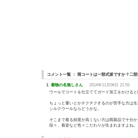
コメント一覧 ： 雨コートは一部式派ですか？二
着物の名無しさん
2014年11月06日 21:55
ウールでコートを仕立ててガード加工をかけると
ちょっと重いとかチクチクするのが苦手な方は生
シルクウールならどうかな。
そこまで着る頻度が高くない方は既製品で十分か
段々、着姿など色々こだわりが生まれますよね。