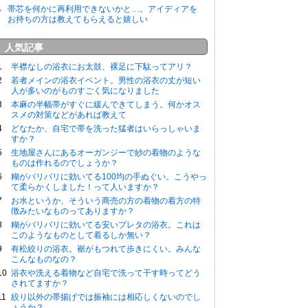
帯芯を何かに再利用できないかと…。アイディアを
お持ちの方は教えてもらえると嬉しい
人気記事
半襟なしの浴衣にお太鼓、裸足に下駄ってアリ？
若者メインの浴衣イベント。男性の浴衣の丈が短い
人が多いのがものすごく気になりました
本麻の半幅帯がすぐに緩んできてしまう。何かオス
スメの対策などがあれば教えて
どなたか、自宅で帯を洗った猛者はいらっしゃいま
すか？
生地屋さんにあるオーガンジーで紗の着物のような
ものは作れるのでしょうか？
糊がバリバリに効いてる100均の手ぬぐい。こうやっ
て柔らかくしました！って人いますか？
お水というか、そういう商売の方の着物の着方の特
徴みたいなものってありますか？
糊がバリバリに効いてる安いプレタの浴衣。これは
このようなものとして着るしか無い？
有松絞りの浴衣。裾がもつれて歩きにくい。みんな
こんなものなの？
浴衣や洗える着物など自宅で洗って干す時ってどう
されてますか？
絞り以外の帯揚げでは振袖には相応しくないのでし
ょうか？