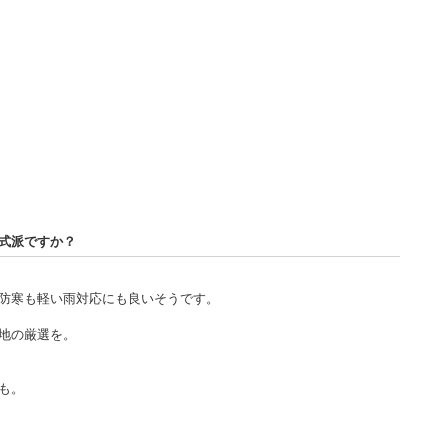
部式派ですか？
防寒も軽い雨対応にも良いそうです。
地の厳選を。
も。