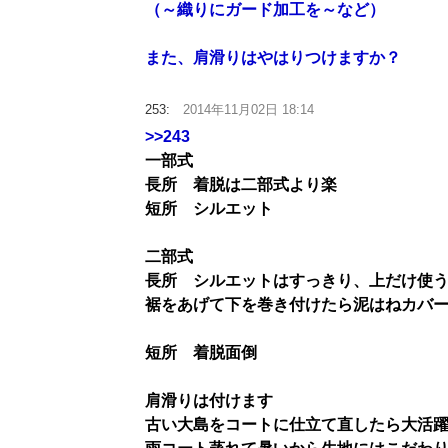
（～織りにガード加工を～など）
また、肩滑りはやはりつけますか？
253:
2014年11月02日 18:14
>>243
一部式
長所 着脱は二部式より楽
短所 シルエット
二部式
長所 シルエットはすっきり、上だけ使
裾をあげて下を巻き付けたら泥はねカバ
短所 着脱面倒
肩滑りは付けます
古い大島をコートに仕立て直したら大活