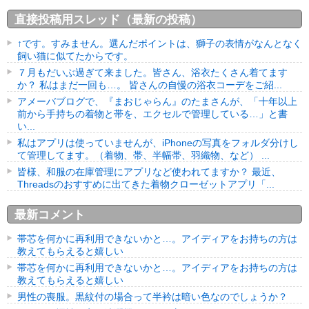
直接投稿用スレッド（最新の投稿）
↑です。すみません。選んだポイントは、獅子の表情がなんとなく
飼い猫に似てたからです。
７月もだいぶ過ぎて来ました。皆さん、浴衣たくさん着てます
か？ 私はまだ一回も…。 皆さんの自慢の浴衣コーデをご紹...
アメーバブログで、『まおじゃらん』のたまさんが、「十年以上
前から手持ちの着物と帯を、エクセルで管理している…」と書
い...
私はアプリは使っていませんが、iPhoneの写真をフォルダ分けし
て管理してます。（着物、帯、半幅帯、羽織物、など） ...
皆様、和服の在庫管理にアプリなど使われてますか？ 最近、
Threadsのおすすめに出てきた着物クローゼットアプリ「...
最新コメント
帯芯を何かに再利用できないかと…。アイディアをお持ちの方は
教えてもらえると嬉しい
帯芯を何かに再利用できないかと…。アイディアをお持ちの方は
教えてもらえると嬉しい
男性の喪服。黒紋付の場合って半衿は暗い色なのでしょうか？