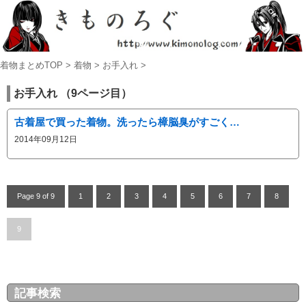
着物まとめTOP
>
着物
>
お手入れ
>
お手入れ （9ページ目）
古着屋で買った着物。洗ったら樟脳臭がすごく…
2014年09月12日
Page 9 of 9
1
2
3
4
5
6
7
8
9
記事検索