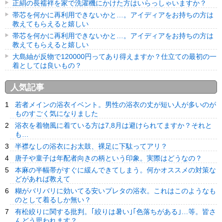
正絹の長襦袢を家で洗濯機にかけた方はいらっしゃいますか？
帯芯を何かに再利用できないかと…。アイディアをお持ちの方は
教えてもらえると嬉しい
帯芯を何かに再利用できないかと…。アイディアをお持ちの方は
教えてもらえると嬉しい
大島紬が反物で120000円ってあり得えますか？仕立ての最初の一
着としては良いもの？
人気記事
若者メインの浴衣イベント。男性の浴衣の丈が短い人が多いのが
ものすごく気になりました
浴衣を着物風に着ている方は7,8月は避けられてますか？それと
も…
半襟なしの浴衣にお太鼓、裸足に下駄ってアリ？
唐子や童子は年配者向きの柄という印象。実際はどうなの？
本麻の半幅帯がすぐに緩んできてしまう。何かオススメの対策な
どがあれば教えて
糊がバリバリに効いてる安いプレタの浴衣。これはこのようなも
のとして着るしか無い？
有松絞りに関する批判。｢絞りは暑い｣｢色落ちがある｣…等。皆さ
んどう思われます？