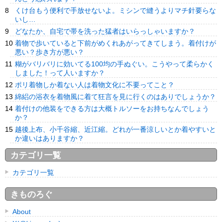
くけ台もう便利で手放せないよ。ミシンで縫うよりマチ針要らな
いし…
どなたか、自宅で帯を洗った猛者はいらっしゃいますか？
着物で歩いていると下前がめくれあがってきてしまう。着付けが
悪い？歩き方が悪い？
糊がバリバリに効いてる100均の手ぬぐい。こうやって柔らかく
しました！って人いますか？
ポリ着物しか着ない人は着物文化に不要ってこと？
綿絽の浴衣を着物風に着て狂言を見に行くのはありでしょうか？
着付けの他装をできる方は大概トルソーをお持ちなんでしょう
か？
越後上布、小千谷縮、近江縮。どれが一番涼しいとか着やすいと
か違いはありますか？
カテゴリ一覧
カテゴリ一覧
きものろぐ
About