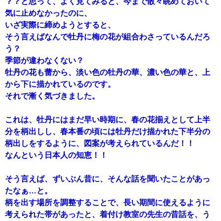
？？と思って、よく見てみると、今まで散々眺めておいて
気に止めなかったのに、
いざ実際に締めようとすると、
そう言えばなんで牡丹に梅の花が組合わさっているんだろ
う？
季節が違わなくない？
牡丹の花も蕾から、淡い色の牡丹の華、濃い色の華と、上
から下に描かれているのです。
それで漸く気づきました。
これは、牡丹にはまだ早い時期に、春の花揃えとして上半
分を柄出しし、春本番の頃には牡丹だけ描かれた下半分の
柄出しをするように、図案が考えられているんだ！！
なんという日本人の知恵！！
そう言えば、ずいぶん昔に、そんな話を聞いたことがあっ
たなぁ…と。
柄を出す場所を調整することで、長い期間に使えるように
考えられた帯があったと、着付け教室の先生の昔話を、う