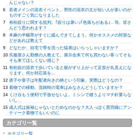
んじゃない？
若者メインの浴衣イベント。男性の浴衣の丈が短い人が多いのが
ものすごく気になりました
有松絞りに関する批判。｢絞りは暑い｣｢色落ちがある｣…等。皆さ
んどう思われます？
本麻の半幅帯がすぐに緩んできてしまう。何かオススメの対策な
どがあれば教えて
どなたか、自宅で帯を洗った猛者はいらっしゃいますか？
呉服屋さん勤務の人教えて。展示会来て何も買わない客ってそも
そも来てほしくない感じ？
有松絞の浴衣で歩いていると裾がずり上がって足首が丸見えにな
ります。何か対応策を…
唐子や童子は年配者向きの柄という印象。実際はどうなの？
着物での移動。混雑時の電車はみなさんどうしていますか？
くけ台もう便利で手放せないよ。ミシンで縫うよりマチ針要らな
いし…
成人式は振袖じゃないとだめなのかな？大人っぽく黒羽織にアン
ティーク着物でもいいのに
カテゴリ一覧
カテゴリ一覧