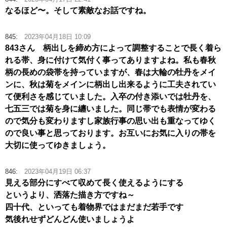
なるほど〜。そして素敵なお話ですね。
845:
2023年04月18日 10:09
843さん 柄出しを締め方によって調整することで長く着ら
れる帯、身に付けて気付く事ってありますよね。私も春秋
柄の長めの袋帯を持っていますが、春は大輪の牡丹をメイ
ンに、秋は菊をメインに柄出し出来るように工夫されてい
て便利さを感じていました。入卒の付き添いでは牡丹を、
七五三では菊を身に纏いました。同じ帯でも表情が変わる
ので気分も変わりますし家族行事の思い出も重なってゆく
ので良い事と思っております。お互いにお気に入りの帯を
大切に使ってゆきましょう。
846:
2023年04月19日 06:37
見える部分にすべて収めて長く使えるようにする
というより、洒落た描き方ですね～
四十代、といっても着物界ではまだまだ若手です
気後れせずどんどん使いましょうよ