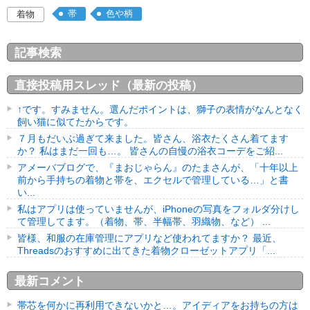
帯
色や柄
着物
記事検索
直接投稿用スレッド（最新の投稿）
↑です。すみません。選んだポイントは、獅子の表情がなんとなく
飼い猫に似てたからです。
７月もだいぶ過ぎて来ました。皆さん、浴衣たくさん着てます
か？ 私はまだ一回も…。 皆さんの自慢の浴衣コーデをご紹...
アメーバブログで、『まおじゃらん』のたまさんが、「十年以上
前から手持ちの着物と帯を、エクセルで管理している…」と書
い...
私はアプリは使っていませんが、iPhoneの写真をフォルダ分けし
て管理してます。（着物、帯、半幅帯、羽織物、など） ...
皆様、和服の在庫管理にアプリなど使われてますか？ 最近、
Threadsのおすすめに出てきた着物クローゼットアプリ「...
最新コメント
帯芯を何かに再利用できないかと…。アイディアをお持ちの方は