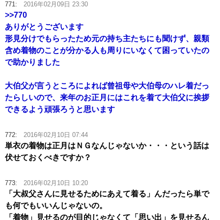
771:
2016年02月09日 23:30
>>770
ありがとうございます
形見分けでもらったため元の持ち主たちにも聞けず、親類
含め着物のことが分かる人も周りにいなくて困っていたの
で助かりました
大伯父が言うところによれば曾祖母や大伯母のハレ着だっ
たらしいので、来年のお正月にはこれを着て大伯父に挨拶
できるよう頑張ろうと思います
772:
2016年02月10日 07:44
単衣の着物は正月はＮＧなんじゃないか・・・という話は
伏せておくべきですか？
773:
2016年02月10日 10:20
「大叔父さんに見せるためにあえて着る」んだったら単で
も何でもいいんじゃないの。
「着物」見せるのが目的じゃなくて「思い出」を見せるん