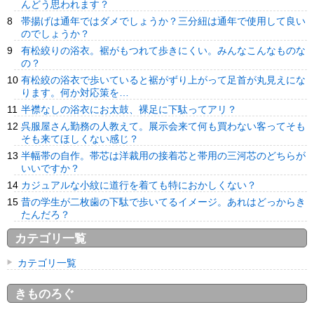
んどう思われます？
帯揚げは通年ではダメでしょうか？三分紐は通年で使用して良い
のでしょうか？
有松絞りの浴衣。裾がもつれて歩きにくい。みんなこんなものな
の？
有松絞の浴衣で歩いていると裾がずり上がって足首が丸見えにな
ります。何か対応策を…
半襟なしの浴衣にお太鼓、裸足に下駄ってアリ？
呉服屋さん勤務の人教えて。展示会来て何も買わない客ってそも
そも来てほしくない感じ？
半幅帯の自作。帯芯は洋裁用の接着芯と帯用の三河芯のどちらが
いいですか？
カジュアルな小紋に道行を着ても特におかしくない？
昔の学生が二枚歯の下駄で歩いてるイメージ。あれはどっからき
たんだろ？
カテゴリ一覧
カテゴリ一覧
きものろぐ