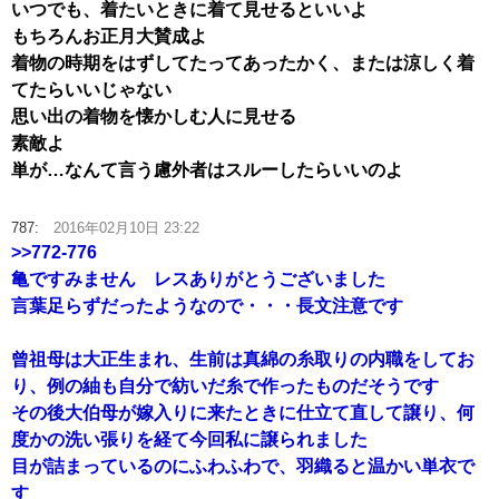
いつでも、着たいときに着て見せるといいよ
もちろんお正月大賛成よ
着物の時期をはずしてたってあったかく、または涼しく着
てたらいいじゃない
思い出の着物を懐かしむ人に見せる
素敵よ
単が…なんて言う慮外者はスルーしたらいいのよ
787:
2016年02月10日 23:22
>>772-776
亀ですみません レスありがとうございました
言葉足らずだったようなので・・・長文注意です
曾祖母は大正生まれ、生前は真綿の糸取りの内職をしてお
り、例の紬も自分で紡いだ糸で作ったものだそうです
その後大伯母が嫁入りに来たときに仕立て直して譲り、何
度かの洗い張りを経て今回私に譲られました
目が詰まっているのにふわふわで、羽織ると温かい単衣で
す