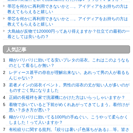
帯芯を何かに再利用できないかと…。アイディアをお持ちの方は
教えてもらえると嬉しい
帯芯を何かに再利用できないかと…。アイディアをお持ちの方は
教えてもらえると嬉しい
大島紬が反物で120000円ってあり得えますか？仕立ての最初の一
着としては良いもの？
人気記事
糊がバリバリに効いてる安いプレタの浴衣。これはこのようなも
のとして着るしか無い？
レディース甚平の存在が理解出来ない。あれって男の人が着るも
んじゃない？
若者メインの浴衣イベント。男性の浴衣の丈が短い人が多いのが
ものすごく気になりました
正絹の長襦袢を家で洗濯機にかけた方はいらっしゃいますか？
着物で歩いていると下前がめくれあがってきてしまう。着付けが
悪い？歩き方が悪い？
糊がバリバリに効いてる100均の手ぬぐい。こうやって柔らかく
しました！って人いますか？
有松絞りに関する批判。｢絞りは暑い｣｢色落ちがある｣…等。皆さ