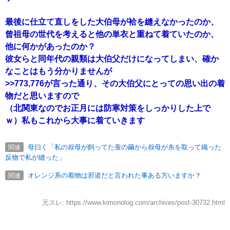
最後に仕立て直しをした大伯母が袷を縫えなかったのか、
曾祖母の世代を考えると他の単衣と重ねて着ていたのか、
他に何かがあったのか？
彼女らと同年代の親類は大伯父だけになってしまい、確か
なことはもう分かりませんが
>>773,776
が言った通り、その大伯父にとっての思い出の着
物だと思いますので
（北関東なのでお正月には防寒対策をしっかりした上で
ｗ）私もこれから大事に着ていきます
母曰く「私の叔母が飼ってた蚕の繭から叔母が糸を取って織った
関連
反物で私が縫った」
オレンジ系の着物は邪道だと言われた事ある方いますか？
関連
元スレ: https://www.kimonolog.com/archives/post-30732.html