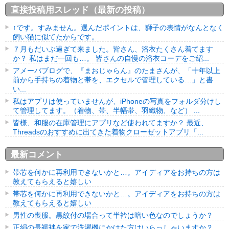
直接投稿用スレッド（最新の投稿）
↑です。すみません。選んだポイントは、獅子の表情がなんとなく
飼い猫に似てたからです。
７月もだいぶ過ぎて来ました。皆さん、浴衣たくさん着てます
か？ 私はまだ一回も…。 皆さんの自慢の浴衣コーデをご紹...
アメーバブログで、『まおじゃらん』のたまさんが、「十年以上
前から手持ちの着物と帯を、エクセルで管理している…」と書
い...
私はアプリは使っていませんが、iPhoneの写真をフォルダ分けし
て管理してます。（着物、帯、半幅帯、羽織物、など） ...
皆様、和服の在庫管理にアプリなど使われてますか？ 最近、
Threadsのおすすめに出てきた着物クローゼットアプリ「...
最新コメント
帯芯を何かに再利用できないかと…。アイディアをお持ちの方は
教えてもらえると嬉しい
帯芯を何かに再利用できないかと…。アイディアをお持ちの方は
教えてもらえると嬉しい
男性の喪服。黒紋付の場合って半衿は暗い色なのでしょうか？
正絹の長襦袢を家で洗濯機にかけた方はいらっしゃいますか？