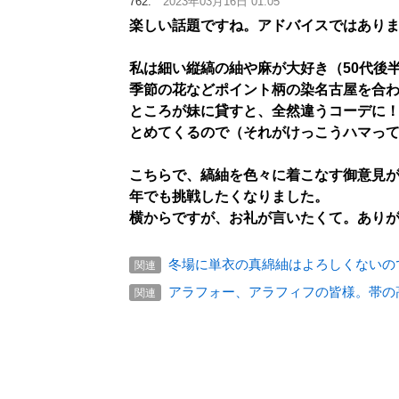
762:
2023年03月16日 01:05
楽しい話題ですね。アドバイスではあり
私は細い縦縞の紬や麻が大好き（50代後
季節の花などポイント柄の染名古屋を合
ところが妹に貸すと、全然違うコーデに
とめてくるので（それがけっこうハマっ
こちらで、縞紬を色々に着こなす御意見
年でも挑戦したくなりました。
横からですが、お礼が言いたくて。あり
冬場に単衣の真綿紬はよろしくないの
関連
アラフォー、アラフィフの皆様。帯の
関連