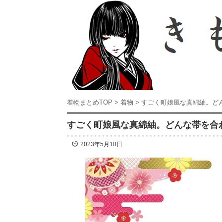
着物まとめTOP
>
着物
>
すごく町娘風な真綿紬。ど
すごく町娘風な真綿紬。どんな帯を合
2023年5月10日