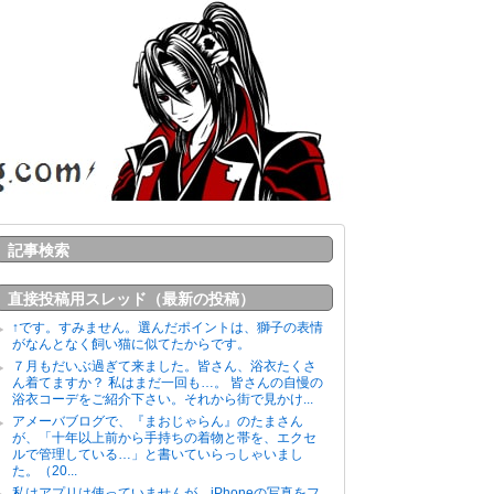
記事検索
直接投稿用スレッド（最新の投稿）
↑です。すみません。選んだポイントは、獅子の表情
がなんとなく飼い猫に似てたからです。
７月もだいぶ過ぎて来ました。皆さん、浴衣たくさ
ん着てますか？ 私はまだ一回も…。 皆さんの自慢の
浴衣コーデをご紹介下さい。それから街で見かけ...
アメーバブログで、『まおじゃらん』のたまさん
が、「十年以上前から手持ちの着物と帯を、エクセ
ルで管理している…」と書いていらっしゃいまし
た。（20...
私はアプリは使っていませんが、iPhoneの写真をフ