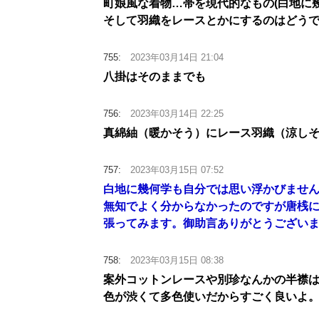
町娘風な着物…帯を現代的なもの(白地に
そして羽織をレースとかにするのはどう
755:
2023年03月14日 21:04
八掛はそのままでも
756:
2023年03月14日 22:25
真綿紬（暖かそう）にレース羽織（涼し
757:
2023年03月15日 07:52
白地に幾何学も自分では思い浮かびませ
無知でよく分からなかったのですが唐桟
張ってみます。御助言ありがとうござい
758:
2023年03月15日 08:38
案外コットンレースや別珍なんかの半襟
色が渋くて多色使いだからすごく良いよ