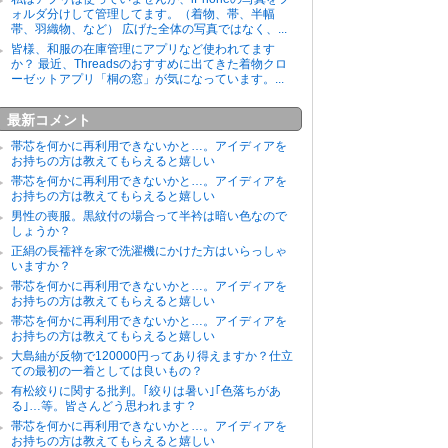
ォルダ分けして管理してます。（着物、帯、半幅
帯、羽織物、など） 広げた全体の写真ではなく、...
皆様、和服の在庫管理にアプリなど使われてます
か？ 最近、Threadsのおすすめに出てきた着物クロ
ーゼットアプリ「桐の窓」が気になっています。...
最新コメント
帯芯を何かに再利用できないかと…。アイディアを
お持ちの方は教えてもらえると嬉しい
帯芯を何かに再利用できないかと…。アイディアを
お持ちの方は教えてもらえると嬉しい
男性の喪服。黒紋付の場合って半衿は暗い色なので
しょうか？
正絹の長襦袢を家で洗濯機にかけた方はいらっしゃ
いますか？
帯芯を何かに再利用できないかと…。アイディアを
お持ちの方は教えてもらえると嬉しい
帯芯を何かに再利用できないかと…。アイディアを
お持ちの方は教えてもらえると嬉しい
大島紬が反物で120000円ってあり得えますか？仕立
ての最初の一着としては良いもの？
有松絞りに関する批判。｢絞りは暑い｣｢色落ちがあ
る｣…等。皆さんどう思われます？
帯芯を何かに再利用できないかと…。アイディアを
お持ちの方は教えてもらえると嬉しい