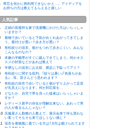
帯芯を何かに再利用できないかと…。アイディアを
お持ちの方は教えてもらえると嬉しい
人気記事
正絹の長襦袢を家で洗濯機にかけた方はいらっしゃ
いますか？
着物で歩いていると下前がめくれあがってきてしま
う。着付けが悪い？歩き方が悪い？
有松絞りの浴衣。裾がもつれて歩きにくい。みんな
こんなものなの？
本麻の半幅帯がすぐに緩んできてしまう。何かオス
スメの対策などがあれば教えて
半襟なしの浴衣にお太鼓、裸足に下駄ってアリ？
有松絞りに関する批判。｢絞りは暑い｣｢色落ちがあ
る｣…等。皆さんどう思われます？
有松絞の浴衣で歩いていると裾がずり上がって足首
が丸見えになります。何か対応策を…
どなたか、自宅で帯を洗った猛者はいらっしゃいま
すか？
レディース甚平の存在が理解出来ない。あれって男
の人が着るもんじゃない？
呉服屋さん勤務の人教えて。展示会来て何も買わな
い客ってそもそも来てほしくない感じ？
浴衣を着物風に着ている方は7,8月は避けられてます
か？それとも…