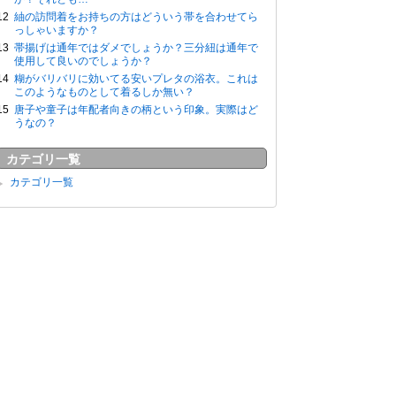
紬の訪問着をお持ちの方はどういう帯を合わせてら
っしゃいますか？
帯揚げは通年ではダメでしょうか？三分紐は通年で
使用して良いのでしょうか？
糊がバリバリに効いてる安いプレタの浴衣。これは
このようなものとして着るしか無い？
唐子や童子は年配者向きの柄という印象。実際はど
うなの？
カテゴリ一覧
カテゴリ一覧