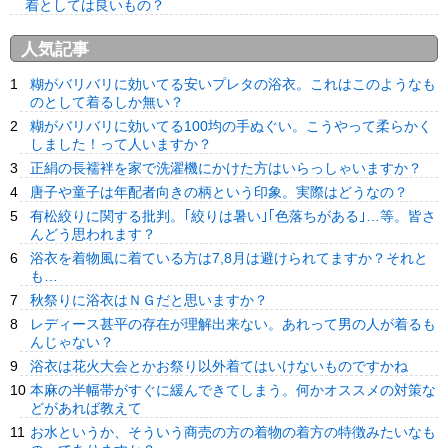
着としては良いもの？
人気記事
糊がバリバリに効いてる安いプレタの浴衣。これはこのようなも
のとして着るしか無い？
糊がバリバリに効いてる100均の手ぬぐい。こうやって柔らかく
しました！って人いますか？
正絹の長襦袢を家で洗濯機にかけた方はいらっしゃいますか？
唐子や童子は年配者向きの柄という印象。実際はどうなの？
有松絞りに関する批判。｢絞りは暑い｣｢色落ちがある｣…等。皆さ
んどう思われます？
浴衣を着物風に着ている方は7,8月は避けられてますか？それと
も…
秋祭りに浴衣はＮＧだと思いますか？
レディース甚平の存在が理解出来ない。あれって男の人が着るも
んじゃない？
浴衣は花火大会とかお祭り以外着てはいけないものですかね
本麻の半幅帯がすぐに緩んできてしまう。何かオススメの対策な
どがあれば教えて
お水というか、そういう商売の方の着物の着方の特徴みたいなも