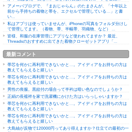
アメーバブログで、『まおじゃらん』のたまさんが、「十年以上
前から手持ちの着物と帯を、エクセルで管理している…」と書
い...
私はアプリは使っていませんが、iPhoneの写真をフォルダ分けし
て管理してます。（着物、帯、半幅帯、羽織物、など） ...
皆様、和服の在庫管理にアプリなど使われてますか？ 最近、
Threadsのおすすめに出てきた着物クローゼットアプリ「...
最新コメント
帯芯を何かに再利用できないかと…。アイディアをお持ちの方は
教えてもらえると嬉しい
帯芯を何かに再利用できないかと…。アイディアをお持ちの方は
教えてもらえると嬉しい
男性の喪服。黒紋付の場合って半衿は暗い色なのでしょうか？
正絹の長襦袢を家で洗濯機にかけた方はいらっしゃいますか？
帯芯を何かに再利用できないかと…。アイディアをお持ちの方は
教えてもらえると嬉しい
帯芯を何かに再利用できないかと…。アイディアをお持ちの方は
教えてもらえると嬉しい
大島紬が反物で120000円ってあり得えますか？仕立ての最初の一