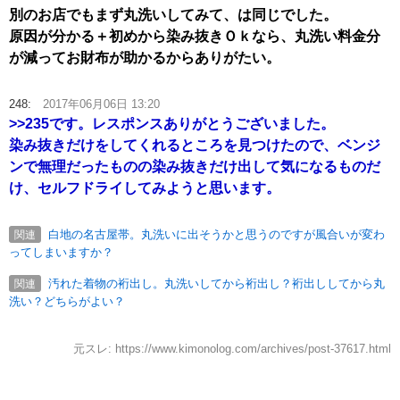
別のお店でもまず丸洗いしてみて、は同じでした。
原因が分かる＋初めから染み抜きＯｋなら、丸洗い料金分
が減ってお財布が助かるからありがたい。
248:
2017年06月06日 13:20
>>235
です。レスポンスありがとうございました。
染み抜きだけをしてくれるところを見つけたので、ベンジ
ンで無理だったものの染み抜きだけ出して気になるものだ
け、セルフドライしてみようと思います。
白地の名古屋帯。丸洗いに出そうかと思うのですが風合いが変わ
関連
ってしまいますか？
汚れた着物の裄出し。丸洗いしてから裄出し？裄出ししてから丸
関連
洗い？どちらがよい？
元スレ: https://www.kimonolog.com/archives/post-37617.html