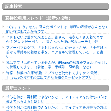
記事検索
直接投稿用スレッド（最新の投稿）
↑です。すみません。選んだポイントは、獅子の表情がなんとなく
飼い猫に似てたからです。
７月もだいぶ過ぎて来ました。皆さん、浴衣たくさん着てます
か？ 私はまだ一回も…。 皆さんの自慢の浴衣コーデをご紹...
アメーバブログで、『まおじゃらん』のたまさんが、「十年以上
前から手持ちの着物と帯を、エクセルで管理している…」と書
い...
私はアプリは使っていませんが、iPhoneの写真をフォルダ分けし
て管理してます。（着物、帯、半幅帯、羽織物、など） ...
皆様、和服の在庫管理にアプリなど使われてますか？ 最近、
Threadsのおすすめに出てきた着物クローゼットアプリ「...
最新コメント
帯芯を何かに再利用できないかと…。アイディアをお持ちの方は
教えてもらえると嬉しい
帯芯を何かに再利用できないかと…。アイディアをお持ちの方は