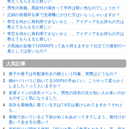
教えてもらえると嬉しい
男性の喪服。黒紋付の場合って半衿は暗い色なのでしょうか？
正絹の長襦袢を家で洗濯機にかけた方はいらっしゃいますか？
帯芯を何かに再利用できないかと…。アイディアをお持ちの方は
教えてもらえると嬉しい
帯芯を何かに再利用できないかと…。アイディアをお持ちの方は
教えてもらえると嬉しい
大島紬が反物で120000円ってあり得えますか？仕立ての最初の一
着としては良いもの？
人気記事
唐子や童子は年配者向きの柄という印象。実際はどうなの？
糊がバリバリに効いてる100均の手ぬぐい。こうやって柔らかく
しました！って人いますか？
若者メインの浴衣イベント。男性の浴衣の丈が短い人が多いのが
ものすごく気になりました
浴衣を着物風に着ている方は7,8月は避けられてますか？それと
も…
着物で歩いていると下前がめくれあがってきてしまう。着付けが
悪い？歩き方が悪い？