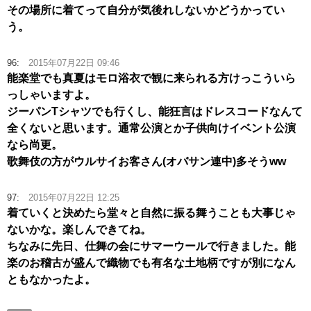
その場所に着てって自分が気後れしないかどうかってい
う。
96:
2015年07月22日 09:46
能楽堂でも真夏はモロ浴衣で観に来られる方けっこういら
っしゃいますよ。
ジーパンTシャツでも行くし、能狂言はドレスコードなんて
全くないと思います。通常公演とか子供向けイベント公演
なら尚更。
歌舞伎の方がウルサイお客さん(オバサン連中)多そうww
97:
2015年07月22日 12:25
着ていくと決めたら堂々と自然に振る舞うことも大事じゃ
ないかな。楽しんできてね。
ちなみに先日、仕舞の会にサマーウールで行きました。能
楽のお稽古が盛んで織物でも有名な土地柄ですが別になん
ともなかったよ。