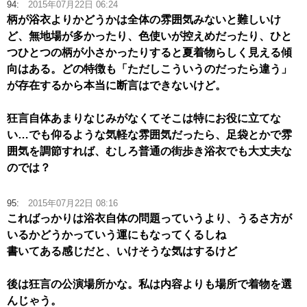
94:
2015年07月22日 06:24
柄が浴衣よりかどうかは全体の雰囲気みないと難しいけ
ど、無地場が多かったり、色使いが控えめだったり、ひと
つひとつの柄が小さかったりすると夏着物らしく見える傾
向はある。どの特徴も「ただしこういうのだったら違う」
が存在するから本当に断言はできないけど。
狂言自体あまりなじみがなくてそこは特にお役に立てな
い…でも仰るような気軽な雰囲気だったら、足袋とかで雰
囲気を調節すれば、むしろ普通の街歩き浴衣でも大丈夫な
のでは？
95:
2015年07月22日 08:16
こればっかりは浴衣自体の問題っていうより、うるさ方が
いるかどうかっていう運にもなってくるしね
書いてある感じだと、いけそうな気はするけど
後は狂言の公演場所かな。私は内容よりも場所で着物を選
んじゃう。