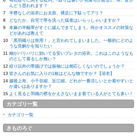
有松絞りに関する批判。｢絞りは暑い｣｢色落ちがある｣…等。皆さ
んどう思われます？
半襟なしの浴衣にお太鼓、裸足に下駄ってアリ？
どなたか、自宅で帯を洗った猛者はいらっしゃいますか？
本麻の半幅帯がすぐに緩んできてしまう。何かオススメの対策な
どがあれば教えて
「黒羽織りは喪用！」と言われてしまいました。一般的にどのよ
うな見解かを知りたい
糊がバリバリに効いてる安いプレタの浴衣。これはこのようなも
のとして着るしか無い？
絞り以外の帯揚げでは振袖には相応しくないのでしょうか？
皆さんのお気に入りの1枚はどんな物ですか？【浴衣】
越後上布、小千谷縮、近江縮。どれが一番涼しいとか着やすいと
か違いはありますか？
よく見ると羽織の襟をかえさないまま着ている人がとても多い！
カテゴリ一覧
カテゴリ一覧
きものろぐ