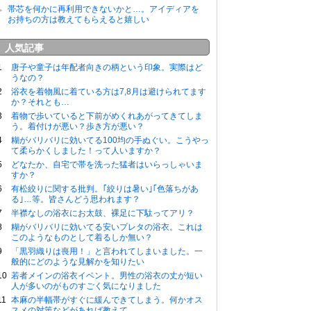
帯芯を何かに再利用できないかと…。アイディアを
お持ちの方は教えてもらえると嬉しい
人気記事
唐子や童子は年配者向きの柄という印象。実際はど
うなの？
浴衣を着物風に着ている方は7,8月は避けられてます
か？それとも…
着物で歩いていると下前がめくれあがってきてしま
う。着付けが悪い？歩き方が悪い？
糊がバリバリに効いてる100均の手ぬぐい。こうやっ
て柔らかくしました！って人いますか？
どなたか、自宅で帯を洗った猛者はいらっしゃいま
すか？
有松絞りに関する批判。｢絞りは暑い｣｢色落ちがあ
る｣…等。皆さんどう思われます？
半襟なしの浴衣にお太鼓、裸足に下駄ってアリ？
糊がバリバリに効いてる安いプレタの浴衣。これは
このようなものとして着るしか無い？
「黒羽織りは喪用！」と言われてしまいました。一
般的にどのような見解かを知りたい
若者メインの浴衣イベント。男性の浴衣の丈が短い
人が多いのがものすごく気になりました
本麻の半幅帯がすぐに緩んできてしまう。何かオス
スメの対策などがあれば教えて