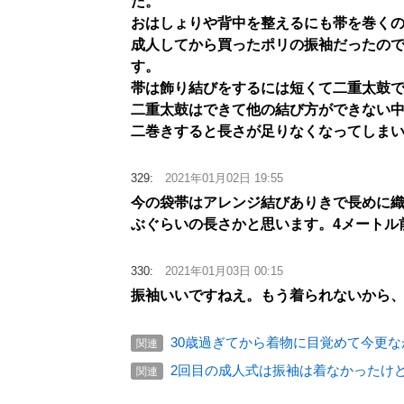
た。
おはしょりや背中を整えるにも帯を巻くの
成人してから買ったポリの振袖だったの
す。
帯は飾り結びをするには短くて二重太鼓
二重太鼓はできて他の結び方ができない
二巻きすると長さが足りなくなってしま
329:
2021年01月02日 19:55
今の袋帯はアレンジ結びありきで長めに
ぶぐらいの長さかと思います。4メートル
330:
2021年01月03日 00:15
振袖いいですねえ。もう着られないから
30歳過ぎてから着物に目覚めて今更
関連
2回目の成人式は振袖は着なかったけ
関連