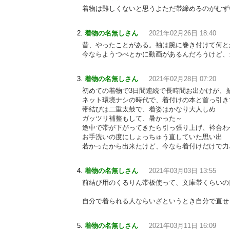
着物は難しくないと思うよただ帯締めるのがむず
着物の名無しさん
2021年02月26日 18:40
昔、やったことがある。袖は腕に巻き付けて何と
今ならようつべとかに動画があるんだろうけど、
着物の名無しさん
2021年02月28日 07:20
初めての着物で3日間連続で長時間お出かけが、
ネット環境ナシの時代で、着付けの本と首っ引き
帯結びは二重太鼓で、着姿はかなり大人しめ
ガッツリ補整もして、暑かった～
途中で帯が下がってきたら引っ張り上げ、衿合わ
お手洗いの度にしょっちゅう直していた思い出
若かったから出来たけど、今なら着付けだけで力
着物の名無しさん
2021年03月03日 13:55
前結び用のくるりん帯板使って、文庫帯くらいの
自分で着られる人ならいざというとき自分で直せ
着物の名無しさん
2021年03月11日 16:09