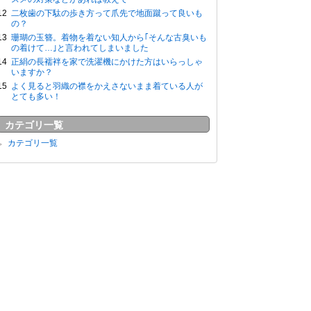
二枚歯の下駄の歩き方って爪先で地面蹴って良いも
の？
珊瑚の玉簪。着物を着ない知人から｢そんな古臭いも
の着けて…｣と言われてしまいました
正絹の長襦袢を家で洗濯機にかけた方はいらっしゃ
いますか？
よく見ると羽織の襟をかえさないまま着ている人が
とても多い！
カテゴリ一覧
カテゴリ一覧