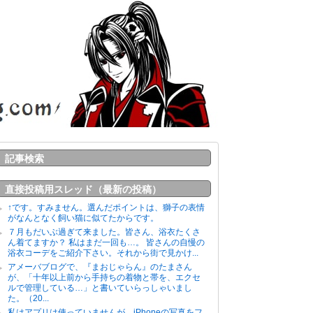
記事検索
直接投稿用スレッド（最新の投稿）
↑です。すみません。選んだポイントは、獅子の表情
がなんとなく飼い猫に似てたからです。
７月もだいぶ過ぎて来ました。皆さん、浴衣たくさ
ん着てますか？ 私はまだ一回も…。 皆さんの自慢の
浴衣コーデをご紹介下さい。それから街で見かけ...
アメーバブログで、『まおじゃらん』のたまさん
が、「十年以上前から手持ちの着物と帯を、エクセ
ルで管理している…」と書いていらっしゃいまし
た。（20...
私はアプリは使っていませんが、iPhoneの写真をフ