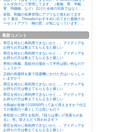
ォルダ分けして管理してます。（着物、帯、半幅
帯、羽織物、など） 広げた全体の写真ではなく、...
皆様、和服の在庫管理にアプリなど使われてます
か？ 最近、Threadsのおすすめに出てきた着物クロ
ーゼットアプリ「桐の窓」が気になっています。...
最新コメント
帯芯を何かに再利用できないかと…。アイディアを
お持ちの方は教えてもらえると嬉しい
帯芯を何かに再利用できないかと…。アイディアを
お持ちの方は教えてもらえると嬉しい
男性の喪服。黒紋付の場合って半衿は暗い色なので
しょうか？
正絹の長襦袢を家で洗濯機にかけた方はいらっしゃ
いますか？
帯芯を何かに再利用できないかと…。アイディアを
お持ちの方は教えてもらえると嬉しい
帯芯を何かに再利用できないかと…。アイディアを
お持ちの方は教えてもらえると嬉しい
大島紬が反物で120000円ってあり得えますか？仕立
ての最初の一着としては良いもの？
有松絞りに関する批判。｢絞りは暑い｣｢色落ちがあ
る｣…等。皆さんどう思われます？
帯芯を何かに再利用できないかと…。アイディアを
お持ちの方は教えてもらえると嬉しい