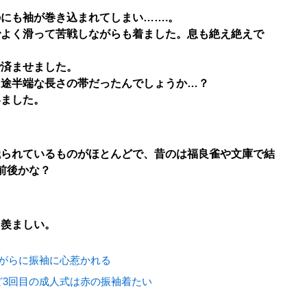
にも袖が巻き込まれてしまい…….。
でよく滑って苦戦しながらも着ました。息も絶え絶えで
で済ませました。
中途半端な長さの帯だったんでしょうか…？
いました。
織られているものがほとんどで、昔のは福良雀や文庫で結
前後かな？
、羨ましい。
ながらに振袖に心惹かれる
ど3回目の成人式は赤の振袖着たい