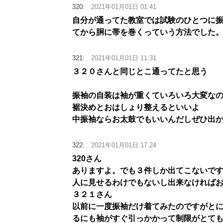
320:
2021年01月01日 01:41
自分が通ってた教室では試験のひとつに
てから胴に帯を巻くっていう方法でした
321:
2021年01月01日 11:31
３２０さんと同じとこ通ってたと思う
振袖の自装は袖が重くていろいろ大変な
裾決めとおはしょり整えるといいよ
中振袖ならお太鼓でもいいんだしぜひ出
322:
2021年01月01日 17:24
320さん
ありますよ。でも３件しか出てこないで
人に見せるわけでもないし出来なければ
３２１さん
以前に一度振袖だけ着てみたのですがと
るにも袖がすぐ引っかかって制限がとて