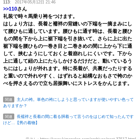
113:
2017年05月12日 21:46
>>110
さん
礼装で時々馬乗り袴をつけます。
はしょり方は、長着と襦袢の背縫いの下端を一摘まみにし
て腰ひもに通しています。腰ひもに通す時は、長着と腰ひ
もの間を下から上に裾下端を引き抜いて、さらに上に出た
裾下端を腰ひもの一巻き目と二巻きめの間に上から下に通
して、挟むようにしておくと着崩れしにくいです。下から
上に通して紐の上にたらしかけるだけだと、動いているう
ちにはしょりが外れます。特に長着が、共裏だったりする
と重いので外れやすく、はずれると結構なおもさで袴のか
べを押さえるので立ち居振舞いにストレスをかんじます。
主人の袴。単色の袴にしようと思っていますが使いやすい色って
関連
ありますか？
長襦袢と長着の間に着る胴着って言うのをはじめて知ったんです
関連
けど…【男の着物】