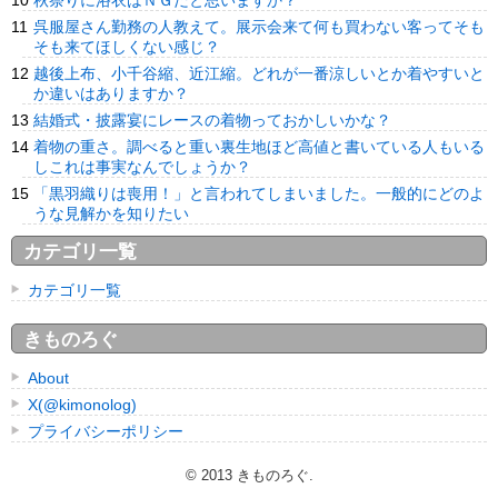
秋祭りに浴衣はＮＧだと思いますか？
呉服屋さん勤務の人教えて。展示会来て何も買わない客ってそも
そも来てほしくない感じ？
越後上布、小千谷縮、近江縮。どれが一番涼しいとか着やすいと
か違いはありますか？
結婚式・披露宴にレースの着物っておかしいかな？
着物の重さ。調べると重い裏生地ほど高値と書いている人もいる
しこれは事実なんでしょうか？
「黒羽織りは喪用！」と言われてしまいました。一般的にどのよ
うな見解かを知りたい
カテゴリ一覧
カテゴリ一覧
きものろぐ
About
X(@kimonolog)
プライバシーポリシー
© 2013
きものろぐ
.