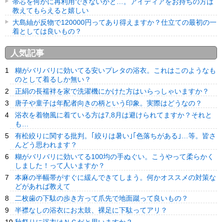
帯芯を何かに再利用できないかと…。アイディアをお持ちの方は
教えてもらえると嬉しい
大島紬が反物で120000円ってあり得えますか？仕立ての最初の一
着としては良いもの？
人気記事
糊がバリバリに効いてる安いプレタの浴衣。これはこのようなも
のとして着るしか無い？
正絹の長襦袢を家で洗濯機にかけた方はいらっしゃいますか？
唐子や童子は年配者向きの柄という印象。実際はどうなの？
浴衣を着物風に着ている方は7,8月は避けられてますか？それと
も…
有松絞りに関する批判。｢絞りは暑い｣｢色落ちがある｣…等。皆さ
んどう思われます？
糊がバリバリに効いてる100均の手ぬぐい。こうやって柔らかく
しました！って人いますか？
本麻の半幅帯がすぐに緩んできてしまう。何かオススメの対策な
どがあれば教えて
二枚歯の下駄の歩き方って爪先で地面蹴って良いもの？
半襟なしの浴衣にお太鼓、裸足に下駄ってアリ？