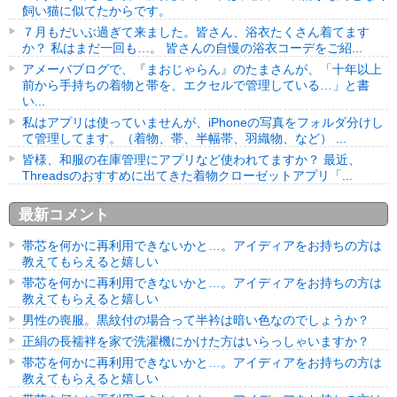
飼い猫に似てたからです。
７月もだいぶ過ぎて来ました。皆さん、浴衣たくさん着てます
か？ 私はまだ一回も…。 皆さんの自慢の浴衣コーデをご紹...
アメーバブログで、『まおじゃらん』のたまさんが、「十年以上
前から手持ちの着物と帯を、エクセルで管理している…」と書
い...
私はアプリは使っていませんが、iPhoneの写真をフォルダ分けし
て管理してます。（着物、帯、半幅帯、羽織物、など） ...
皆様、和服の在庫管理にアプリなど使われてますか？ 最近、
Threadsのおすすめに出てきた着物クローゼットアプリ「...
最新コメント
帯芯を何かに再利用できないかと…。アイディアをお持ちの方は
教えてもらえると嬉しい
帯芯を何かに再利用できないかと…。アイディアをお持ちの方は
教えてもらえると嬉しい
男性の喪服。黒紋付の場合って半衿は暗い色なのでしょうか？
正絹の長襦袢を家で洗濯機にかけた方はいらっしゃいますか？
帯芯を何かに再利用できないかと…。アイディアをお持ちの方は
教えてもらえると嬉しい