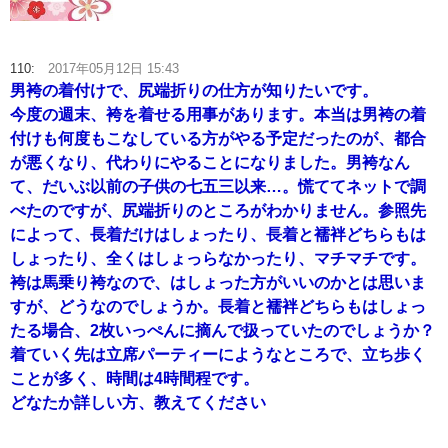
110:
2017年05月12日 15:43
男袴の着付けで、尻端折りの仕方が知りたいです。
今度の週末、袴を着せる用事があります。本当は男袴の着
付けも何度もこなしている方がやる予定だったのが、都合
が悪くなり、代わりにやることになりました。男袴なん
て、だいぶ以前の子供の七五三以来…。慌ててネットで調
べたのですが、尻端折りのところがわかりません。参照先
によって、長着だけはしょったり、長着と襦袢どちらもは
しょったり、全くはしょっらなかったり、マチマチです。
袴は馬乗り袴なので、はしょった方がいいのかとは思いま
すが、どうなのでしょうか。長着と襦袢どちらもはしょっ
たる場合、2枚いっぺんに摘んで扱っていたのでしょうか？
着ていく先は立席パーティーにようなところで、立ち歩く
ことが多く、時間は4時間程です。
どなたか詳しい方、教えてください