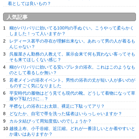
着としては良いもの？
人気記事
糊がバリバリに効いてる100均の手ぬぐい。こうやって柔らかく
しました！って人いますか？
レディース甚平の存在が理解出来ない。あれって男の人が着るも
んじゃない？
呉服屋さん勤務の人教えて。展示会来て何も買わない客ってそも
そも来てほしくない感じ？
糊がバリバリに効いてる安いプレタの浴衣。これはこのようなも
のとして着るしか無い？
若者メインの浴衣イベント。男性の浴衣の丈が短い人が多いのが
ものすごく気になりました
平安時代の履物はどう見ても現代の靴。どうして着物になって草
履や下駄だけに…？
半襟なしの浴衣にお太鼓、裸足に下駄ってアリ？
どなたか、自宅で帯を洗った猛者はいらっしゃいますか？
カルタ結びって周知度低いのでしょうか？
越後上布、小千谷縮、近江縮。どれが一番涼しいとか着やすいと
か違いはありますか？