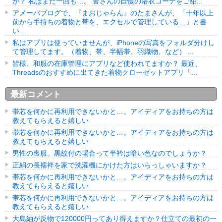
か？ 私はまだ一回も…。 皆さんの自慢の浴衣コーデをご紹...
アメーバブログで、『まおじゃらん』のたまさんが、「十年以上
前から手持ちの着物と帯を、エクセルで管理している…」と書
い...
私はアプリは使っていませんが、iPhoneの写真をフォルダ分けし
て管理してます。（着物、帯、半幅帯、羽織物、など） ...
皆様、和服の在庫管理にアプリなど使われてますか？ 最近、
Threadsのおすすめに出てきた着物クローゼットアプリ「...
最新コメント
帯芯を何かに再利用できないかと…。アイディアをお持ちの方は
教えてもらえると嬉しい
帯芯を何かに再利用できないかと…。アイディアをお持ちの方は
教えてもらえると嬉しい
男性の喪服。黒紋付の場合って半衿は暗い色なのでしょうか？
正絹の長襦袢を家で洗濯機にかけた方はいらっしゃいますか？
帯芯を何かに再利用できないかと…。アイディアをお持ちの方は
教えてもらえると嬉しい
帯芯を何かに再利用できないかと…。アイディアをお持ちの方は
教えてもらえると嬉しい
大島紬が反物で120000円ってあり得えますか？仕立ての最初の一