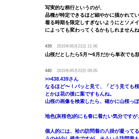
写実的な柄行というのが、
品種が特定できるほど細やかに描かれて
着る時期を限定しすぎないようにとソメ
によっても変わってくるかもしれません
439:
2015年05月21日 21:06
山桜だとしたら5月〜6月だから単衣でも
440:
2015年05月22日 09:05
>>438.439
さん
なるほど〜！パッと見て、「どう見ても
とかは花の後に葉ですもんね。
山桜の画像を検索したら、確かに山桜っ
地色(灰桜色)的にも春に着たい気分です
個人的には、袷の訪問着の八掛が凝って
うのが少し残念ですが…そういう訪問着