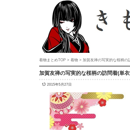
着物まとめTOP
>
着物
>
加賀友禅の写実的な桜柄の
加賀友禅の写実的な桜柄の訪問着(単
2015年5月27日