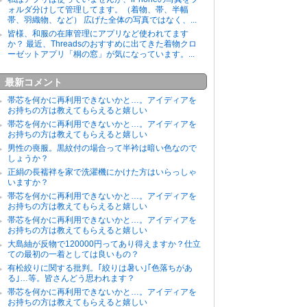
ォルダ分けして管理してます。（着物、帯、半幅
帯、羽織物、など） 広げた全体の写真ではなく、...
皆様、和服の在庫管理にアプリなど使われてます
か？ 最近、Threadsのおすすめに出てきた着物クロ
ーゼットアプリ「桐の窓」が気になっています。...
最新コメント
帯芯を何かに再利用できないかと…。アイディアを
お持ちの方は教えてもらえると嬉しい
帯芯を何かに再利用できないかと…。アイディアを
お持ちの方は教えてもらえると嬉しい
男性の喪服。黒紋付の場合って半衿は暗い色なので
しょうか？
正絹の長襦袢を家で洗濯機にかけた方はいらっしゃ
いますか？
帯芯を何かに再利用できないかと…。アイディアを
お持ちの方は教えてもらえると嬉しい
帯芯を何かに再利用できないかと…。アイディアを
お持ちの方は教えてもらえると嬉しい
大島紬が反物で120000円ってあり得えますか？仕立
ての最初の一着としては良いもの？
有松絞りに関する批判。｢絞りは暑い｣｢色落ちがあ
る｣…等。皆さんどう思われます？
帯芯を何かに再利用できないかと…。アイディアを
お持ちの方は教えてもらえると嬉しい