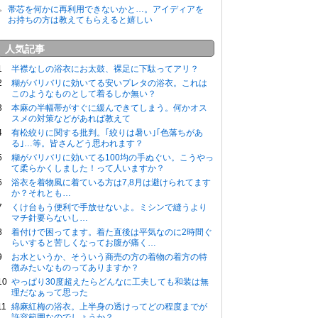
帯芯を何かに再利用できないかと…。アイディアを
お持ちの方は教えてもらえると嬉しい
人気記事
半襟なしの浴衣にお太鼓、裸足に下駄ってアリ？
糊がバリバリに効いてる安いプレタの浴衣。これは
このようなものとして着るしか無い？
本麻の半幅帯がすぐに緩んできてしまう。何かオス
スメの対策などがあれば教えて
有松絞りに関する批判。｢絞りは暑い｣｢色落ちがあ
る｣…等。皆さんどう思われます？
糊がバリバリに効いてる100均の手ぬぐい。こうやっ
て柔らかくしました！って人いますか？
浴衣を着物風に着ている方は7,8月は避けられてます
か？それとも…
くけ台もう便利で手放せないよ。ミシンで縫うより
マチ針要らないし…
着付けで困ってます。着た直後は平気なのに2時間ぐ
らいすると苦しくなってお腹が痛く…
お水というか、そういう商売の方の着物の着方の特
徴みたいなものってありますか？
やっぱり30度超えたらどんなに工夫しても和装は無
理だなぁって思った
綿麻紅梅の浴衣。上半身の透けってどの程度までが
許容範囲なのでしょうか？